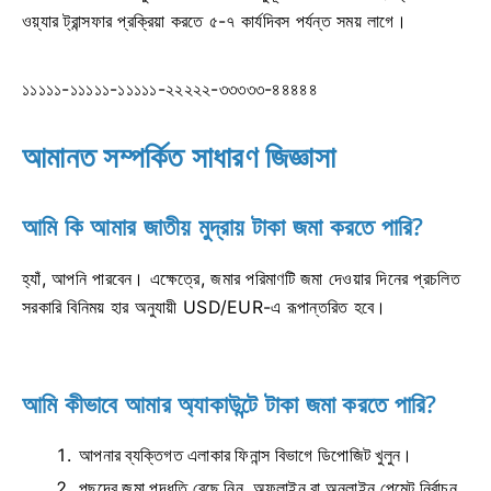
ওয়্যার ট্রান্সফার প্রক্রিয়া করতে ৫-৭ কার্যদিবস পর্যন্ত সময় লাগে।
১১১১১-১১১১১-১১১১১-২২২২২-৩৩৩৩৩-৪৪৪৪৪
আমানত সম্পর্কিত সাধারণ জিজ্ঞাসা
আমি কি আমার জাতীয় মুদ্রায় টাকা জমা করতে পারি?
হ্যাঁ, আপনি পারবেন। এক্ষেত্রে, জমার পরিমাণটি জমা দেওয়ার দিনের প্রচলিত
সরকারি বিনিময় হার অনুযায়ী USD/EUR-এ রূপান্তরিত হবে।
আমি কীভাবে আমার অ্যাকাউন্টে টাকা জমা করতে পারি?
আপনার ব্যক্তিগত এলাকার ফিনান্স বিভাগে ডিপোজিট খুলুন।
পছন্দের জমা পদ্ধতি বেছে নিন, অফলাইন বা অনলাইন পেমেন্ট নির্বাচন