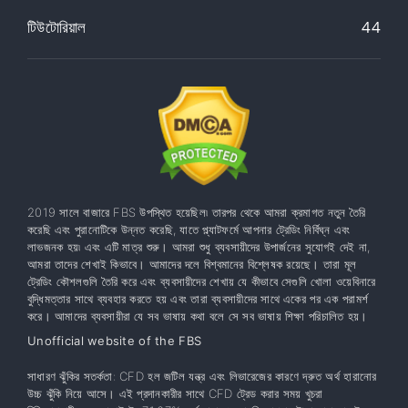
টিউটোরিয়াল
44
2019 সালে বাজারে FBS উপস্থিত হয়েছিল৷ তারপর থেকে আমরা ক্রমাগত নতুন তৈরি
করেছি এবং পুরানোটিকে উন্নত করেছি, যাতে প্ল্যাটফর্মে আপনার ট্রেডিং নির্বিঘ্ন এবং
লাভজনক হয়৷ এবং এটি মাত্র শুরু। আমরা শুধু ব্যবসায়ীদের উপার্জনের সুযোগই দেই না,
আমরা তাদের শেখাই কিভাবে। আমাদের দলে বিশ্বমানের বিশ্লেষক রয়েছে। তারা মূল
ট্রেডিং কৌশলগুলি তৈরি করে এবং ব্যবসায়ীদের শেখায় যে কীভাবে সেগুলি খোলা ওয়েবিনারে
বুদ্ধিমত্তার সাথে ব্যবহার করতে হয় এবং তারা ব্যবসায়ীদের সাথে একের পর এক পরামর্শ
করে। আমাদের ব্যবসায়ীরা যে সব ভাষায় কথা বলে সে সব ভাষায় শিক্ষা পরিচালিত হয়।
Unofficial website of the FBS
সাধারণ ঝুঁকির সতর্কতা: CFD হল জটিল যন্ত্র এবং লিভারেজের কারণে দ্রুত অর্থ হারানোর
উচ্চ ঝুঁকি নিয়ে আসে। এই প্রদানকারীর সাথে CFD ট্রেড করার সময় খুচরা