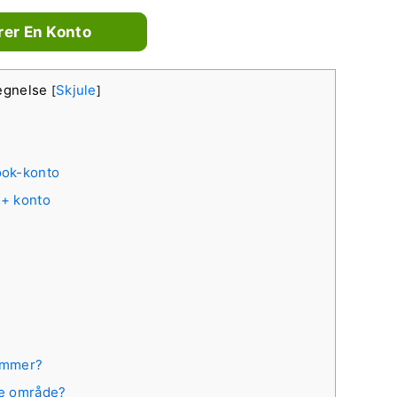
rer En Konto
tegnelse
Skjule
[
]
ook-konto
e+ konto
nummer?
ge område?