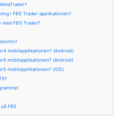
 MetaTrader?
ing i FBS Trader-applikationen?
ge med FBS Trader?
lskonto?
r4 mobilapplikationen? (Android)
r5 mobilapplikationen? (Android)
r5 mobilapplikationen? (iOS)
T5?
agrammet
l på FBS