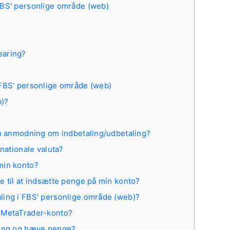
FBS' personlige område (web)
earing?
 FBS' personlige område (web)
b)?
en anmodning om indbetaling/udbetaling?
 nationale valuta?
min konto?
e til at indsætte penge på min konto?
ling i FBS' personlige område (web)?
 MetaTrader-konto?
ling og hæve penge?