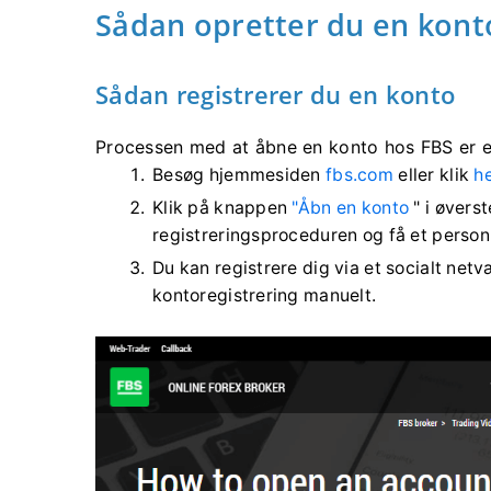
Sådan opretter du en kont
Sådan registrerer du en konto
Processen med at åbne en konto hos FBS er e
Besøg hjemmesiden
fbs.com
eller klik
h
Klik på knappen
"Åbn en konto
" i øvers
registreringsproceduren og få et person
Du kan registrere dig via et socialt netv
kontoregistrering manuelt.