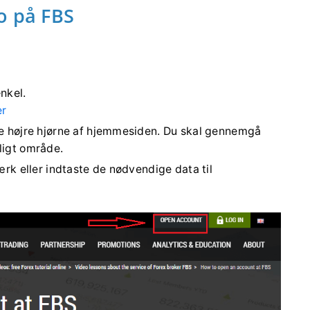
o på FBS
nkel.
er
te højre hjørne af hjemmesiden. Du skal gennemgå
ligt område.
ærk eller indtaste de nødvendige data til