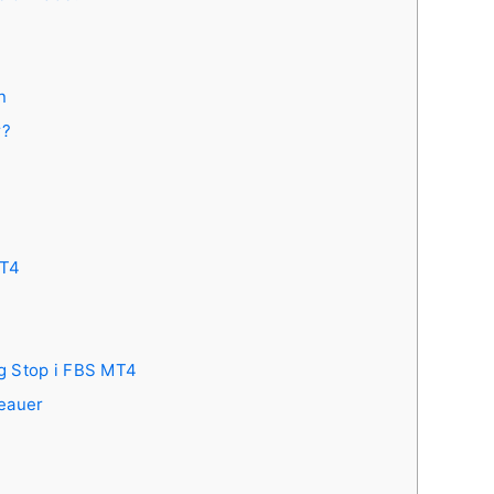
n
r?
MT4
ng Stop i FBS MT4
veauer