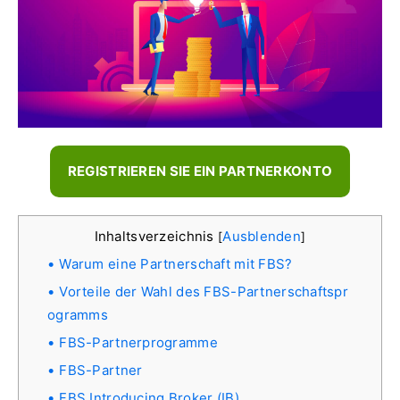
REGISTRIEREN SIE EIN PARTNERKONTO
Inhaltsverzeichnis
Ausblenden
[
]
Warum eine Partnerschaft mit FBS?
Vorteile der Wahl des FBS-Partnerschaftspr
ogramms
FBS-Partnerprogramme
FBS-Partner
FBS Introducing Broker (IB)