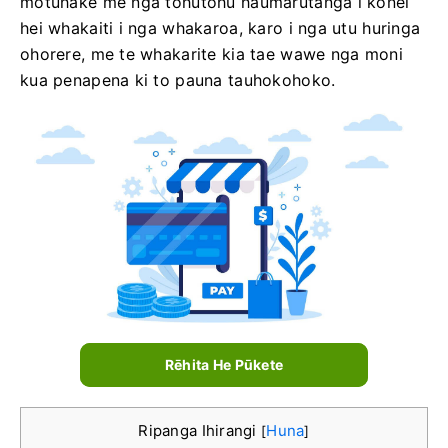
motuhake me nga tohutohu haumarutanga i konei
hei whakaiti i nga whakaroa, karo i nga utu huringa
ohorere, me te whakarite kia tae wawe nga moni
kua penapena ki to pauna tauhokohoko.
Rēhita He Pūkete
Ripanga Ihirangi
Huna
[
]