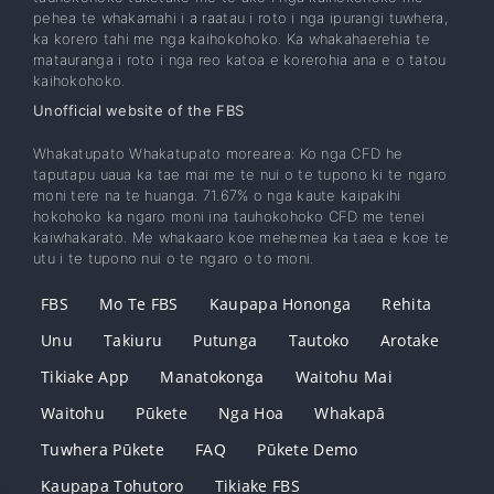
pehea te whakamahi i a raatau i roto i nga ipurangi tuwhera,
ka korero tahi me nga kaihokohoko. Ka whakahaerehia te
matauranga i roto i nga reo katoa e korerohia ana e o tatou
kaihokohoko.
Unofficial website of the FBS
Whakatupato Whakatupato morearea: Ko nga CFD he
taputapu uaua ka tae mai me te nui o te tupono ki te ngaro
moni tere na te huanga. 71.67% o nga kaute kaipakihi
hokohoko ka ngaro moni ina tauhokohoko CFD me tenei
kaiwhakarato. Me whakaaro koe mehemea ka taea e koe te
utu i te tupono nui o te ngaro o to moni.
FBS
Mo Te FBS
Kaupapa Hononga
Rehita
Unu
Takiuru
Putunga
Tautoko
Arotake
Tikiake App
Manatokonga
Waitohu Mai
Waitohu
Pūkete
Nga Hoa
Whakapā
Tuwhera Pūkete
FAQ
Pūkete Demo
Kaupapa Tohutoro
Tikiake FBS