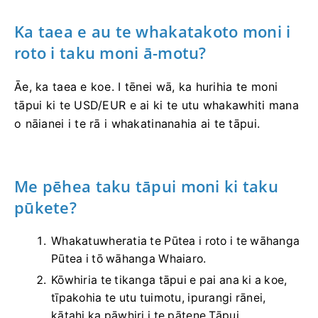
Ka taea e au te whakatakoto moni i
roto i taku moni ā-motu?
Āe, ka taea e koe. I tēnei wā, ka hurihia te moni
tāpui ki te USD/EUR e ai ki te utu whakawhiti mana
o nāianei i te rā i whakatinanahia ai te tāpui.
Me pēhea taku tāpui moni ki taku
pūkete?
Whakatuwheratia te Pūtea i roto i te wāhanga
Pūtea i tō wāhanga Whaiaro.
Kōwhiria te tikanga tāpui e pai ana ki a koe,
tīpakohia te utu tuimotu, ipurangi rānei,
kātahi ka pāwhiri i te pātene Tāpui.