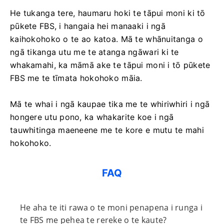
He tukanga tere, haumaru hoki te tāpui moni ki tō
pūkete FBS, i hangaia hei manaaki i ngā
kaihokohoko o te ao katoa. Mā te whānuitanga o
ngā tikanga utu me te atanga ngāwari ki te
whakamahi, ka māmā ake te tāpui moni i tō pūkete
FBS me te tīmata hokohoko māia.
Mā te whai i ngā kaupae tika me te whiriwhiri i ngā
hongere utu pono, ka whakarite koe i ngā
tauwhitinga maeneene me te kore e mutu te mahi
hokohoko.
FAQ
He aha te iti rawa o te moni penapena i runga i
te FBS me pehea te rereke o te kaute?