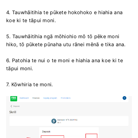
4. Tauwhāitihia te pūkete hokohoko e hiahia ana
koe ki te tāpui moni.
5. Tauwhāitihia ngā mōhiohio mō tō pēke moni
hiko, tō pūkete pūnaha utu rānei mēnā e tika ana.
6. Patohia te nui o te moni e hiahia ana koe ki te
tāpui moni.
7. Kōwhiria te moni.