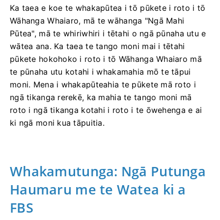
Ka taea e koe te whakapūtea i tō pūkete i roto i tō
Wāhanga Whaiaro, mā te wāhanga "Ngā Mahi
Pūtea", mā te whiriwhiri i tētahi o ngā pūnaha utu e
wātea ana. Ka taea te tango moni mai i tētahi
pūkete hokohoko i roto i tō Wāhanga Whaiaro mā
te pūnaha utu kotahi i whakamahia mō te tāpui
moni. Mena i whakapūteahia te pūkete mā roto i
ngā tikanga rerekē, ka mahia te tango moni mā
roto i ngā tikanga kotahi i roto i te ōwehenga e ai
ki ngā moni kua tāpuitia.
Whakamutunga: Ngā Putunga
Haumaru me te Watea ki a
FBS