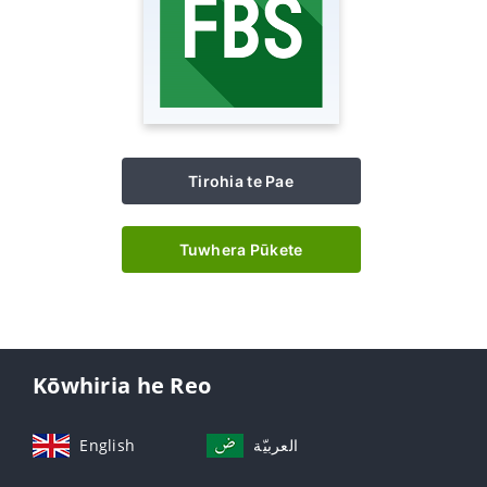
Tirohia te Pae
Tuwhera Pūkete
Kōwhiria he Reo
English
العربيّة