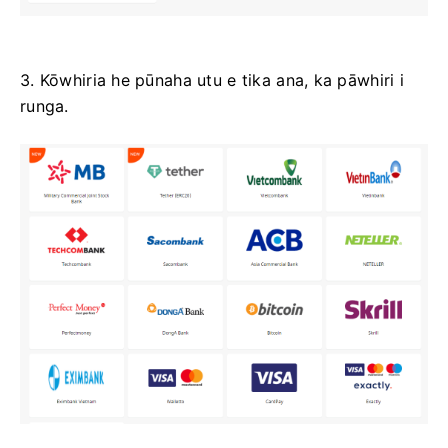
3. Kōwhiria he pūnaha utu e tika ana, ka pāwhiri i
runga.