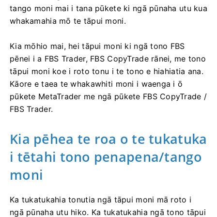
tango moni mai i tana pūkete ki ngā pūnaha utu kua
whakamahia mō te tāpui moni.
Kia mōhio mai, hei tāpui moni ki ngā tono FBS
pēnei i a FBS Trader, FBS CopyTrade rānei, me tono
tāpui moni koe i roto tonu i te tono e hiahiatia ana.
Kāore e taea te whakawhiti moni i waenga i ō
pūkete MetaTrader me ngā pūkete FBS CopyTrade /
FBS Trader.
Kia pēhea te roa o te tukatuka
i tētahi tono penapena/tango
moni
Ka tukatukahia tonutia ngā tāpui moni mā roto i
ngā pūnaha utu hiko. Ka tukatukahia ngā tono tāpui