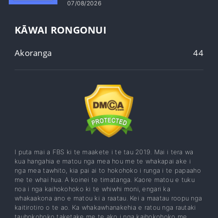
07/08/2026
KĀWAI RONGONUI
Akoranga
44
I puta mai a FBS ki te maakete i te tau 2019. Mai i tera wa
kua hangahia e matou nga mea hou me te whakapai ake i
nga mea tawhito, kia pai ai to hokohoko i runga i te papaaho
me te whai hua. A koinei te timatanga. Kaore matou e tuku
noa i nga kaihokohoko ki te whiwhi moni, engari ka
whakaakona ano e matou ki a raatau. Kei a maatau roopu nga
kaitirotiro o te ao. Ka whakawhanakehia e ratou nga rautaki
tauhokohoko taketake me te ako i nga kaihokohoko me