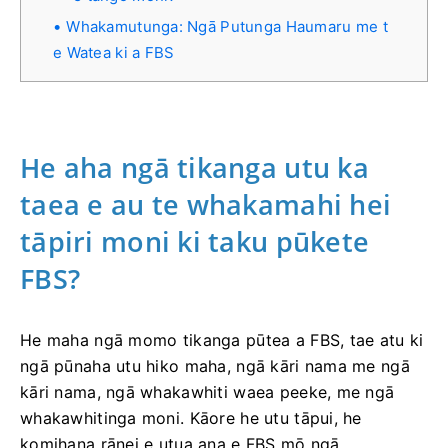
Whakamutunga: Ngā Putunga Haumaru me t
e Watea ki a FBS
He aha ngā tikanga utu ka
taea e au te whakamahi hei
tāpiri moni ki taku pūkete
FBS?
He maha ngā momo tikanga pūtea a FBS, tae atu ki
ngā pūnaha utu hiko maha, ngā kāri nama me ngā
kāri nama, ngā whakawhiti waea peeke, me ngā
whakawhitinga moni. Kāore he utu tāpui, he
komihana rānei e utua ana e FBS mō ngā