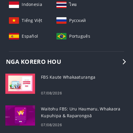
Indonesia
ไทย
Tiếng Việt
Русский
Español
Português
NGA KORERO HOU
FBS Kaute Whakaaturanga
07/08/2026
Waitohu FBS: Uru Haumaru, Whakaora
Kupuhipa & Raparongoā
07/08/2026