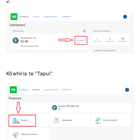
2.
Kōwhiria te "Tapui".