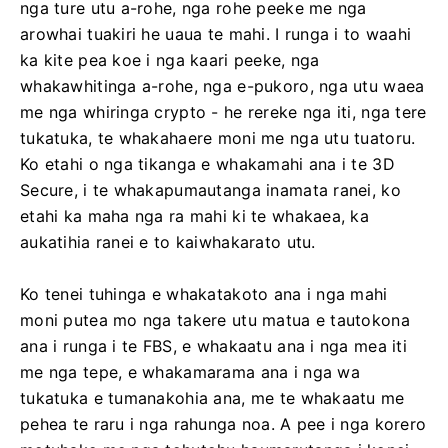
nga ture utu a-rohe, nga rohe peeke me nga
arowhai tuakiri he uaua te mahi. I runga i to waahi
ka kite pea koe i nga kaari peeke, nga
whakawhitinga a-rohe, nga e-pukoro, nga utu waea
me nga whiringa crypto - he rereke nga iti, nga tere
tukatuka, te whakahaere moni me nga utu tuatoru.
Ko etahi o nga tikanga e whakamahi ana i te 3D
Secure, i te whakapumautanga inamata ranei, ko
etahi ka maha nga ra mahi ki te whakaea, ka
aukatihia ranei e to kaiwhakarato utu.
Ko tenei tuhinga e whakatakoto ana i nga mahi
moni putea mo nga takere utu matua e tautokona
ana i runga i te FBS, e whakaatu ana i nga mea iti
me nga tepe, e whakamarama ana i nga wa
tukatuka e tumanakohia ana, me te whakaatu me
pehea te raru i nga rahunga noa. A pee i nga korero