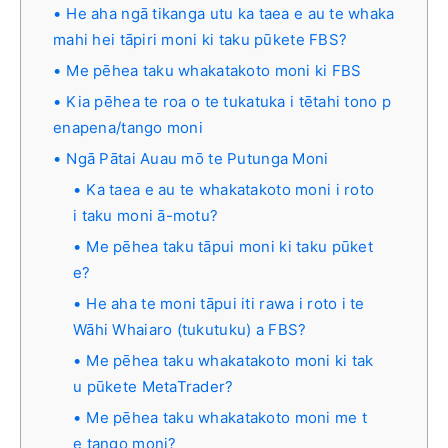
He aha ngā tikanga utu ka taea e au te whaka
mahi hei tāpiri moni ki taku pūkete FBS?
Me pēhea taku whakatakoto moni ki FBS
Kia pēhea te roa o te tukatuka i tētahi tono p
enapena/tango moni
Ngā Pātai Auau mō te Putunga Moni
Ka taea e au te whakatakoto moni i roto
i taku moni ā-motu?
Me pēhea taku tāpui moni ki taku pūket
e?
He aha te moni tāpui iti rawa i roto i te
Wāhi Whaiaro (tukutuku) a FBS?
Me pēhea taku whakatakoto moni ki tak
u pūkete MetaTrader?
Me pēhea taku whakatakoto moni me t
e tango moni?