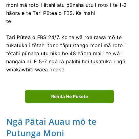
moni mā roto i ētahi atu pūnaha utu i roto i te 1-2
hāora e te Tari Pūtea o FBS. Ka mahi
te
Tari Pūtea o FBS 24/7. Ko te wā roa rawa mō te
tukatuka i tētahi tono tāpui/tango moni mā roto i
tētahi pūnaha utu hiko he 48 hāora mai i te wā i
hangaia ai. E 5-7 ngā rā pakihi hei tukatuka i ngā
whakawhiti waea peeke.
Rēhita He Pūkete
Ngā Pātai Auau mō te
Putunga Moni