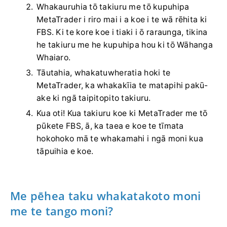
Whakauruhia tō takiuru me tō kupuhipa
MetaTrader i riro mai i a koe i te wā rēhita ki
FBS. Ki te kore koe i tiaki i ō raraunga, tikina
he takiuru me he kupuhipa hou ki tō Wāhanga
Whaiaro.
Tāutahia, whakatuwheratia hoki te
MetaTrader, ka whakakīia te matapihi pakū-
ake ki ngā taipitopito takiuru.
Kua oti! Kua takiuru koe ki MetaTrader me tō
pūkete FBS, ā, ka taea e koe te tīmata
hokohoko mā te whakamahi i ngā moni kua
tāpuihia e koe.
Me pēhea taku whakatakoto moni
me te tango moni?