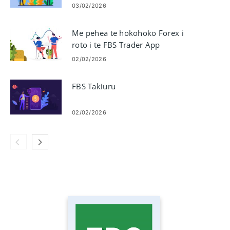
Tango, Utu, Wa Tukatuka, Tepe me
03/02/2026
nga Take Tarewa
Me pehea te hokohoko Forex i
roto i te FBS Trader App
02/02/2026
FBS Takiuru
02/02/2026