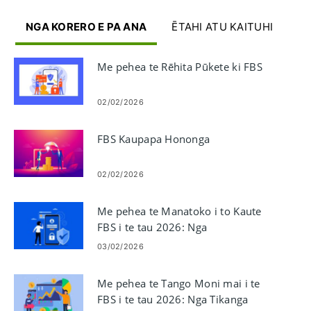
NGA KORERO E PA ANA
ĒTAHI ATU KAITUHI
Me pehea te Rēhita Pūkete ki FBS
02/02/2026
FBS Kaupapa Hononga
02/02/2026
Me pehea te Manatoko i to Kaute
FBS i te tau 2026: Nga
Whakaritenga KYC, Nga Tuhituhi,
03/02/2026
Te Wa Whakaaetanga me nga
keehi kua whakakorehia
Me pehea te Tango Moni mai i te
FBS i te tau 2026: Nga Tikanga