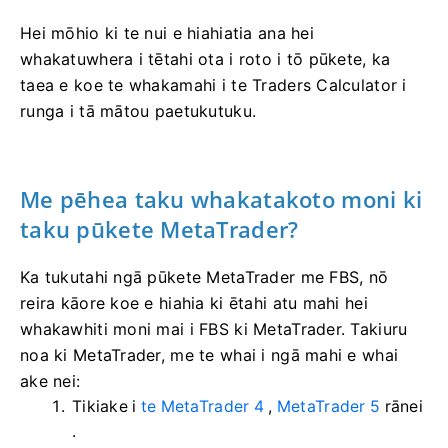
Hei mōhio ki te nui e hiahiatia ana hei
whakatuwhera i tētahi ota i roto i tō pūkete, ka
taea e koe te whakamahi i te Traders Calculator i
runga i tā mātou paetukutuku.
Me pēhea taku whakatakoto moni ki
taku pūkete MetaTrader?
Ka tukutahi ngā pūkete MetaTrader me FBS, nō
reira kāore koe e hiahia ki ētahi atu mahi hei
whakawhiti moni mai i FBS ki MetaTrader. Takiuru
noa ki MetaTrader, me te whai i ngā mahi e whai
ake nei:
Tikiake i
te MetaTrader 4
,
MetaTrader 5
rānei
.