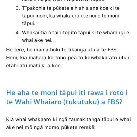
Tīpakohia te pūkete e hiahia ana koe ki te
tāpui moni, ka whakauru i te nui o te moni
tāpui.
Whakaūtia ō taipitopito tāpui ki te whārangi e
whai ake nei.
He tere, he māmā hoki te tikanga utu a te FBS.
Heoi, kia mahara ka tono pea tō kaiwhakarato utu i
ētahi atu mahi ki a koe.
He aha te moni tāpui iti rawa i roto i
te Wāhi Whaiaro (tukutuku) a FBS?
Kia whai whakaaro ki ngā taunakitanga tāpui e whai
ake nei mō ngā momo pūkete rerekē: