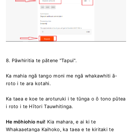
8. Pāwhiritia te pātene "Tapui".
Ka mahia ngā tango moni me ngā whakawhiti ā-
roto i te ara kotahi.
Ka taea e koe te aroturuki i te tūnga o ō tono pūtea
i roto i te Hītori Tauwhitinga.
He mōhiohio nui!
Kia mahara, e ai ki te
Whakaaetanga Kaihoko, ka taea e te kiritaki te