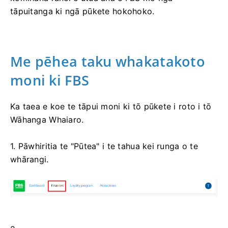
tāpuitanga ki ngā pūkete hokohoko.
Me pēhea taku whakatakoto
moni ki FBS
Ka taea e koe te tāpui moni ki tō pūkete i roto i tō
Wāhanga Whaiaro.
1. Pāwhiritia te "Pūtea" i te tahua kei runga o te
whārangi.