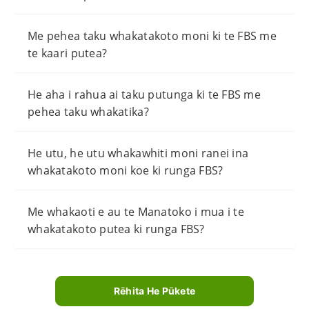
Me pehea taku whakatakoto moni ki te FBS me
te kaari putea?
He aha i rahua ai taku putunga ki te FBS me
pehea taku whakatika?
He utu, he utu whakawhiti moni ranei ina
whakatakoto moni koe ki runga FBS?
Me whakaoti e au te Manatoko i mua i te
whakatakoto putea ki runga FBS?
Rēhita He Pūkete