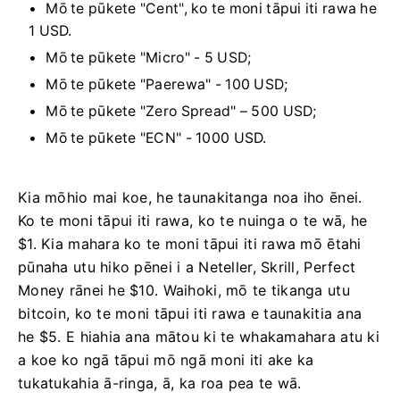
Mō te pūkete "Cent", ko te moni tāpui iti rawa he
1 USD.
Mō te pūkete "Micro" - 5 USD;
Mō te pūkete "Paerewa" - 100 USD;
Mō te pūkete "Zero Spread" – 500 USD;
Mō te pūkete "ECN" - 1000 USD.
Kia mōhio mai koe, he taunakitanga noa iho ēnei.
Ko te moni tāpui iti rawa, ko te nuinga o te wā, he
$1. Kia mahara ko te moni tāpui iti rawa mō ētahi
pūnaha utu hiko pēnei i a Neteller, Skrill, Perfect
Money rānei he $10. Waihoki, mō te tikanga utu
bitcoin, ko te moni tāpui iti rawa e taunakitia ana
he $5. E hiahia ana mātou ki te whakamahara atu ki
a koe ko ngā tāpui mō ngā moni iti ake ka
tukatukahia ā-ringa, ā, ka roa pea te wā.