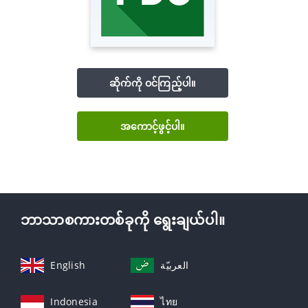
ဆိုက်ကို ဝင်ကြည့်ပါ။
အကောင့်ဖွင့်ပါ။
ဘာသာစကားတစ်ခုကို ရွေးချယ်ပါ။
English
العربيّة
Indonesia
ไทย