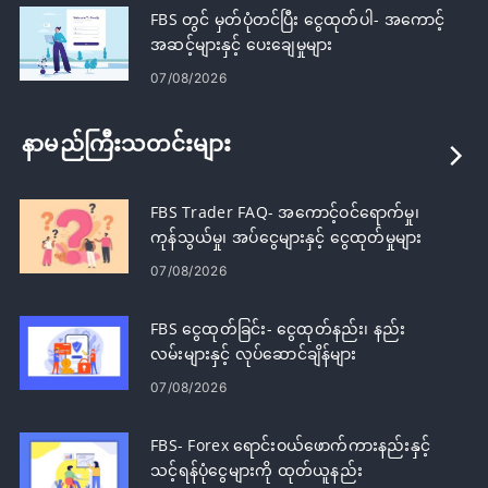
FBS တွင် မှတ်ပုံတင်ပြီး ငွေထုတ်ပါ- အကောင့်
အဆင့်များနှင့် ပေးချေမှုများ
07/08/2026
နာမည်ကြီးသတင်းများ
FBS Trader FAQ- အကောင့်ဝင်ရောက်မှု၊
ကုန်သွယ်မှု၊ အပ်ငွေများနှင့် ငွေထုတ်မှုများ
07/08/2026
FBS ငွေထုတ်ခြင်း- ငွေထုတ်နည်း၊ နည်း
လမ်းများနှင့် လုပ်ဆောင်ချိန်များ
07/08/2026
FBS- Forex ရောင်းဝယ်ဖောက်ကားနည်းနှင့်
သင့်ရန်ပုံငွေများကို ထုတ်ယူနည်း