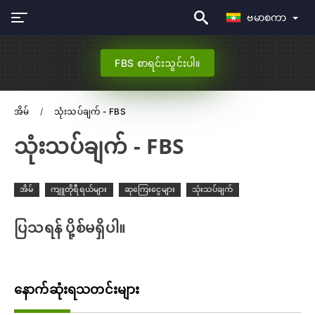
ဗမာစကာ
FBS စာရင်းသွင်းပါ။
အိမ်
သုံးသပ်ချက် - FBS
သုံးသပ်ချက် - FBS
အိမ်
ကျူတိုရီရယ်များ
ဆုကြေးငွေများ
သုံးသပ်ချက်
ပြသရန် ပို့စ်မရှိပါ။
နောက်ဆုံးရသတင်းများ