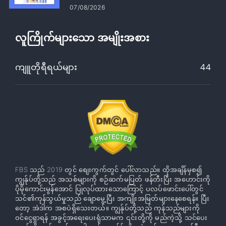
07/08/2026
လူကြိုက်များသော အမျိုးအစား
ကျူတိုရီရယ်များ
44
FBS သည် 2019 တွင် စျေးကွက်တွင် ပေါ်လာသည်။ ထိုအချိန်မှစ၍
ကျွန်ုပ်တို့သည် အသစ်များကို စဉ်ဆက်မပြတ် ဖန်တီးပြီး အဟောင်းကို
ပိုမိုကောင်းမွန်အောင် ပြုလုပ်ထားသောကြောင့် ပလပ်ဖောင်းပေါ်တွင်
သင်၏ကုန်သွယ်မှုသည် ချောမွေ့ပြီး အကျိုးအမြတ်များနေစေရန်။ ပြီး
တော့ အဲဒါက အစပဲရှိသေးတယ်။ ကျွန်ုပ်တို့သည် ကုန်သည်များကို
ဝင်ငွေရှာရန် အခွင့်အရေးပေးရုံသာမက ၎င်းတို့ကို မည်ကဲ့သို့ သင်ပေး