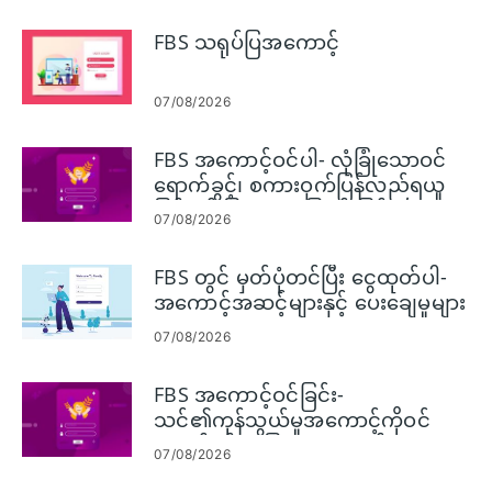
FBS သရုပ်ပြအကောင့်
07/08/2026
FBS အကောင့်ဝင်ပါ- လုံခြုံသောဝင်
ရောက်ခွင့်၊ စကားဝှက်ပြန်လည်ရယူ
ခြင်းနှင့် ပြဿနာဖြေရှင်းခြင်း
07/08/2026
FBS တွင် မှတ်ပုံတင်ပြီး ငွေထုတ်ပါ-
အကောင့်အဆင့်များနှင့် ပေးချေမှုများ
07/08/2026
FBS အကောင့်ဝင်ခြင်း-
သင်၏ကုန်သွယ်မှုအကောင့်ကိုဝင်
ရောက်ရန် လုံခြုံသောအဆင့်များ
07/08/2026