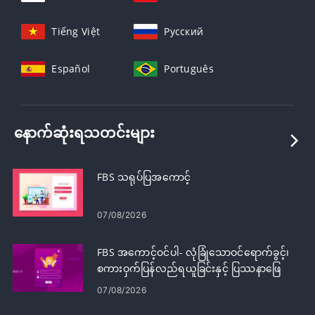
Tiếng Việt
Русский
Español
Português
နောက်ဆုံးရသတင်းများ
FBS သရုပ်ပြအကောင့်
07/08/2026
FBS အကောင့်ဝင်ပါ- လုံခြုံသောဝင်ရောက်ခွင့်၊
စကားဝှက်ပြန်လည်ရယူခြင်းနှင့် ပြဿနာဖြေ
ရှင်းခြင်း
07/08/2026