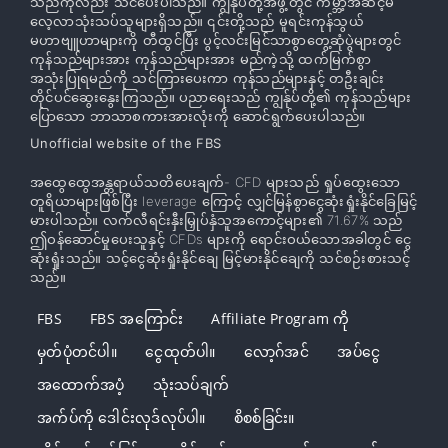
သည်ကိုလည်း သင်ပေးပါသည်။ ကျွန်ုပ်တို့အဖွဲ့တွင် ကမ္ဘာ့အဆင့်မီ
လေ့လာသုံးသပ်သူများရှိသည်။ ၎င်းတို့သည် မူရင်းကုန်သွယ်
မဟာဗျူဟာများကို တီထွင်ပြီး ပွင့်လင်းမြင်သာစွာတွေ့ဆုံပွဲများတွင်
ကုန်သည်များအား ကုန်သည်များအား မည်ကဲ့သို့ ထက်မြက်စွာ
အသုံးပြုရမည်ကို သင်ကြားပေးကာ ကုန်သည်များနှင့် တဦးချင်း
တိုင်ပင်ဆွေးနွေးကြသည်။ ပညာရေးသည် ကျွန်ုပ်တို့၏ ကုန်သည်များ
ပြောသော ဘာသာစကားအားလုံးကို ဆောင်ရွက်ပေးပါသည်။
Unofficial website of the FBS
အထွေထွေအန္တရာယ်သတိပေးချက်- CFD များသည် ရှုပ်ထွေးသော
တူရိယာများဖြစ်ပြီး leverage ကြောင့် လျှင်မြန်စွာငွေဆုံးရှုံးနိုင်ခြေမြင့်
မားပါသည်။ လက်လီရင်းနှီးမြှုပ်နှံသူအကောင့်များ၏ 71.67% သည်
ဤဝန်ဆောင်မှုပေးသူနှင့် CFDs များကို ရောင်းဝယ်သောအခါတွင် ငွေ
ဆုံးရှုံးသည်။ သင့်ငွေဆုံးရှုံးနိုင်ချေ မြင့်မားနိုင်ချေကို သင်စဉ်းစားသင့်
သည်။
FBS
FBS အကြောင်း
Affiliate Program ကို
မှတ်ပုံတင်ပါ။
ငွေထုတ်ပါ။
လော့ဂ်အင်
အပ်ငွေ
အထောက်အပံ့
သုံးသပ်ချက်
အက်ပ်ကို ဒေါင်းလုဒ်လုပ်ပါ။
စိစစ်ခြင်း။