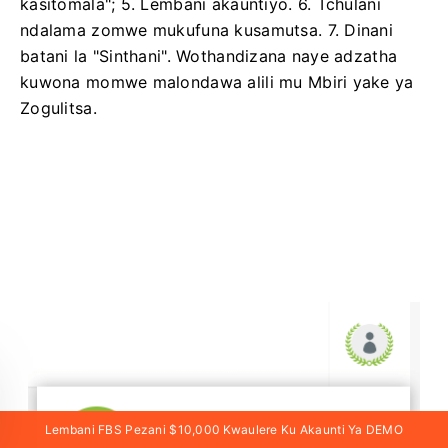
kasitomala";
5. Lembani akauntiyo.
6. Tchulani
ndalama zomwe mukufuna kusamutsa.
7. Dinani
batani la "Sinthani".
Wothandizana naye adzatha
kuwona momwe malondawa alili mu Mbiri yake ya
Zogulitsa.
Lembani FBS Pezani $10,000 Kwaulere Ku Akaunti Ya DEMO