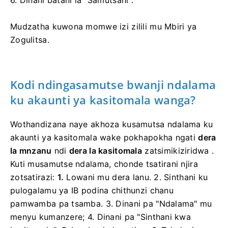
6. Dinani batani la "Samutsani".
Mudzatha kuwona momwe izi zilili mu Mbiri ya
Zogulitsa.
Kodi ndingasamutse bwanji ndalama
ku akaunti ya kasitomala wanga?
Wothandizana naye akhoza kusamutsa ndalama ku
akaunti ya kasitomala wake pokhapokha ngati
dera
la mnzanu
ndi
dera la kasitomala
zatsimikiziridwa
.
Kuti musamutse ndalama, chonde tsatirani njira
zotsatirazi:
1.
Lowani mu dera lanu.
2. Sinthani ku
pulogalamu ya IB podina chithunzi chanu
pamwamba pa tsamba.
3. Dinani pa "Ndalama" mu
menyu kumanzere;
4. Dinani pa "Sinthani kwa