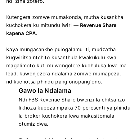
ndi zina zotero.
Kutengera zomwe mumakonda, mutha kusankha
kuchokera ku mitundu iwiri —
Revenue Share
kapena CPA.
Kaya mungasankhe pulogalamu iti, mudzatha
kugwiritsa ntchito kusanthula kwakukulu kwa
magalimoto kuti muwongolere kuchuluka kwa ma
lead, kuwonjezera ndalama zomwe mumapeza,
ndikuchotsa phindu pang'onopang'ono.
Gawo la Ndalama
Ndi FBS Revenue Share bwenzi la chitsanzo
likhoza kupeza mpaka 70 peresenti ya phindu
la broker kuchokera kwa makasitomala
otumizidwa.