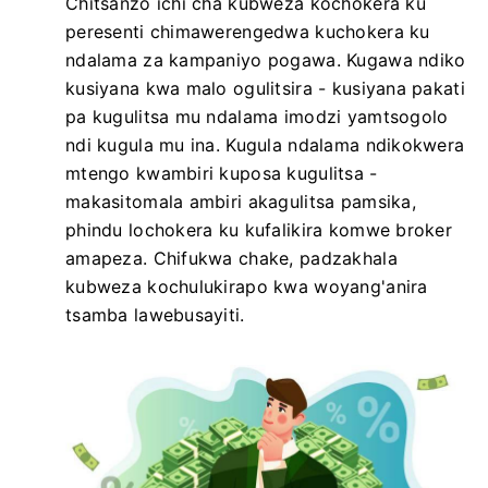
Chitsanzo ichi cha kubweza kochokera ku
peresenti chimawerengedwa kuchokera ku
ndalama za kampaniyo pogawa. Kugawa ndiko
kusiyana kwa malo ogulitsira - kusiyana pakati
pa kugulitsa mu ndalama imodzi yamtsogolo
ndi kugula mu ina. Kugula ndalama ndikokwera
mtengo kwambiri kuposa kugulitsa -
makasitomala ambiri akagulitsa pamsika,
phindu lochokera ku kufalikira komwe broker
amapeza. Chifukwa chake, padzakhala
kubweza kochulukirapo kwa woyang'anira
tsamba lawebusayiti.