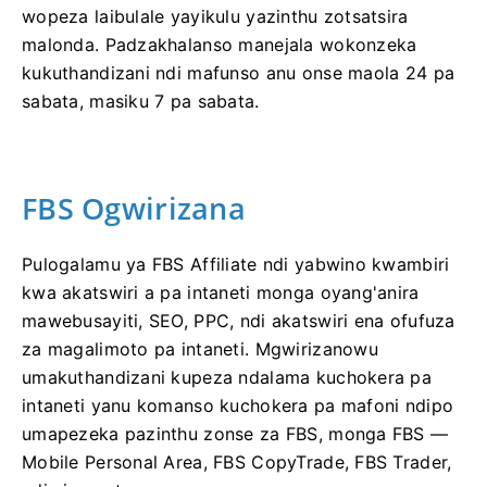
wopeza laibulale yayikulu yazinthu zotsatsira
malonda. Padzakhalanso manejala wokonzeka
kukuthandizani ndi mafunso anu onse maola 24 pa
sabata, masiku 7 pa sabata.
FBS Ogwirizana
Pulogalamu ya FBS Affiliate ndi yabwino kwambiri
kwa akatswiri a pa intaneti monga oyang'anira
mawebusayiti, SEO, PPC, ndi akatswiri ena ofufuza
za magalimoto pa intaneti. Mgwirizanowu
umakuthandizani kupeza ndalama kuchokera pa
intaneti yanu komanso kuchokera pa mafoni ndipo
umapezeka pazinthu zonse za FBS, monga FBS —
Mobile Personal Area, FBS CopyTrade, FBS Trader,