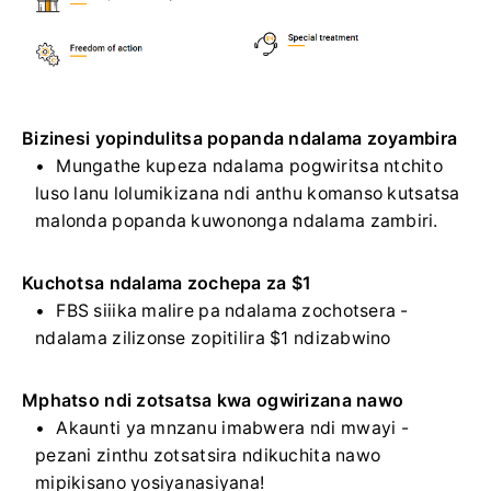
Bizinesi yopindulitsa popanda ndalama zoyambira
Mungathe kupeza ndalama pogwiritsa ntchito
luso lanu lolumikizana ndi anthu komanso kutsatsa
malonda popanda kuwononga ndalama zambiri.
Kuchotsa ndalama zochepa za $1
FBS siiika malire pa ndalama zochotsera -
ndalama zilizonse zopitilira $1 ndizabwino
Mphatso ndi zotsatsa kwa ogwirizana nawo
Akaunti ya mnzanu imabwera ndi mwayi -
pezani zinthu zotsatsira ndikuchita nawo
mipikisano yosiyanasiyana!