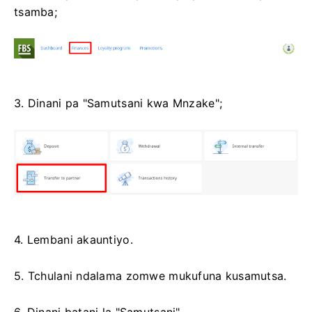
tsamba;
3. Dinani pa "Samutsani kwa Mnzake";
4. Lembani akauntiyo.
5. Tchulani ndalama zomwe mukufuna kusamutsa.