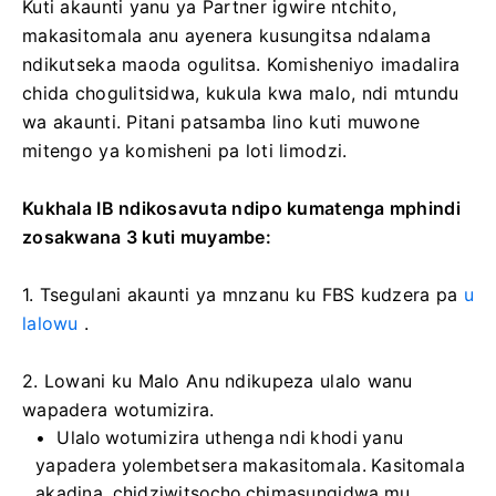
Kuti akaunti yanu ya Partner igwire ntchito,
makasitomala anu ayenera kusungitsa ndalama
ndikutseka maoda ogulitsa. Komisheniyo imadalira
chida chogulitsidwa, kukula kwa malo, ndi mtundu
wa akaunti. Pitani patsamba lino kuti muwone
mitengo ya komisheni pa loti limodzi.
Kukhala IB ndikosavuta ndipo kumatenga mphindi
zosakwana 3 kuti muyambe:
1. Tsegulani akaunti ya mnzanu ku FBS kudzera pa
u
lalowu
.
2. Lowani ku Malo Anu ndikupeza ulalo wanu
wapadera wotumizira.
Ulalo wotumizira uthenga ndi khodi yanu
yapadera yolembetsera makasitomala. Kasitomala
akadina, chidziwitsocho chimasungidwa mu