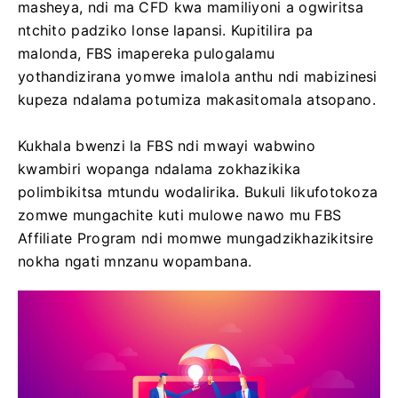
masheya, ndi ma CFD kwa mamiliyoni a ogwiritsa
ntchito padziko lonse lapansi. Kupitilira pa
malonda, FBS imapereka pulogalamu
yothandizirana yomwe imalola anthu ndi mabizinesi
kupeza ndalama potumiza makasitomala atsopano.
Kukhala bwenzi la FBS ndi mwayi wabwino
kwambiri wopanga ndalama zokhazikika
polimbikitsa mtundu wodalirika. Bukuli likufotokoza
zomwe mungachite kuti mulowe nawo mu FBS
Affiliate Program ndi momwe mungadzikhazikitsire
nokha ngati mnzanu wopambana.