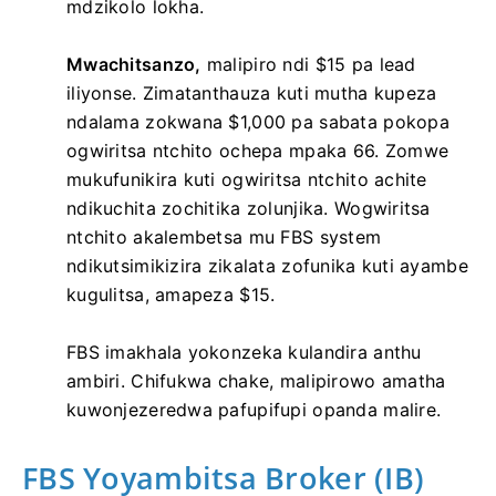
mdzikolo lokha.
Mwachitsanzo,
malipiro ndi $15 pa lead
iliyonse. Zimatanthauza kuti mutha kupeza
ndalama zokwana $1,000 pa sabata pokopa
ogwiritsa ntchito ochepa mpaka 66. Zomwe
mukufunikira kuti ogwiritsa ntchito achite
ndikuchita zochitika zolunjika. Wogwiritsa
ntchito akalembetsa mu FBS system
ndikutsimikizira zikalata zofunika kuti ayambe
kugulitsa, amapeza $15.
FBS imakhala yokonzeka kulandira anthu
ambiri. Chifukwa chake, malipirowo amatha
kuwonjezeredwa pafupifupi opanda malire.
FBS Yoyambitsa Broker (IB)