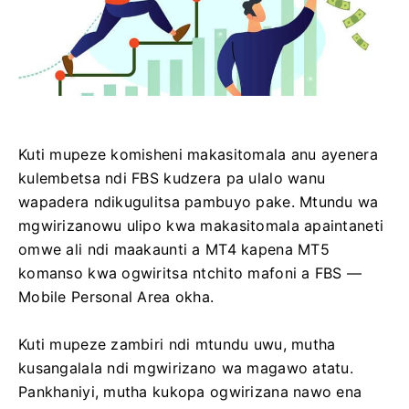
Kuti mupeze komisheni makasitomala anu ayenera
kulembetsa ndi FBS kudzera pa ulalo wanu
wapadera ndikugulitsa pambuyo pake. Mtundu wa
mgwirizanowu ulipo kwa makasitomala apaintaneti
omwe ali ndi maakaunti a MT4 kapena MT5
komanso kwa ogwiritsa ntchito mafoni a FBS —
Mobile Personal Area okha.
Kuti mupeze zambiri ndi mtundu uwu, mutha
kusangalala ndi mgwirizano wa magawo atatu.
Pankhaniyi, mutha kukopa ogwirizana nawo ena