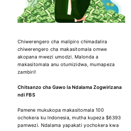
Chiwerengero cha malipiro chimadalira
chiwerengero cha makasitomala omwe
akopana mwezi umodzi. Malonda a
makasitomala anu otumizidwa, mumapeza
zambiri!
Chitsanzo cha Gawo la Ndalama Zogwirizana
ndi FBS
Pamene mukukopa makasitomala 100
ochokera ku Indonesia, mutha kupeza $6393
pamwezi. Ndalama yapakati yochokera kwa