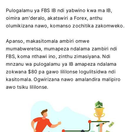
Pulogalamu ya FBS IB ndi yabwino kwa ma IB,
oimira am'deralo, akatswiri a Forex, anthu
olumikizana nawo, komanso zochitika zakomweko.
Apanso, makasitomala ambiri omwe
mumabweretsa, mumapeza ndalama zambiri ndi
FBS, koma nthawi ino, zinthu zimasiyana. Ndi
mnzanu wa pulogalamu ya IB amapeza ndalama
zokwana $80 pa gawo lililonse logulitsidwa ndi
kasitomala. Ogwirizana nawo amalandira malipiro
awo tsiku lililonse.