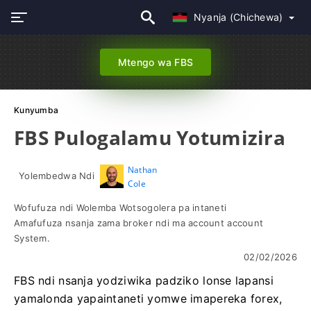
Nyanja (Chichewa)
Mtengo wa FBS
Kunyumba
FBS Pulogalamu Yotumizira
Nathan
Yolembedwa Ndi
Cole
Wofufuza ndi Wolemba Wotsogolera pa intaneti
Amafufuza nsanja zama broker ndi ma account account
System.
02/02/2026
FBS ndi nsanja yodziwika padziko lonse lapansi
yamalonda yapaintaneti yomwe imapereka forex,