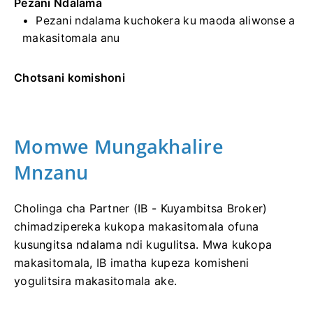
Pezani Ndalama
Pezani ndalama kuchokera ku maoda aliwonse a
makasitomala anu
Chotsani komishoni
Momwe Mungakhalire
Mnzanu
Cholinga cha Partner (IB - Kuyambitsa Broker)
chimadzipereka kukopa makasitomala ofuna
kusungitsa ndalama ndi kugulitsa. Mwa kukopa
makasitomala, IB imatha kupeza komisheni
yogulitsira makasitomala ake.