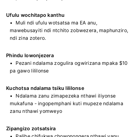
Ufulu wochitapo kanthu
Muli ndi ufulu wotsatsa ma EA anu,
mawebusayiti ndi ntchito zobwezera, maphunziro,
ndi zina zotero.
Phindu lowonjezera
Pezani ndalama zogulira ogwirizana mpaka $10
pa gawo lililonse
Kuchotsa ndalama tsiku lililonse
Ndalama zanu zimapezeka nthawi iliyonse
mukafuna - ingopemphani kuti mupeze ndalama
zanu nthawi yomweyo
Zipangizo zotsatsira
Palibe chifukwa chowonongera nthawi yanu