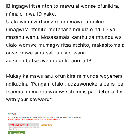
IB ingagwiritse ntchito mawu aliwonse ofunikira,
m'malo mwa ID yake.
Ulalo wanu wotumizira ndi mawu ofunikira
umagwira ntchito mofanana ndi ulalo ndi ID ya
mnzanu wanu. Mosasamala kanthu za mtundu wa
ulalo womwe mumagwiritsa ntchito, makasitomala
onse omwe amatsatira ulalo wanu
adzalembetsedwa mu gulu lanu la IB.
Mukayika mawu anu ofunikira m'munda woyenera
ndikudina "Pangani ulalo", udzawonekera pansi pa
tsamba, m'munda womwe uli pansipa "Referral link
with your keyword".