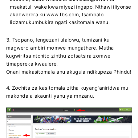
msakatuli wake kwa miyezi ingapo. Nthawi iliyonse
akabwerera ku www.fbs.com, tsambalo
lidzamukumbukira ngati kasitomala wanu.
3. Tsopano, lengezani ulalowu, tumizani ku
magwero ambiri momwe mungathere. Mutha
kugwiritsa ntchito zinthu zotsatsira zomwe
timapereka kwaulere.
Onani makasitomala anu akugula ndikupeza Phindu!
4. Zochita za kasitomala zitha kuyang'aniridwa mu
makonda a akaunti yanu ya mnzanu.