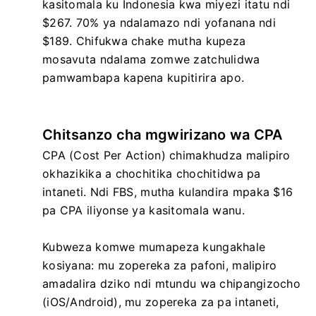
kasitomala ku Indonesia kwa miyezi itatu ndi
$267. 70% ya ndalamazo ndi yofanana ndi
$189. Chifukwa chake mutha kupeza
mosavuta ndalama zomwe zatchulidwa
pamwambapa kapena kupitirira apo.
Chitsanzo cha mgwirizano wa CPA
CPA (Cost Per Action) chimakhudza malipiro
okhazikika a chochitika chochitidwa pa
intaneti. Ndi FBS, mutha kulandira mpaka $16
pa CPA iliyonse ya kasitomala wanu.
Kubweza komwe mumapeza kungakhale
kosiyana: mu zopereka za pafoni, malipiro
amadalira dziko ndi mtundu wa chipangizocho
(iOS/Android), mu zopereka za pa intaneti,