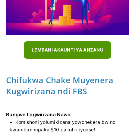
LEMBANI AKAUNTI YA ANZANU
Chifukwa Chake Muyenera
Kugwirizana ndi FBS
Bungwe Logwirizana Nawo
Komishoni yolumikizana yowonekera bwino
kwambiri: mpaka $10 pa loti iliyonse!