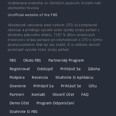
Vzdelávanie prebieha vo všetkých jazykoch, ktorými naši
obchodníci hovoria.
Unofficial website of the FBS
Všeobecné varovanie pred rizikom: CFD sú komplexné
nástroje a prinášajú vysoké riziko rýchlej straty peňazí v
dôsledku pákového efektu. 71,67 % účtov retailových
investorov stráca peniaze pri obchodovaní s CFD s týmto
poskytovateľom. Mali by ste zvážiť, či si môžete dovoliť
podstúpiť vysoké riziko straty peňazí.
FBS
Okolo FBS
Partnerský Program
Registrovať
Odstúpiť
Prihlásiť Sa
Záloha
Podpora
Recenzia
Stiahnite Si Aplikáciu
Overenie
Prihlásiť Sa
Prihlásiť Se
Účtu
Partneri
Kontakt
Otvoriť Účet
FAQ
Demo Účet
Program Odporúčaní
Stiahnite Si FBS