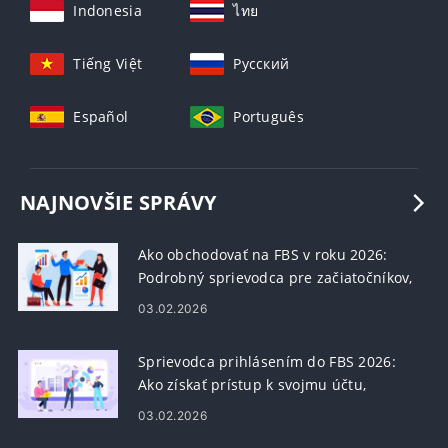
Indonesia
ไทย
Tiếng Việt
Русский
Español
Português
NAJNOVŠIE SPRÁVY
Ako obchodovať na FBS v roku 2026:
Podrobný sprievodca pre začiatočníkov,
platformy, typy objednávok a riadenie
03.02.2026
rizík
Sprievodca prihlásením do FBS 2026:
Ako získať prístup k svojmu účtu,
obnoviť heslo a opraviť problémy s
03.02.2026
prihlásením