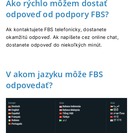
Ako rýchlo môžem dostať
odpoveď od podpory FBS?
Ak kontaktujete FBS telefonicky, dostanete
okamžitú odpoveď. Ak napíšete cez online chat,
dostanete odpoveď do niekoľkých minút.
V akom jazyku môže FBS
odpovedať?