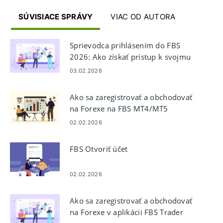
SÚVISIACE SPRÁVY
VIAC OD AUTORA
Sprievodca prihlásením do FBS
2026: Ako získať prístup k svojmu
účtu, obnoviť heslo a opraviť
03.02.2026
problémy s prihlásením
Ako sa zaregistrovať a obchodovať
na Forexe na FBS MT4/MT5
02.02.2026
FBS Otvoriť účet
02.02.2026
Ako sa zaregistrovať a obchodovať
na Forexe v aplikácii FBS Trader