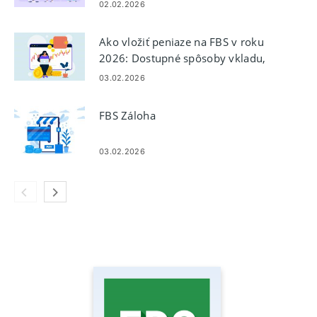
02.02.2026
Ako vložiť peniaze na FBS v roku
2026: Dostupné spôsoby vkladu,
poplatky, minimálna suma a čas
03.02.2026
spracovania
FBS Záloha
03.02.2026