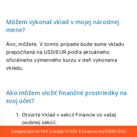
Môžem vykonať vklad v mojej národnej
mene?
Áno, môžete. V tomto prípade bude suma vkladu
prepočítaná na USD/EUR podľa aktuálneho
oficiálneho výmenného kurzu v deň vykonania
vkladu.
Ako môžem vložiť finančné prostriedky na
svoj účet?
Otvorte Vklad v sekcii Financie vo vašej
osobnej sekcii.
Vyberte preferovaný spôsob vkladu, vyberte
Zaregistrujte Sa FBS Získajte 10 000 $ Zadarmo Na DEMO Účet