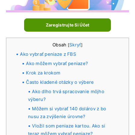
Zaregistrujte Si Účet
Obsah
Skryť
[
]
Ako vybrať peniaze z FBS
Ako môžem vybrať peniaze?
Krok za krokom
Často kladené otázky o výbere
Ako dlho trvá spracovanie môjho
výberu?
Môžem si vybrať 140 dolárov z bo
nusu za zvýšenie úrovne?
Vložil som peniaze kartou. Ako si
teraz môžem vybrať peniaze?