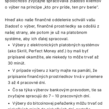
spoločnosti zvyčajne spracováva žiadosti klientov
o výber na princípe „kto prv príde, ten prv berie“.
Hneď ako naše finančné oddelenie schváli vašu
žiadosť o výber, finančné prostriedky sa odošlú z
našej strany, ale potom je už na platobnom
systéme, aby ich ďalej spracoval.
Výbery z elektronických platobných systémov
(ako Skrill, Perfect Money atď.) by mali byť
pripísané okamžite, ale niekedy to môže trvať až
30 minút.
V prípade výberu z karty majte na pamäti, že
pripísanie finančných prostriedkov trvá v priemere
3 až 4 pracovné dni.
Čo sa týka výberov bankovým prevodom, tie sa
zvyčajne spracujú do 7 – 10 pracovných dní.
Výbery do bitcoinovej peňaženky môžu trvať od