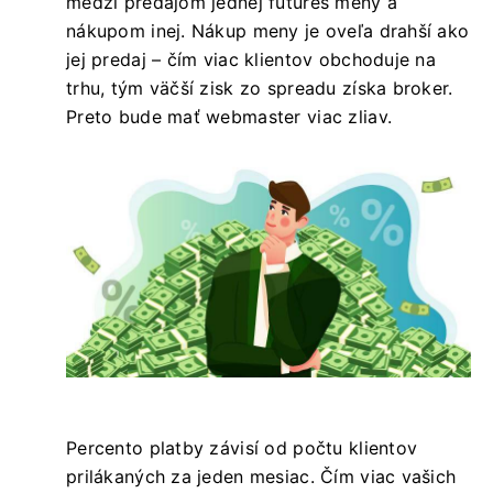
medzi predajom jednej futures meny a
nákupom inej. Nákup meny je oveľa drahší ako
jej predaj – čím viac klientov obchoduje na
trhu, tým väčší zisk zo spreadu získa broker.
Preto bude mať webmaster viac zliav.
Percento platby závisí od počtu klientov
prilákaných za jeden mesiac. Čím viac vašich