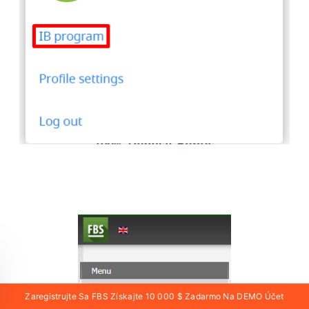
Zaregistrujte Sa FBS Získajte 10 000 $ Zadarmo Na DEMO Účet