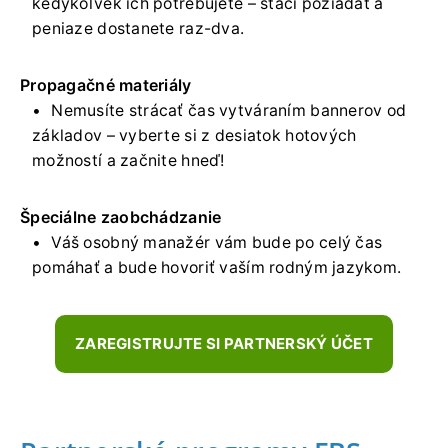
kedykoľvek ich potrebujete – stačí požiadať a
peniaze dostanete raz-dva.
Propagačné materiály
Nemusíte strácať čas vytváraním bannerov od
základov – vyberte si z desiatok hotových
možností a začnite hneď!
Špeciálne zaobchádzanie
Váš osobný manažér vám bude po celý čas
pomáhať a bude hovoriť vaším rodným jazykom.
ZAREGISTRUJTE SI PARTNERSKÝ ÚČET