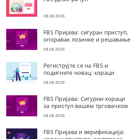
08.08.2026
FBS Пријава: сигуран приступ,
опоравак лозинке и решавање
проблема
08.08.2026
Региструјте се на FBS и
подигните новац: кораци
рачуна и исплате
08.08.2026
FBS Пријава: Сигурни кораци
за приступ вашем трговачком
рачуну
08.08.2026
FBS Пријава и верификација: