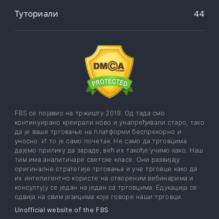
Туториали
44
FBS се појавио на тржишту 2019. Од тада смо
континуирано креирали ново и унапређивали старо, тако
да је ваше трговање на платформи беспрекорно и
уносно. И то је само почетак. Не само да трговцима
дајемо прилику да зараде, већ их такође учимо како. Наш
тим има аналитичаре светске класе. Они развијају
оригиналне стратегије трговања и уче трговце како да
их интелигентно користе на отвореним вебинарима и
консултују се један на један са трговцима. Едукација се
одвија на свим језицима које говоре наши трговци.
Unofficial website of the FBS