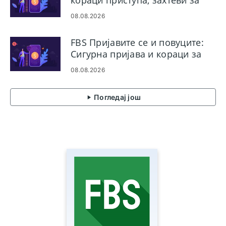
кораци приступа, захтеви за
документе
08.08.2026
FBS Пријавите се и повуците:
Сигурна пријава и кораци за
исплату
08.08.2026
Погледај још