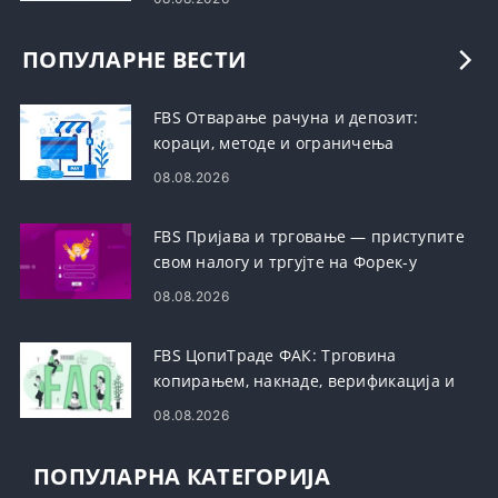
ПОПУЛАРНЕ ВЕСТИ
FBS Отварање рачуна и депозит:
кораци, методе и ограничења
08.08.2026
FBS Пријава и трговање — приступите
свом налогу и тргујте на Форек-у
08.08.2026
FBS ЦопиТраде ФАК: Трговина
копирањем, накнаде, верификација и
безбедност
08.08.2026
ПОПУЛАРНА КАТЕГОРИЈА