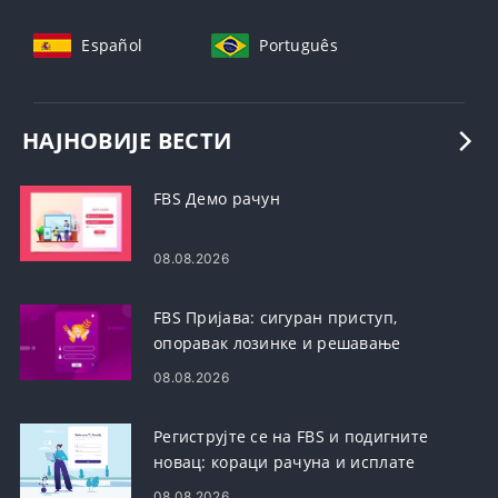
Español
Português
НАЈНОВИЈЕ ВЕСТИ
FBS Демо рачун
08.08.2026
FBS Пријава: сигуран приступ,
опоравак лозинке и решавање
проблема
08.08.2026
Региструјте се на FBS и подигните
новац: кораци рачуна и исплате
08.08.2026