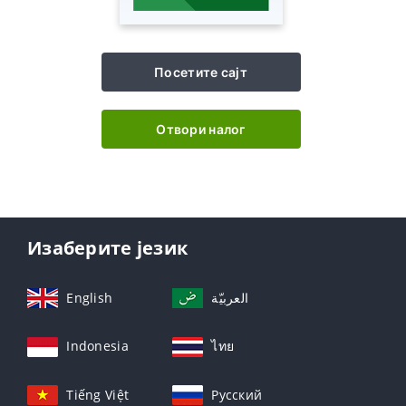
Посетите сајт
Отвори налог
Изаберите језик
English
العربيّة
Indonesia
ไทย
Tiếng Việt
Русский