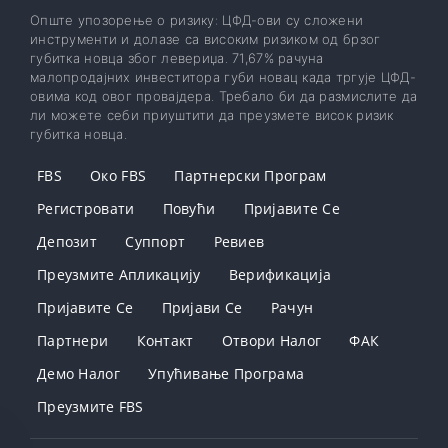
Опште упозорење о ризику: ЦФД-ови су сложени
инструменти и долазе са високим ризиком од брзог
губитка новца због левериџа. 71,67% рачуна
малопродајних инвеститора губи новац када тргује ЦФД-
овима код овог провајдера. Требало би да размислите да
ли можете себи приуштити да преузмете висок ризик
губитка новца.
FBS
Око FBS
Партнерски Програм
Регистровати
Повући
Пријавите Се
Депозит
Суппорт
Ревиев
Преузмите Апликацију
Верификација
Пријавите Се
Пријави Се
Рачун
Партнери
Контакт
Отвори Налог
ФАК
Демо Налог
Упућивање Програма
Преузмите FBS