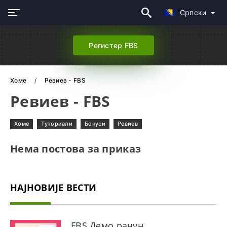
Српски
Регистер FBS
Хоме
Ревиев - FBS
Ревиев - FBS
Хоме
Туториали
Бонуси
Ревиев
Нема постова за приказ
НАЈНОВИЈЕ ВЕСТИ
FBS Демо рачун