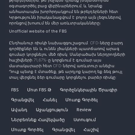
օգտագործել բաց վեբինարներում, և նրանք
անհատապես խորհրդակցում են թրեյդերների հետ:
Կրթությունն իրականացվում է բոլոր այն լեզուներով,
որոնցով խոսում են մեր առևտրականները։
Unofficial website of the FBS
Ընդհանուր ռիսկի նախազգուշացում. CFD-ները բարդ
գործիքներ են և ունեն լծակների պատճառով արագ
գումար կորցնելու մեծ ռիսկ: Մանրածախ ներդրողների
հաշիվների 71,67%-ը կորցնում է գումար այս
մատակարարի հետ CFD-ներով առևտուր անելիս:
Դուք պետք է մտածեք, թե արդյոք կարող եք ձեզ թույլ
տալ վերցնել ձեր գումարը կորցնելու բարձր ռիսկը:
FBS
Մոտ FBS Թ
Գործընկերային Ծրագիր
Գրանցվել
Հանել
Մուտք Գործել
Ավանդ
Աջակցություն
Review
Ներբեռնեք Հավելվածը
Ստուգում
Մուտք Գործել
Գրանցվել
Հաշիվ