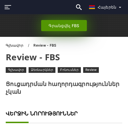
Հայերեն
Գրանցվել FBS
Գլխավոր
Review - FBS
Review - FBS
Գլխավոր
Ձեռնարկներ
Բոնուսներ
Review
Ցուցադրման հաղորդագրություններ
չկան
ՎԵՐՋԻՆ ՆՈՐՈՒԹՅՈՒՆՆԵՐ