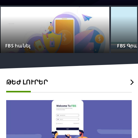
FBS հանել
FBS Գրա
ԹԵԺ ԼՈՒՐԵՐ