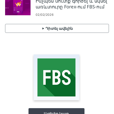
Ինչպես մուտք գործել և սկսել
առևտուրը Forex-ում FBS-ում
02/02/2026
Դիտել ավելին
Այցելեք Կայք