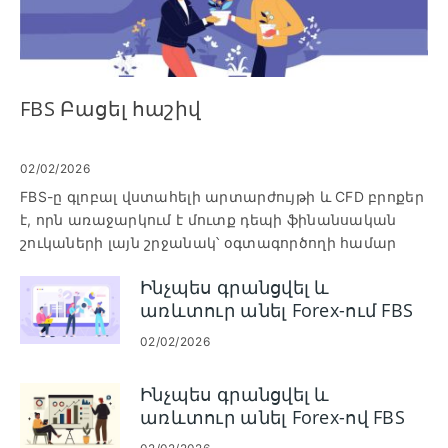
FBS Բացել հաշիվ
02/02/2026
FBS-ը գլոբալ վստահելի արտարժույթի և CFD բրոքեր
է, որն առաջարկում է մուտք դեպի ֆինանսական
շուկաների լայն շրջանակ՝ օգտագործողի համար
հարմար հարթակներով, մրցակցային սփրեդներով և
Ինչպես գրանցվել և
ուժեղ կարգավորող աջակցությամբ: Անկախ
առևտուր անել Forex-ում FBS
նրանից, թե դուք նոր եք առևտրում, թե փորձառու
Trader հավելվածում
ներդրող եք, սկսելը սկսվում է հաշիվ բացելով և
02/02/2026
մուտք գործելով առևտրի վահանակ մուտք գործելու
համար: Այս ուղեցույցը ձեզ ուղղորդում է
Ինչպես գրանցվել և
ամբողջական գործընթացի միջով, որպեսզի օգնի
առևտուր անել Forex-ով FBS
ձեզ հեշտությամբ և ապահով կերպով ստեղծել և
MT4/MT5-ում