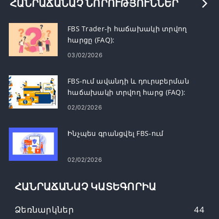
ՀԱՆՐԱՃԱՆԱՉ ՆՈՐՈՒԹՅՈՒՆՆԵՐ
FBS Trader-ի հաճախակի տրվող
հարցը (FAQ):
03/02/2026
FBS-ում ավանդի և դուրսբերման
հաճախակի տրվող հարց (FAQ):
02/02/2026
Ինչպես գրանցվել FBS-ում
02/02/2026
ՀԱՆՐԱՃԱՆԱՉ ԿԱՏԵԳՈՐԻԱ
Ձեռնարկներ
44