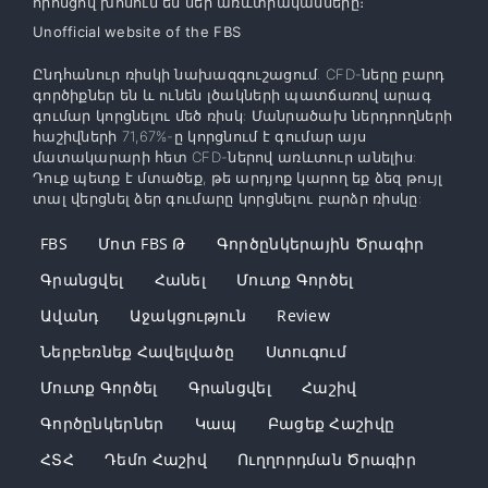
որոնցով խոսում են մեր առևտրականները։
Unofficial website of the FBS
Ընդհանուր ռիսկի նախազգուշացում. CFD-ները բարդ
գործիքներ են և ունեն լծակների պատճառով արագ
գումար կորցնելու մեծ ռիսկ: Մանրածախ ներդրողների
հաշիվների 71,67%-ը կորցնում է գումար այս
մատակարարի հետ CFD-ներով առևտուր անելիս:
Դուք պետք է մտածեք, թե արդյոք կարող եք ձեզ թույլ
տալ վերցնել ձեր գումարը կորցնելու բարձր ռիսկը:
FBS
Մոտ FBS Թ
Գործընկերային Ծրագիր
Գրանցվել
Հանել
Մուտք Գործել
Ավանդ
Աջակցություն
Review
Ներբեռնեք Հավելվածը
Ստուգում
Մուտք Գործել
Գրանցվել
Հաշիվ
Գործընկերներ
Կապ
Բացեք Հաշիվը
ՀՏՀ
Դեմո Հաշիվ
Ուղղորդման Ծրագիր