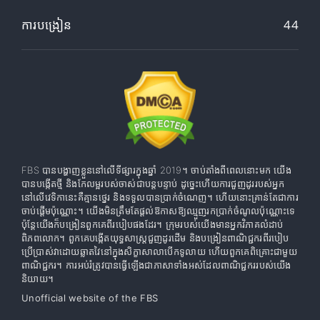
ការបង្រៀន
44
FBS បានបង្ហាញខ្លួននៅលើទីផ្សារក្នុងឆ្នាំ 2019។ ចាប់តាំងពីពេលនោះមក យើង
បានបង្កើតថ្មី និងកែលម្អរបស់ចាស់ជាបន្តបន្ទាប់ ដូច្នេះហើយការជួញដូររបស់អ្នក
នៅលើវេទិកានេះគឺគ្មានថ្នេរ និងទទួលបានប្រាក់ចំណេញ។ ហើយនោះគ្រាន់តែជាការ
ចាប់ផ្តើមប៉ុណ្ណោះ។ យើងមិនត្រឹមតែផ្តល់ឱកាសឱ្យឈ្មួញរកប្រាក់ចំណូលប៉ុណ្ណោះទេ
ប៉ុន្តែយើងក៏បង្រៀនពួកគេពីរបៀបផងដែរ។ ក្រុមរបស់យើងមានអ្នកវិភាគលំដាប់
ពិភពលោក។ ពួកគេបង្កើតយុទ្ធសាស្រ្តជួញដូរដើម និងបង្រៀនពាណិជ្ជករពីរបៀប
ប្រើប្រាស់វាដោយឆ្លាតវៃនៅក្នុងសិក្ខាសាលាបើកទូលាយ ហើយពួកគេពិគ្រោះជាមួយ
ពាណិជ្ជករ។ ការអប់រំត្រូវបានធ្វើឡើងជាភាសាទាំងអស់ដែលពាណិជ្ជកររបស់យើង
និយាយ។
Unofficial website of the FBS