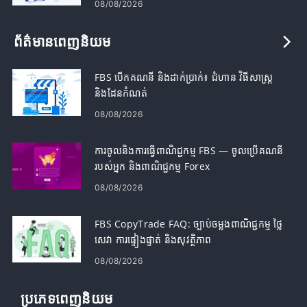
08/08/2026
ព័ត៌មានពេញនិយម
FBS បើកគណនី និងដាក់ប្រាក់៖ ជំហាន វិធីសាស្រ្ត
និងដែនកំណត់
08/08/2026
ការចូលនិងការធ្វើពាណិជ្ជកម្ម FBS — ចូលប្រើគណនី
របស់អ្នក និងពាណិជ្ជកម្ម Forex
08/08/2026
FBS CopyTrade FAQ: ច្បាប់ចម្លងពាណិជ្ជកម្ម ថ្លៃ
សេវា ការផ្ទៀងផ្ទាត់ និងសុវត្ថិភាព
08/08/2026
ប្រភេទពេញនិយម