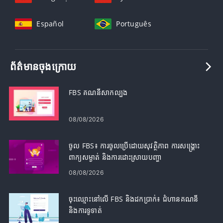
Español
Português
ព័ត៌មានចុងក្រោយ
FBS គណនីសាកល្បង
08/08/2026
ចូល FBS៖ ការចូលប្រើដោយសុវត្ថិភាព ការសង្គ្រោះ
ពាក្យសម្ងាត់ និងការដោះស្រាយបញ្ហា
08/08/2026
ចុះឈ្មោះនៅលើ FBS និងដកប្រាក់៖ ជំហានគណនី
និងការទូទាត់