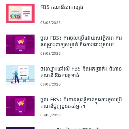
FBS គណនីសាកល្បង
08/08/2026
ចូល FBS៖ ការចូលប្រើដោយសុវត្ថិភាព ការ
សង្គ្រោះពាក្យសម្ងាត់ និងការដោះស្រាយ
បញ្ហា
08/08/2026
ចុះឈ្មោះនៅលើ FBS និងដកប្រាក់៖ ជំហាន
គណនី និងការទូទាត់
08/08/2026
ចូល FBS៖ ជំហានសុវត្ថិភាពក្នុងការចូលប្រើ
គណនីជួញដូររបស់អ្នក។
08/08/2026