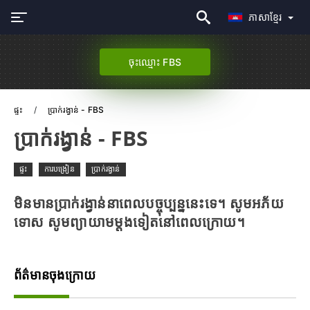
ភាសាខ្មែរ
ចុះឈ្មោះ FBS
ផ្ទះ
ប្រាក់រង្វាន់ - FBS
ប្រាក់រង្វាន់ - FBS
ផ្ទះ
ការបង្រៀន
ប្រាក់រង្វាន់
មិនមានប្រាក់រង្វាន់នាពេលបច្ចុប្បន្ននេះទេ។ សូមអភ័យ
ទោស សូមព្យាយាមម្តងទៀតនៅពេលក្រោយ។
ព័ត៌មានចុងក្រោយ