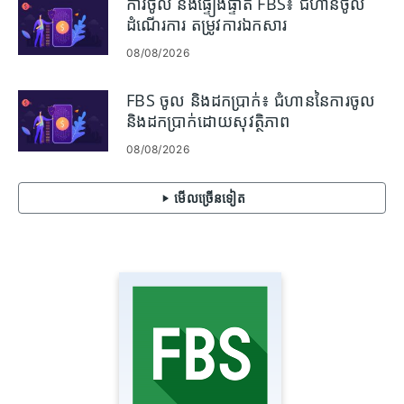
ការចូល និងផ្ទៀងផ្ទាត់ FBS៖ ជំហានចូល
ដំណើរការ តម្រូវការឯកសារ
08/08/2026
FBS ចូល និងដកប្រាក់៖ ជំហាននៃការចូល
និងដកប្រាក់ដោយសុវត្ថិភាព
08/08/2026
មើល​ច្រើន​ទៀត