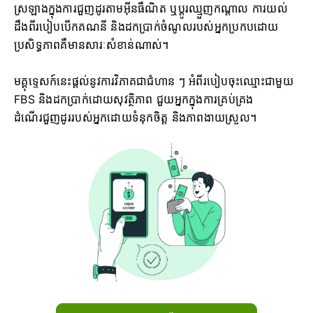
ស្រឡាងក្នុងការជួញដូរតាមអ៊ីនធឺណិត ឬប្តូរឈ្មួញកណ្តាល ការយល់
ដឹងពីរបៀបបើកគណនី និងដកប្រាក់ចំណូលរបស់អ្នកប្រកបដោយ
ប្រសិទ្ធភាពគឺមានសារៈសំខាន់ណាស់។
មគ្គុទ្ទេសក៍នេះផ្តល់នូវការវិភាគជាជំហាន ៗ អំពីរបៀបចុះឈ្មោះជាមួយ
FBS និងដកប្រាក់ដោយសុវត្ថិភាព ជួយអ្នកក្នុងការគ្រប់គ្រង
ដំណើរជួញដូររបស់អ្នកដោយទំនុកចិត្ត និងភាពងាយស្រួល។