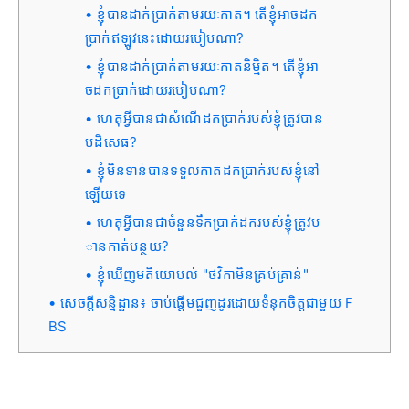
ខ្ញុំបានដាក់ប្រាក់តាមរយៈកាត។ តើខ្ញុំអាចដក
ប្រាក់ឥឡូវនេះដោយរបៀបណា?
ខ្ញុំបានដាក់ប្រាក់តាមរយៈកាតនិម្មិត។ តើខ្ញុំអា
ចដកប្រាក់ដោយរបៀបណា?
ហេតុអ្វីបានជាសំណើដកប្រាក់របស់ខ្ញុំត្រូវបាន
បដិសេធ?
ខ្ញុំមិនទាន់បានទទួលកាតដកប្រាក់របស់ខ្ញុំនៅ
ឡើយទេ
ហេតុអ្វីបានជាចំនួនទឹកប្រាក់ដករបស់ខ្ញុំត្រូវប
ានកាត់បន្ថយ?
ខ្ញុំឃើញមតិយោបល់ "ថវិកាមិនគ្រប់គ្រាន់"
សេចក្តីសន្និដ្ឋាន៖ ចាប់ផ្តើមជួញដូរដោយទំនុកចិត្តជាមួយ F
BS