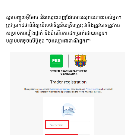
សូមបញ្ចូលអ៊ីមែល និងឈ្មោះពេញដែលមានសុពលភាពរបស់អ្នក។
ត្រូវប្រាកដថាពិនិត្យមើលថាទិន្នន័យត្រឹមត្រូវ; វានឹងត្រូវបានត្រូវការ
សម្រាប់ការផ្ទៀងផ្ទាត់ និងដំណើរការដកប្រាក់ដោយរលូន។
បន្ទាប់មកចុចលើប៊ូតុង "ចុះឈ្មោះជាពាណិជ្ជករ"។