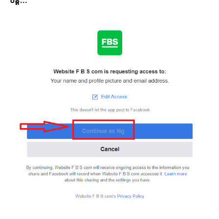
បន្ត...