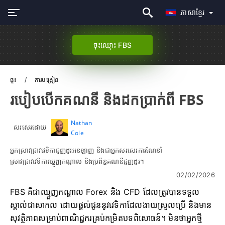
ភាសាខ្មែរ
ចុះឈ្មោះ FBS
ផ្ទះ
ការបង្រៀន
របៀបបើកគណនី និងដកប្រាក់ពី FBS
Nathan
សរសេរដោយ
Cole
អ្នកស្រាវជ្រាវវេទិកាជួញដូរអនឡាញ និងជាអ្នកសរសេរការណែនាំ
ស្រាវជ្រាវវេទិកាឈ្មួញកណ្តាល និងប្រព័ន្ធគណនីជួញដូរ។
02/02/2026
FBS គឺជាឈ្មួញកណ្តាល Forex និង CFD ដែលត្រូវបានទទួល
ស្គាល់ជាសាកល ដោយផ្តល់ជូននូវវេទិកាដែលងាយស្រួលប្រើ និងមាន
សុវត្ថិភាពសម្រាប់ពាណិជ្ជករគ្រប់កម្រិតបទពិសោធន៍។ មិនថាអ្នកថ្មី