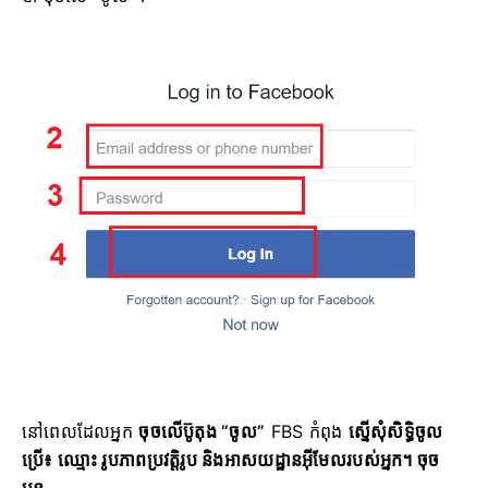
នៅពេលដែលអ្នក
ចុចលើប៊ូតុង “ចូល”
FBS កំពុង
ស្នើសុំសិទ្ធិចូល
ប្រើ៖ ឈ្មោះ រូបភាពប្រវត្តិរូប និងអាសយដ្ឋានអ៊ីមែលរបស់អ្នក។ ចុច