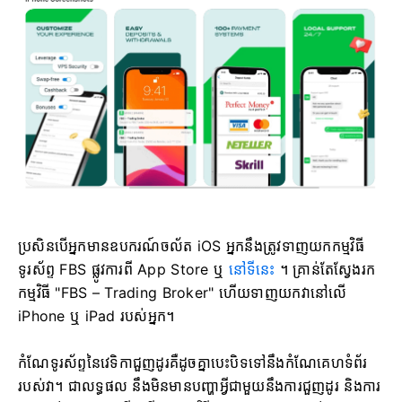
ប្រសិនបើអ្នកមានឧបករណ៍ចល័ត iOS អ្នកនឹងត្រូវទាញយកកម្មវិធី
ទូរស័ព្ទ FBS ផ្លូវការពី App Store ឬ
នៅទីនេះ
។ គ្រាន់តែស្វែងរក
កម្មវិធី "FBS – Trading Broker" ហើយទាញយកវានៅលើ
iPhone ឬ iPad របស់អ្នក។
កំណែទូរស័ព្ទនៃវេទិកាជួញដូរគឺដូចគ្នាបេះបិទទៅនឹងកំណែគេហទំព័រ
របស់វា។ ជាលទ្ធផល នឹងមិនមានបញ្ហាអ្វីជាមួយនឹងការជួញដូរ និងការ