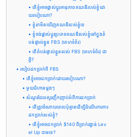
តើខ្ញុំអាចផ្លាស់ប្តូរអានុភាពគណនីរបស់ខ្ញុំដោ
យរបៀបណា?
ខ្ញុំរកមិនឃើញគណនីរបស់ខ្ញុំទេ
ខ្ញុំចង់ផ្លាស់ប្តូរប្រភេទគណនីរបស់ខ្ញុំនៅក្នុងតំ
បន់ផ្ទាល់ខ្លួន FBS (គេហទំព័រ)
តើតំបន់ផ្ទាល់ខ្លួនរបស់ FBS (គេហទំព័រ) ជា
អ្វី?
របៀបដកប្រាក់ពី FBS
តើខ្ញុំអាចដកប្រាក់ដោយរបៀបណា?
មួយជំហានម្តងៗ
សំណួរដែលសួរញឹកញាប់អំពីការដកប្រាក់
តើត្រូវចំណាយពេលប៉ុន្មានដើម្បីដំណើរការការ
ដកប្រាក់របស់ខ្ញុំ?
តើខ្ញុំអាចដកប្រាក់ $140 ពីប្រាក់រង្វាន់ Lev
el Up បានទេ?