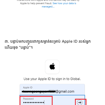
៣. បន្ទាប់មកបញ្ចូលពាក្យសម្ងាត់សម្រាប់ Apple ID របស់អ្នក
ហើយចុច “បន្ទាប់”។