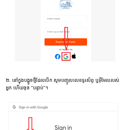
២. នៅក្នុងបង្អួចថ្មីដែលបើក សូមបញ្ចូលលេខទូរស័ព្ទ ឬអ៊ីមែលរបស់
អ្នក ហើយចុច “បន្ទាប់”។