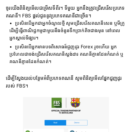
ចូរយើងពិនិត្យមើលជម្រើសទីពីរ។ ទីមួយ អ្នកនឹងត្រូវជ្រើសរើសប្រភេទ
គណនី។ FBS ផ្តល់ជូននូវប្រភេទគណនីជាច្រើន។
ប្រសិនបើអ្នកជាអ្នកចំណូលថ្មី សូមជ្រើសរើសគណនីសេន ឬមីក្រូ
ដើម្បីធ្វើពាណិជ្ជកម្មជាមួយនឹងចំនួនទឹកប្រាក់តិចជាងមុន នៅពេល
អ្នកស្គាល់ទីផ្សារ។
ប្រសិនបើអ្នកមានបទពិសោធន៍ជួញដូរ Forex រួចហើយ អ្នក
ប្រហែលជាចង់ជ្រើសរើសគណនីស្តង់ដារ គណនីគ្មានដែនកំណត់ ឬ
គណនីគ្មានដែនកំណត់។
ដើម្បីស្វែងយល់បន្ថែមអំពីប្រភេទគណនី សូមពិនិត្យមើលផ្នែកជួញដូរ
របស់ FBS។