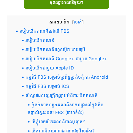
ចុះឈ្មោះគណនីមួយ។
តារាងមាតិកា
លាក់
[
]
របៀបបើកគណនីនៅលើ FBS
របៀបបើកគណនី
របៀបបើកគណនីហ្វេសប៊ុកដោយប្រើ
របៀបបើកគណនី Google+ ជាមួយ Google+
របៀបបើកជាមួយ Apple ID
កម្មវិធី FBS សម្រាប់ប្រព័ន្ធប្រតិបត្តិការ Android
កម្មវិធី FBS សម្រាប់ iOS
សំណួរដែលសួរញឹកញាប់អំពីការបើកគណនី
ខ្ញុំចង់សាកល្បងគណនីសាកល្បងនៅក្នុងតំប
ន់ផ្ទាល់ខ្លួនរបស់ FBS (គេហទំព័រ)
តើខ្ញុំអាចបើកគណនីបានប៉ុន្មាន?
តើគណនីមួយណាដែលត្រូវជ្រើសរើស?