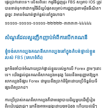
ផ្ទេរប្រាក់នោះទេ។ លើសពីនេះ កម្មវិធីជួញដូរ FBS សម្រាប់ IOS ត្រូវ
បានចាត់ទុកថាជាកម្មវិធីដ៏ល្អបំផុតសម្រាប់ការជួញដូរតាមអ៊ីនធឺណិត។
ដូច្នេះ វាមានចំណាត់ថ្នាក់ខ្ពស់នៅក្នុងហាង។
១១១១១-១១១១១-១១១១១-២២២២២-៣៣៣៣-៤៤៤៤៤
សំណួរដែលសួរញឹកញាប់អំពីការបើកគណនី
ខ្ញុំចង់សាកល្បងគណនីសាកល្បងនៅក្នុងតំបន់ផ្ទាល់ខ្លួន
របស់ FBS (គេហទំព័រ)
អ្នកមិនចាំបាច់ចំណាយប្រាក់ផ្ទាល់ខ្លួនរបស់អ្នកលើ Forex ភ្លាមៗនោះ
ទេ។ យើងផ្តល់ជូនគណនីសាកល្បងអនុវត្ត ដែលនឹងអនុញ្ញាតឱ្យអ្នក
សាកល្បងទីផ្សារ Forex ជាមួយនឹងប្រាក់និម្មិតដោយប្រើទិន្នន័យទី
ផ្សារពិតប្រាកដ។
ការប្រើប្រាស់គណនីសាកល្បងគឺជាមធ្យោបាយដ៏ល្អមួយដើម្បីរៀន
ពីរបៀបជួញដូរ។ អ្នកនឹងអាចអនុវត្តដោយចុចប៊ូតុង ហើយយល់អ្វីៗ