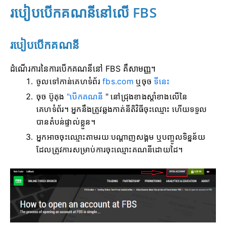
របៀបបើកគណនីនៅលើ FBS
របៀបបើកគណនី
ដំណើរការនៃការបើកគណនីនៅ FBS គឺសាមញ្ញ។
ចូលទៅកាន់គេហទំព័រ
fbs.com
ឬចុច
ទីនេះ
ចុច ប៊ូតុង
"បើកគណនី
" នៅជ្រុងខាងស្តាំខាងលើនៃ
គេហទំព័រ។ អ្នកនឹងត្រូវឆ្លងកាត់នីតិវិធីចុះឈ្មោះ ហើយទទួល
បានតំបន់ផ្ទាល់ខ្លួន។
អ្នកអាចចុះឈ្មោះតាមរយៈបណ្តាញសង្គម ឬបញ្ចូលទិន្នន័យ
ដែលត្រូវការសម្រាប់ការចុះឈ្មោះគណនីដោយដៃ។