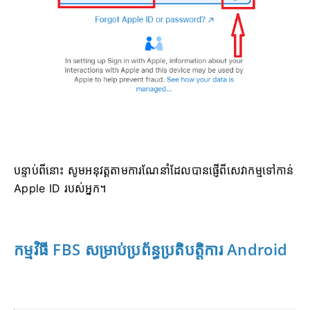
បន្ទាប់ពីនោះ សូមអនុវត្តតាមការណែនាំដែលបានផ្ញើពីសេវាកម្មទៅកាន់
Apple ID របស់អ្នក។
កម្មវិធី FBS សម្រាប់ប្រព័ន្ធប្រតិបត្តិការ Android