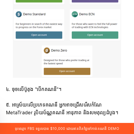
៤. ចុចលើប៊ូតុង "បើកគណនី"។
៥. អាស្រ័យលើប្រភេទគណនី អ្នកអាចជ្រើសរើសកំណែ
MetaTrader រូបិយប័ណ្ណគណនី អានុភាព និងសមតុល្យដំបូង។
៦. ចុចលើប៊ូតុង "បើកគណនី"។
ចុះឈ្មោះ FBS ទទួលបាន $10,000 ដោយឥតគិតថ្លៃទៅកាន់គណនី DEMO