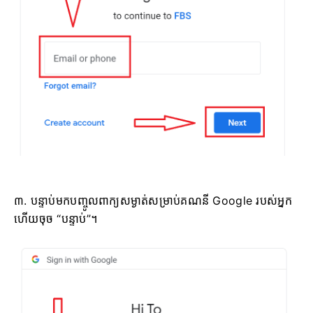
៣. បន្ទាប់មកបញ្ចូលពាក្យសម្ងាត់សម្រាប់គណនី Google របស់អ្នក
ហើយចុច “បន្ទាប់”។