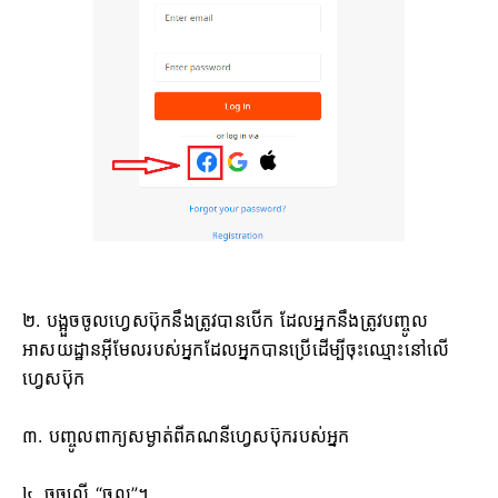
២. បង្អួចចូលហ្វេសប៊ុកនឹងត្រូវបានបើក ដែលអ្នកនឹងត្រូវបញ្ចូល
អាសយដ្ឋានអ៊ីមែលរបស់អ្នកដែលអ្នកបានប្រើដើម្បីចុះឈ្មោះនៅលើ
ហ្វេសប៊ុក
៣. បញ្ចូលពាក្យសម្ងាត់ពីគណនីហ្វេសប៊ុករបស់អ្នក
៤. ចុចលើ “ចូល”។