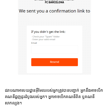
ដរាបណាអាសយដ្ឋានអ៊ីមែលរបស់អ្នកត្រូវបានបញ្ជាក់ អ្នកនឹងអាចបើក
គណនីជួញដូរដំបូងរបស់អ្នក។ អ្នកអាចបើកគណនីពិត ឬគណនី
សាកល្បង។