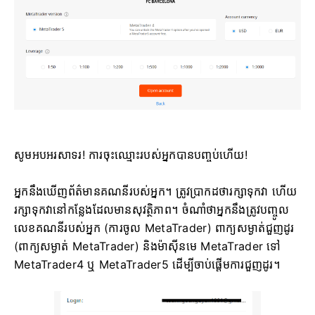
សូមអបអរសាទរ! ការចុះឈ្មោះរបស់អ្នកបានបញ្ចប់ហើយ!
អ្នកនឹងឃើញព័ត៌មានគណនីរបស់អ្នក។ ត្រូវប្រាកដថារក្សាទុកវា ហើយ
រក្សាទុកវានៅកន្លែងដែលមានសុវត្ថិភាព។ ចំណាំថាអ្នកនឹងត្រូវបញ្ចូល
លេខគណនីរបស់អ្នក (ការចូល MetaTrader) ពាក្យសម្ងាត់ជួញដូរ
(ពាក្យសម្ងាត់ MetaTrader) និងម៉ាស៊ីនមេ MetaTrader ទៅ
MetaTrader4 ឬ MetaTrader5 ដើម្បីចាប់ផ្តើមការជួញដូរ។