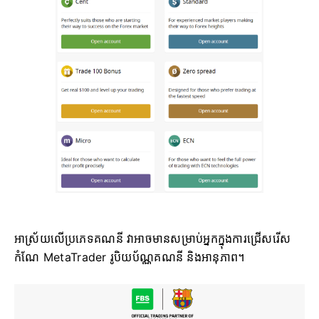
អាស្រ័យលើប្រភេទគណនី វាអាចមានសម្រាប់អ្នកក្នុងការជ្រើសរើស
កំណែ MetaTrader រូបិយប័ណ្ណគណនី និងអានុភាព។