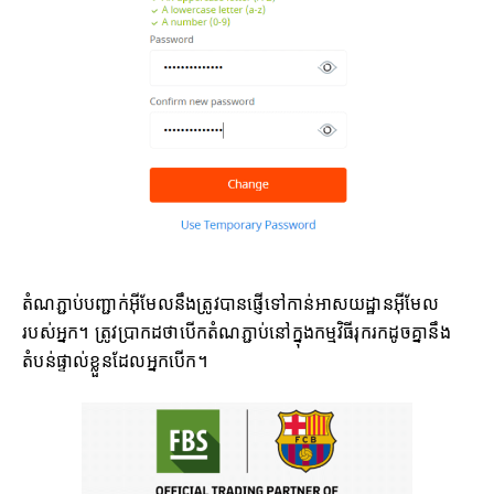
តំណភ្ជាប់បញ្ជាក់អ៊ីមែលនឹងត្រូវបានផ្ញើទៅកាន់អាសយដ្ឋានអ៊ីមែល
របស់អ្នក។ ត្រូវប្រាកដថាបើកតំណភ្ជាប់នៅក្នុងកម្មវិធីរុករកដូចគ្នានឹង
តំបន់ផ្ទាល់ខ្លួនដែលអ្នកបើក។