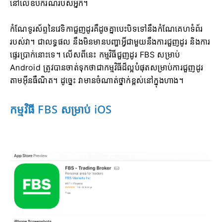
នៅលើឧបករណ៍របស់អ្នក។
កំណែទូរស័ព្ទនៃវេទិកាជួញដូរគឺដូចគ្នាបេះបិទទៅនឹងកំណែគេហទំព័រ
របស់វា។ ជាលទ្ធផល នឹងមិនមានបញ្ហាអ្វីជាមួយនឹងការជួញដូរ និងការ
ផ្ទេរប្រាក់នោះទេ។ លើសពីនេះ កម្មវិធីជួញដូរ FBS សម្រាប់
Android ត្រូវបានចាត់ទុកថាជាកម្មវិធីដ៏ល្អបំផុតសម្រាប់ការជួញដូរ
តាមអ៊ីនធឺណិត។ ដូច្នេះ វាមានចំណាត់ថ្នាក់ខ្ពស់នៅក្នុងហាង។
កម្មវិធី FBS សម្រាប់ iOS