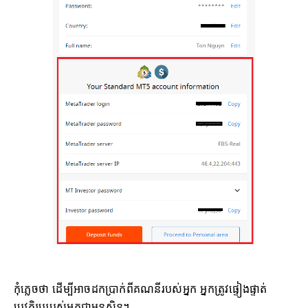
កុំភ្លេចថា ដើម្បីអាចដកប្រាក់ពីគណនីរបស់អ្នក អ្នកត្រូវផ្ទៀងផ្ទាត់
ប្រវត្តិរូបរបស់អ្នកជាមុនសិន។