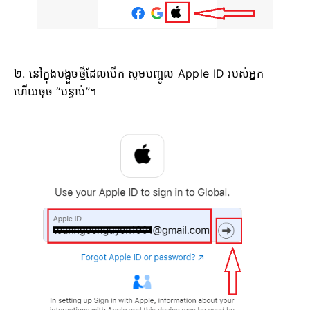
២. នៅក្នុងបង្អួចថ្មីដែលបើក សូមបញ្ចូល Apple ID របស់អ្នក
ហើយចុច “បន្ទាប់”។