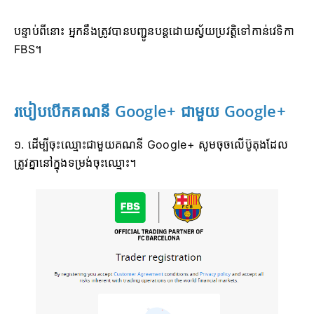
បន្ទាប់ពីនោះ អ្នកនឹងត្រូវបានបញ្ជូនបន្តដោយស្វ័យប្រវត្តិទៅកាន់វេទិកា
FBS។
របៀបបើកគណនី Google+ ជាមួយ Google+
១. ដើម្បីចុះឈ្មោះជាមួយគណនី Google+ សូមចុចលើប៊ូតុងដែល
ត្រូវគ្នានៅក្នុងទម្រង់ចុះឈ្មោះ។