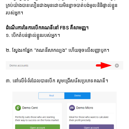
គ្រប់យ៉ាងបានលឿនជាងមុនដោយមិនខ្លាចបាត់បង់មូលនិធិផ្ទាល់ខ្លួន
របស់អ្នក។
ដំណើរការនៃការបើកគណនីនៅ FBS គឺសាមញ្ញ។
១. បើក​តំបន់​ផ្ទាល់ខ្លួន​របស់​អ្នក។
២. ស្វែងរក​ផ្នែក "គណនី​សាកល្បង" ហើយ​ចុច​លើ​សញ្ញា​បូក។
៣. នៅលើទំព័រដែលបានបើក សូមជ្រើសរើសប្រភេទគណនី។