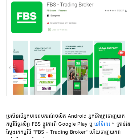
ប្រសិនបើអ្នកមានឧបករណ៍ចល័ត Android អ្នកនឹងត្រូវទាញយក
កម្មវិធីទូរស័ព្ទ FBS ផ្លូវការពី Google Play ឬ
នៅទីនេះ
។ គ្រាន់តែ
ស្វែងរកកម្មវិធី "FBS – Trading Broker" ហើយទាញយកវា