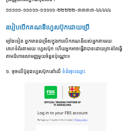
១១១១១-១១១១១-១១១១១-២២២២២-៣៣៣៣-៤៤៤៤៤
របៀបបើកគណនីហ្វេសប៊ុកដោយប្រើ
ម្យ៉ាងទៀត អ្នកមានជម្រើសក្នុងការបើកគណនីរបស់អ្នកតាមរយៈ
គេហទំព័រតាមរយៈហ្វេសប៊ុក ហើយអ្នកអាចធ្វើវាបានដោយគ្រាន់តែធ្វើ
តាមជំហានសាមញ្ញមួយចំនួនប៉ុណ្ណោះ៖
១. ចុចលើប៊ូតុងហ្វេសប៊ុកនៅលើ
ទំព័រចុះឈ្មោះ