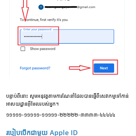
បន្ទាប់ពីនោះ សូមអនុវត្តតាមការណែនាំដែលបានផ្ញើពីសេវាកម្មទៅកាន់
អាសយដ្ឋានអ៊ីមែលរបស់អ្នក។
១១១១១-១១១១១-១១១១១-២២២២២-៣៣៣៣-៤៤៤៤៤
របៀបបើកជាមួយ Apple ID