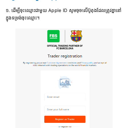
១. ដើម្បីចុះឈ្មោះជាមួយ Apple ID សូមចុចលើប៊ូតុងដែលត្រូវគ្នានៅ
ក្នុងទម្រង់ចុះឈ្មោះ។