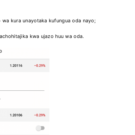
zo wa kura unayotaka kufungua oda nayo;
nachohitajika kwa ujazo huu wa oda.