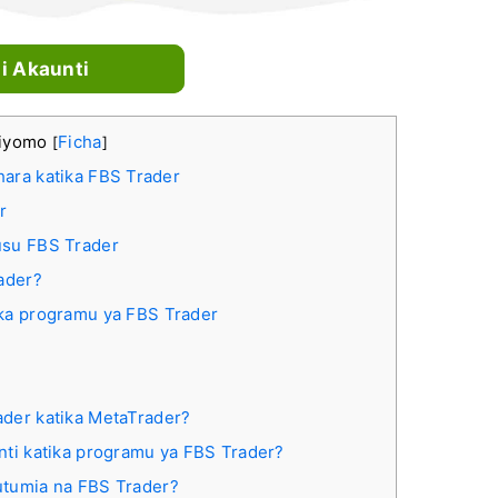
li Akaunti
aliyomo
Ficha
[
]
shara katika FBS Trader
r
usu FBS Trader
rader?
ika programu ya FBS Trader
ader katika MetaTrader?
nti katika programu ya FBS Trader?
utumia na FBS Trader?