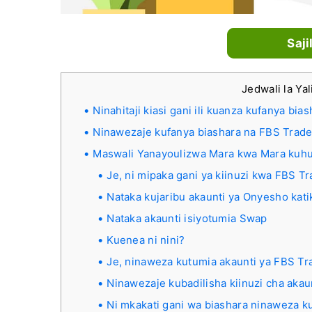
Saji
Jedwali la Y
Ninahitaji kiasi gani ili kuanza kufanya bia
Ninawezaje kufanya biashara na FBS Trade
Maswali Yanayoulizwa Mara kwa Mara kuh
Je, ni mipaka gani ya kiinuzi kwa FBS T
Nataka kujaribu akaunti ya Onyesho kat
Nataka akaunti isiyotumia Swap
Kuenea ni nini?
Je, ninaweza kutumia akaunti ya FBS Tr
Ninawezaje kubadilisha kiinuzi cha akau
Ni mkakati gani wa biashara ninaweza k