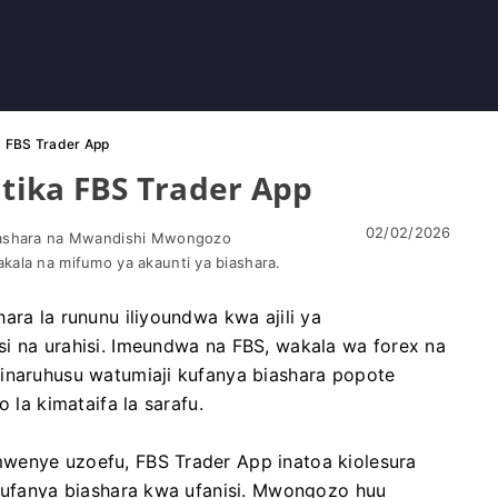
ka FBS Trader App
atika FBS Trader App
02/02/2026
Biashara na Mwandishi Mwongozo
kala na mifumo ya akaunti ya biashara.
ara la rununu iliyoundwa kwa ajili ya
i na urahisi. Imeundwa na FBS, wakala wa forex na
 inaruhusu watumiaji kufanya biashara popote
 la kimataifa la sarafu.
wenye uzoefu, FBS Trader App inatoa kiolesura
 kufanya biashara kwa ufanisi. Mwongozo huu