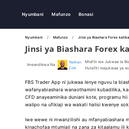
Nyumbani
Mafunzo
Bonasi
Nyumbani
Mafunzo
Jinsi ya Biashara Forex kati
Jinsi ya Biashara Forex k
Mtafiti wa Jukwaa la 
Nathan
Imeandikwa Na
Cole
Hutafiti majukwaa ya wa
FBS Trader App ni jukwaa lenye nguvu la biash
wafanyabiashara wanaothamini kubadilika, kas
CFD anayeaminika duniani kote, programu hii
walipo na ufikiaji wa wakati halisi kwenye soko
Iwe wewe ni mwanzilishi au mfanyabiashara m
kinachofaa mtumiaji na zana za kitaalamu ili