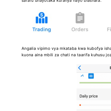
sarafu unayotaka kufanya nayo biashara.
Angalia vipimo vya mkataba kwa kubofya ishara
kuona aina mbili za chati na taarifa kuhusu jozi