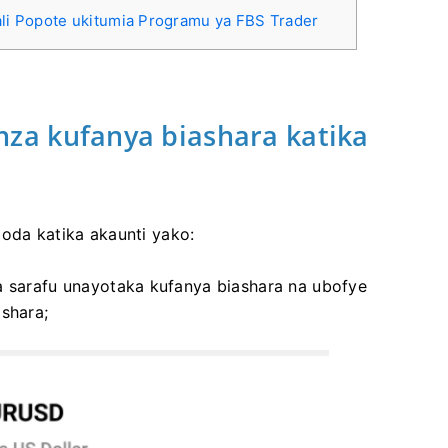
ali Popote ukitumia Programu ya FBS Trader
uanza kufanya biashara katika
a oda katika akaunti yako:
a sarafu unayotaka kufanya biashara na ubofye
ashara;