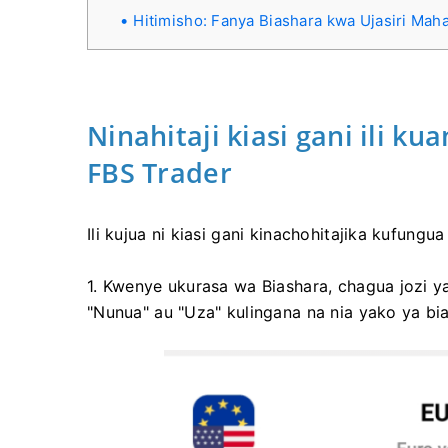
Hitimisho: Fanya Biashara kwa Ujasiri Mah
Ninahitaji kiasi gani ili k
FBS Trader
Ili kujua ni kiasi gani kinachohitajika kufungu
1. Kwenye ukurasa wa Biashara, chagua jozi y
"Nunua" au "Uza" kulingana na nia yako ya bi