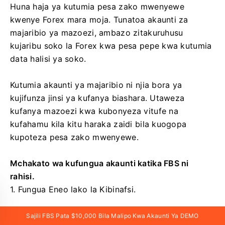
Huna haja ya kutumia pesa zako mwenyewe
kwenye Forex mara moja. Tunatoa akaunti za
majaribio ya mazoezi, ambazo zitakuruhusu
kujaribu soko la Forex kwa pesa pepe kwa kutumia
data halisi ya soko.
Kutumia akaunti ya majaribio ni njia bora ya
kujifunza jinsi ya kufanya biashara. Utaweza
kufanya mazoezi kwa kubonyeza vitufe na
kufahamu kila kitu haraka zaidi bila kuogopa
kupoteza pesa zako mwenyewe.
Mchakato wa kufungua akaunti katika FBS ni
rahisi.
1. Fungua Eneo lako la Kibinafsi.
2. Tafuta sehemu ya "Akaunti za Majaribio" na
Sajili FBS Pata $10,000 Bila Malipo Kwa Akaunti Ya DEMO