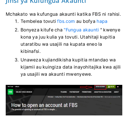
Jinsi ya Kufungua Akaunti
Mchakato wa kufungua akaunti katika FBS ni rahisi.
Tembelea tovuti
fbs.com
au bofya
hapa
Bonyeza kitufe cha
"Fungua akaunti
" kwenye
kona ya juu kulia ya tovuti. Utahitaji kupitia
utaratibu wa usajili na kupata eneo la
kibinafsi.
Unaweza kujiandikisha kupitia mtandao wa
kijamii au kuingiza data inayohitajika kwa ajili
ya usajili wa akaunti mwenyewe.