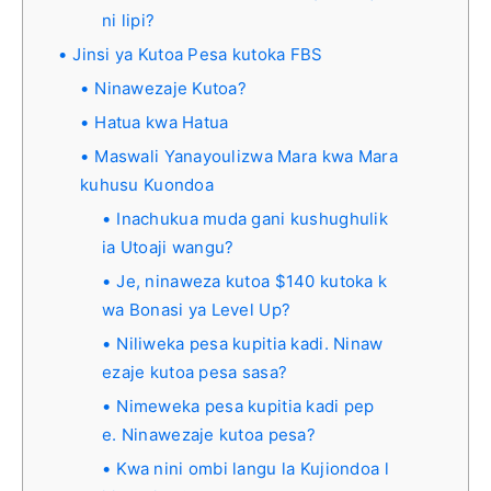
ni lipi?
Jinsi ya Kutoa Pesa kutoka FBS
Ninawezaje Kutoa?
Hatua kwa Hatua
Maswali Yanayoulizwa Mara kwa Mara
kuhusu Kuondoa
Inachukua muda gani kushughulik
ia Utoaji wangu?
Je, ninaweza kutoa $140 kutoka k
wa Bonasi ya Level Up?
Niliweka pesa kupitia kadi. Ninaw
ezaje kutoa pesa sasa?
Nimeweka pesa kupitia kadi pep
e. Ninawezaje kutoa pesa?
Kwa nini ombi langu la Kujiondoa l