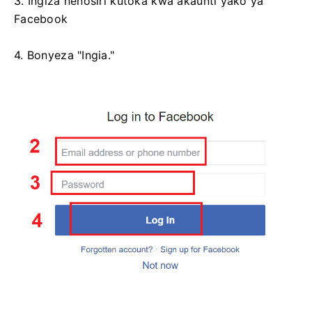
3. Ingiza nenosiri kutoka kwa akaunti yako ya
Facebook
4. Bonyeza "Ingia."