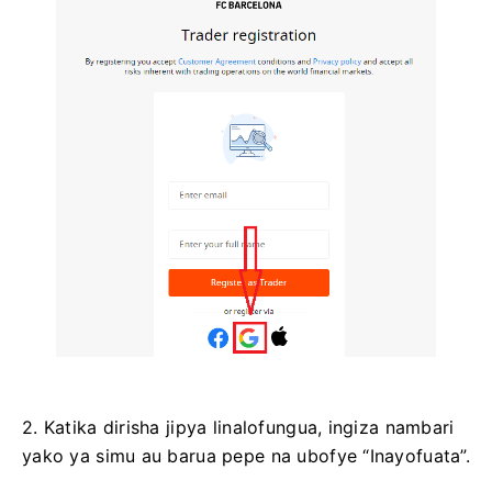
2. Katika dirisha jipya linalofungua, ingiza nambari
yako ya simu au barua pepe na ubofye “Inayofuata”.