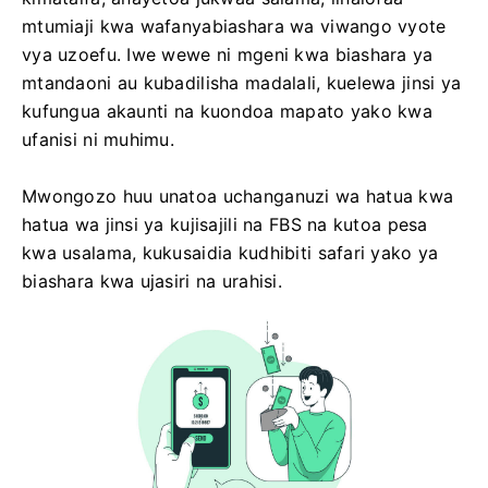
mtumiaji kwa wafanyabiashara wa viwango vyote
vya uzoefu. Iwe wewe ni mgeni kwa biashara ya
mtandaoni au kubadilisha madalali, kuelewa jinsi ya
kufungua akaunti na kuondoa mapato yako kwa
ufanisi ni muhimu.
Mwongozo huu unatoa uchanganuzi wa hatua kwa
hatua wa jinsi ya kujisajili na FBS na kutoa pesa
kwa usalama, kukusaidia kudhibiti safari yako ya
biashara kwa ujasiri na urahisi.