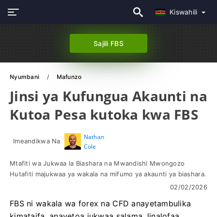
Kiswahili
Sajili FBS
Nyumbani
Mafunzo
Jinsi ya Kufungua Akaunti na
Kutoa Pesa kutoka kwa FBS
Nathan
Imeandikwa Na
Cole
Mtafiti wa Jukwaa la Biashara na Mwandishi Mwongozo
Hutafiti majukwaa ya wakala na mifumo ya akaunti ya biashara.
02/02/2026
FBS ni wakala wa forex na CFD anayetambulika
kimataifa, anayetoa jukwaa salama, linalofaa