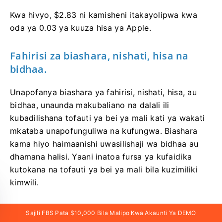
Kwa hivyo, $2.83 ni kamisheni itakayolipwa kwa
oda ya 0.03 ya kuuza hisa ya Apple.
Fahirisi za biashara, nishati, hisa na
bidhaa.
Unapofanya biashara ya fahirisi, nishati, hisa, au
bidhaa, unaunda makubaliano na dalali ili
kubadilishana tofauti ya bei ya mali kati ya wakati
mkataba unapofunguliwa na kufungwa. Biashara
kama hiyo haimaanishi uwasilishaji wa bidhaa au
dhamana halisi. Yaani inatoa fursa ya kufaidika
kutokana na tofauti ya bei ya mali bila kuzimiliki
kimwili.
Wafanyabiashara wanaotarajia ongezeko la bei
Sajili FBS Pata $10,000 Bila Malipo Kwa Akaunti Ya DEMO
hununua mali, huku wale wanaoona mabadiliko ya