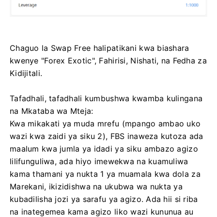
Chaguo la Swap Free halipatikani kwa biashara
kwenye "Forex Exotic", Fahirisi, Nishati, na Fedha za
Kidijitali.
Tafadhali, tafadhali kumbushwa kwamba kulingana
na Mkataba wa Mteja:
Kwa mikakati ya muda mrefu (mpango ambao uko
wazi kwa zaidi ya siku 2), FBS inaweza kutoza ada
maalum kwa jumla ya idadi ya siku ambazo agizo
lilifunguliwa, ada hiyo imewekwa na kuamuliwa
kama thamani ya nukta 1 ya muamala kwa dola za
Marekani, ikizidishwa na ukubwa wa nukta ya
kubadilisha jozi ya sarafu ya agizo. Ada hii si riba
na inategemea kama agizo liko wazi kununua au