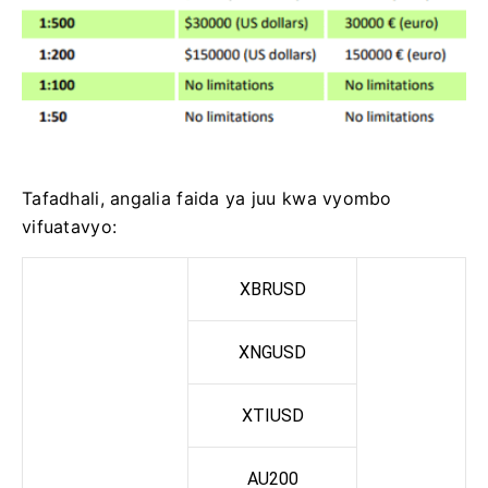
Tafadhali, angalia faida ya juu kwa vyombo
vifuatavyo:
XBRUSD
XNGUSD
XTIUSD
AU200