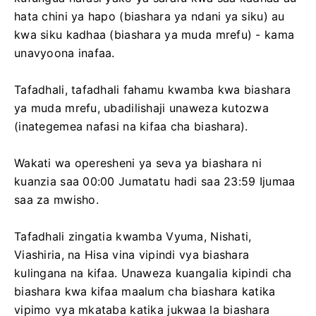
hata chini ya hapo (biashara ya ndani ya siku) au
kwa siku kadhaa (biashara ya muda mrefu) - kama
unavyoona inafaa.
Tafadhali, tafadhali fahamu kwamba kwa biashara
ya muda mrefu, ubadilishaji unaweza kutozwa
(inategemea nafasi na kifaa cha biashara).
Wakati wa operesheni ya seva ya biashara ni
kuanzia saa 00:00 Jumatatu hadi saa 23:59 Ijumaa
saa za mwisho.
Tafadhali zingatia kwamba Vyuma, Nishati,
Viashiria, na Hisa vina vipindi vya biashara
kulingana na kifaa. Unaweza kuangalia kipindi cha
biashara kwa kifaa maalum cha biashara katika
vipimo vya mkataba katika jukwaa la biashara