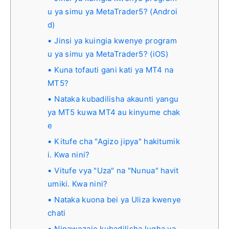
u ya simu ya MetaTrader5? (Androi
d)
Jinsi ya kuingia kwenye program
u ya simu ya MetaTrader5? (iOS)
Kuna tofauti gani kati ya MT4 na
MT5?
Nataka kubadilisha akaunti yangu
ya MT5 kuwa MT4 au kinyume chak
e
Kitufe cha "Agizo jipya" hakitumik
i. Kwa nini?
Vitufe vya "Uza" na "Nunua" havit
umiki. Kwa nini?
Nataka kuona bei ya Uliza kwenye
chati
Ninawezaje kubadilisha lugha ya