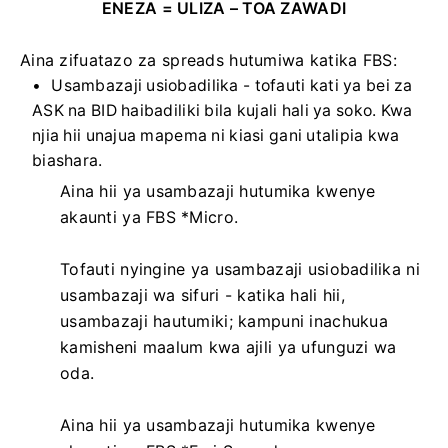
ENEZA = ULIZA – TOA ZAWADI
Aina zifuatazo za spreads hutumiwa katika FBS:
Usambazaji usiobadilika - tofauti kati ya bei za
ASK na BID haibadiliki bila kujali hali ya soko. Kwa
njia hii unajua mapema ni kiasi gani utalipia kwa
biashara.
Aina hii ya usambazaji hutumika kwenye
akaunti ya FBS *Micro.
Tofauti nyingine ya usambazaji usiobadilika ni
usambazaji wa sifuri - katika hali hii,
usambazaji hautumiki; kampuni inachukua
kamisheni maalum kwa ajili ya ufunguzi wa
oda.
Aina hii ya usambazaji hutumika kwenye