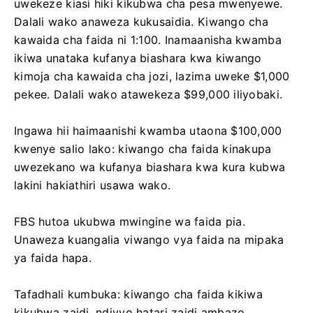
uwekeze kiasi hiki kikubwa cha pesa mwenyewe.
Dalali wako anaweza kukusaidia. Kiwango cha
kawaida cha faida ni 1:100. Inamaanisha kwamba
ikiwa unataka kufanya biashara kwa kiwango
kimoja cha kawaida cha jozi, lazima uweke $1,000
pekee. Dalali wako atawekeza $99,000 iliyobaki.
Ingawa hii haimaanishi kwamba utaona $100,000
kwenye salio lako: kiwango cha faida kinakupa
uwezekano wa kufanya biashara kwa kura kubwa
lakini hakiathiri usawa wako.
FBS hutoa ukubwa mwingine wa faida pia.
Unaweza kuangalia viwango vya faida na mipaka
ya faida hapa.
Tafadhali kumbuka: kiwango cha faida kikiwa
kikubwa zaidi, ndivyo hatari zaidi ambazo