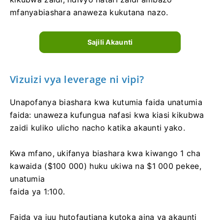
mfanyabiashara anaweza kukutana nazo.
Sajili Akaunti
Vizuizi vya leverage ni vipi?
Unapofanya biashara kwa kutumia faida unatumia
faida: unaweza kufungua nafasi kwa kiasi kikubwa
zaidi kuliko ulicho nacho katika akaunti yako.
Kwa mfano, ukifanya biashara kwa kiwango 1 cha
kawaida ($100 000) huku ukiwa na $1 000 pekee,
unatumia
faida ya 1:100.
Faida ya juu hutofautiana kutoka aina ya akaunti