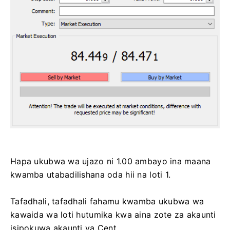
Hapa ukubwa wa ujazo ni 1.00 ambayo ina maana
kwamba utabadilishana oda hii na loti 1.
Tafadhali, tafadhali fahamu kwamba ukubwa wa
kawaida wa loti hutumika kwa aina zote za akaunti
isipokuwa akaunti ya Cent.