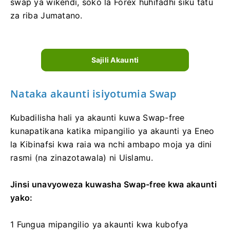
swap ya wikendi, soko la Forex huhifadhi siku tatu
za riba Jumatano.
Sajili Akaunti
Nataka akaunti isiyotumia Swap
Kubadilisha hali ya akaunti kuwa Swap-free
kunapatikana katika mipangilio ya akaunti ya Eneo
la Kibinafsi kwa raia wa nchi ambapo moja ya dini
rasmi (na zinazotawala) ni Uislamu.
Jinsi unavyoweza kuwasha Swap-free kwa akaunti
yako:
1 Fungua mipangilio ya akaunti kwa kubofya