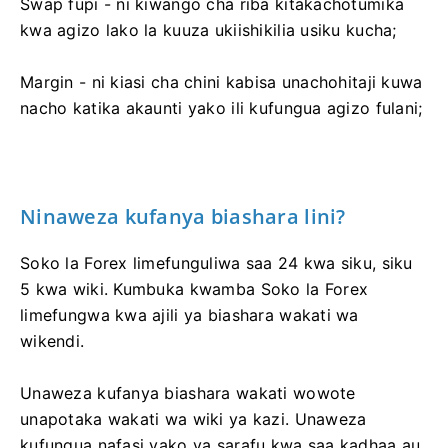
Swap fupi - ni kiwango cha riba kitakachotumika
kwa agizo lako la kuuza ukiishikilia usiku kucha;
Margin - ni kiasi cha chini kabisa unachohitaji kuwa
nacho katika akaunti yako ili kufungua agizo fulani;
Ninaweza kufanya biashara lini?
Soko la Forex limefunguliwa saa 24 kwa siku, siku
5 kwa wiki. Kumbuka kwamba Soko la Forex
limefungwa kwa ajili ya biashara wakati wa
wikendi.
Unaweza kufanya biashara wakati wowote
unapotaka wakati wa wiki ya kazi. Unaweza
kufungua nafasi yako ya sarafu kwa saa kadhaa au