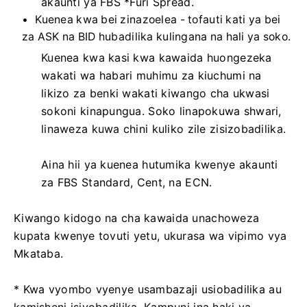
akaunti ya FBS *Furi Spread.
Kuenea kwa bei zinazoelea - tofauti kati ya bei
za ASK na BID hubadilika kulingana na hali ya soko.
Kuenea kwa kasi kwa kawaida huongezeka
wakati wa habari muhimu za kiuchumi na
likizo za benki wakati kiwango cha ukwasi
sokoni kinapungua. Soko linapokuwa shwari,
linaweza kuwa chini kuliko zile zisizobadilika.
Aina hii ya kuenea hutumika kwenye akaunti
za FBS Standard, Cent, na ECN.
Kiwango kidogo na cha kawaida unachoweza
kupata kwenye tovuti yetu, ukurasa wa vipimo vya
Mkataba.
* Kwa vyombo vyenye usambazaji usiobadilika au
kamisheni isiyobadilika, Kampuni ina haki ya