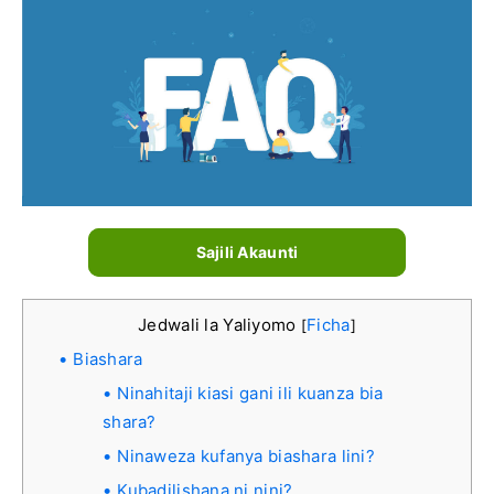
Sajili Akaunti
Jedwali la Yaliyomo
Ficha
[
]
Biashara
Ninahitaji kiasi gani ili kuanza bia
shara?
Ninaweza kufanya biashara lini?
Kubadilishana ni nini?