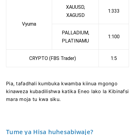
XAUUSD,
1:333
XAGUSD
Vyuma
PALLADIUM,
1:100
PLATINAMU
CRYPTO (FBS Trader)
1:5
Pia, tafadhali kumbuka kwamba kiinua mgongo
kinaweza kubadilishwa katika Eneo lako la Kibinafsi
mara moja tu kwa siku.
Tume ya Hisa huhesabiwaje?