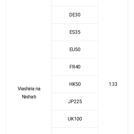
DE30
ES35
EU50
FR40
HK50
1:33
Viashiria na
Nishati
JP225
UK100