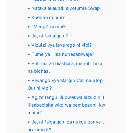
Nataka akaunti isiyotumia Swap
Kuenea ni nini?
"Mengi" ni nini?
Je, ni faida gani?
Vizuizi vya leverage ni vipi?
Tume ya Hisa huhesabiwaje?
Fahirisi za biashara, nishati, hisa
na bidhaa.
Viwango vya Margin Call na Stop
Out ni vipi?
Agizo langu lililowekwa kizuizini l
ilisababisha wito wa pembezoni, kw
a nini?
Je, ni faida gani za nukuu zenye t
arakimu 5?