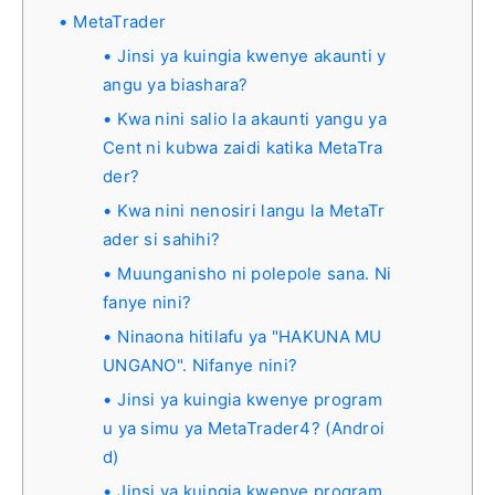
MetaTrader
Jinsi ya kuingia kwenye akaunti y
angu ya biashara?
Kwa nini salio la akaunti yangu ya
Cent ni kubwa zaidi katika MetaTra
der?
Kwa nini nenosiri langu la MetaTr
ader si sahihi?
Muunganisho ni polepole sana. Ni
fanye nini?
Ninaona hitilafu ya "HAKUNA MU
UNGANO". Nifanye nini?
Jinsi ya kuingia kwenye program
u ya simu ya MetaTrader4? (Androi
d)
Jinsi ya kuingia kwenye program