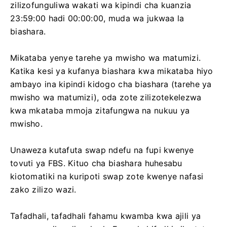
zilizofunguliwa wakati wa kipindi cha kuanzia
23:59:00 hadi 00:00:00, muda wa jukwaa la
biashara.
Mikataba yenye tarehe ya mwisho wa matumizi.
Katika kesi ya kufanya biashara kwa mikataba hiyo
ambayo ina kipindi kidogo cha biashara (tarehe ya
mwisho wa matumizi), oda zote zilizotekelezwa
kwa mkataba mmoja zitafungwa na nukuu ya
mwisho.
Unaweza kutafuta swap ndefu na fupi kwenye
tovuti ya FBS. Kituo cha biashara huhesabu
kiotomatiki na kuripoti swap zote kwenye nafasi
zako zilizo wazi.
Tafadhali, tafadhali fahamu kwamba kwa ajili ya