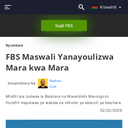
Kiswahili
Sajili FBS
Nyumbani
FBS Maswali Yanayoulizwa
Mara kwa Mara
Nathan
Imeandikwa Na
Cole
Mtafiti wa Jukwaa la Biashara na Mwandishi Mwongozo
Hutafiti majukwaa ya wakala na mifumo ya akaunti ya biashara.
02/02/2026