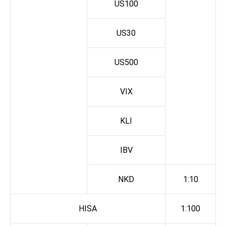
US100
US30
US500
VIX
KLI
IBV
NKD
1:10
HISA
1:100