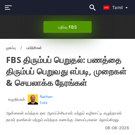
Tamil
பதிவு FBS
முகப்பு
பயிற்சிகள்
FBS திரும்பப் பெறுதல்: பணத்தை
திரும்பப் பெறுவது எப்படி, முறைகள்
& செயலாக்க நேரங்கள்
Nathan
எழுதியவர்
Cole
ஆன்லைன் வர்த்தக தள ஆராய்ச்சியாளர் மற்றும் வழிகாட்டி எழுத்தாளர்
தரகர் தளங்கள் மற்றும் வர்த்தக கணக்கு அமைப்புகளை ஆராய்கிறது.
08-08-2026