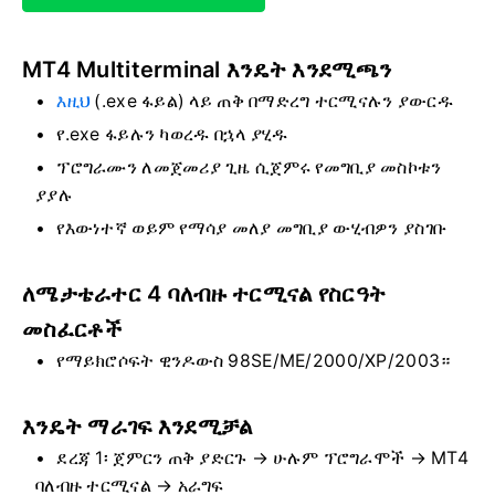
MT4 Multiterminal እንዴት እንደሚጫን
እዚህ
(.exe ፋይል) ላይ
ጠቅ በማድረግ ተርሚናሉን ያውርዱ
የ.exe ፋይሉን ካወረዱ በኋላ ያሂዱ
ፕሮግራሙን ለመጀመሪያ ጊዜ ሲጀምሩ የመግቢያ መስኮቱን
ያያሉ
የእውነተኛ ወይም የማሳያ መለያ መግቢያ ውሂብዎን ያስገቡ
ለሜታቴራተር 4 ባለብዙ ተርሚናል የስርዓት
መስፈርቶች
የማይክሮሶፍት ዊንዶውስ 98SE/ME/2000/XP/2003።
እንዴት ማራገፍ እንደሚቻል
ደረጃ 1፡ ጀምርን ጠቅ ያድርጉ → ሁሉም ፕሮግራሞች → MT4
ባለብዙ ተርሚናል → አራግፍ