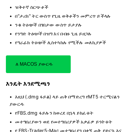
ዝቅተኛ ስርጭቶች
በ"ታሪክ" ትር ውስጥ የጊዜ ወቅቶችን መምረጥ ይችላሉ
ንቁ ትዕዛዞች በገበታው ውስጥ ይታያሉ
የንግድ ትዕዛዞች በዝግ እና በብዙ ጊዜ ይዘጋሉ
የግራፊክ ትዕዛዞች ሊስተካከሉ የሚችሉ መለኪያዎች
ለ MACOS ያውርዱ
እንዴት እንደሚጫን
እዚህ (.dmg ፋይል) ላይ ጠቅ በማድረግ የMT5 ተርሚናልን
ያውርዱ
የFBS.dmg ፋይሉን ከወረደ በኋላ ይክፈቱት
መተግበሪያውን ወደ የመተግበሪያዎች አቃፊዎ ይጎትቱት
የ FBS-Trader5-Mac መተግበሪያን በቀኝ ጠቅ ያድርጉ እና