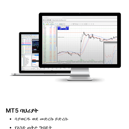
MT5 ባህሪያት
ሳያወርዱ ወደ መድረኩ ይድረሱ
የአንድ ጠቅታ ግብይት