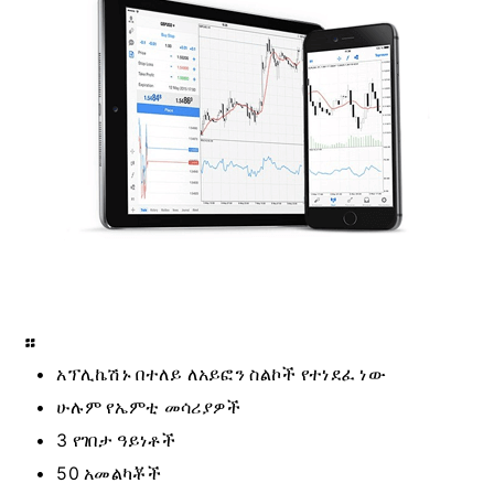
።
አፕሊኬሽኑ በተለይ ለአይፎን ስልኮች የተነደፈ ነው
ሁሉም የኤምቲ መሳሪያዎች
3 የገበታ ዓይነቶች
50 አመልካቾች