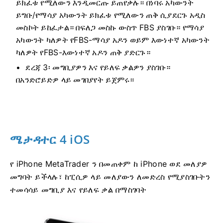
ይክፈቱ የሚለውን እንዲመርጡ ይጠየቃሉ። በነባሩ አካውንት
ይግቡ/የማሳያ አካውንት ይክፈቱ የሚለውን ጠቅ ሲያደርጉ አዲስ
መስኮት ይከፈታል። በፍለጋ መስኩ ውስጥ FBS ያስገቡ። የማሳያ
አካውንት ካለዎት የFBS-ማሳያ አዶን ወይም እውነተኛ አካውንት
ካለዎት የFBS-እውነተኛ አዶን ጠቅ ያድርጉ።
ደረጃ 3፡ መግቢያዎን እና የይለፍ ቃልዎን ያስገቡ።
በአንድሮይድዎ ላይ መገበያየት ይጀምሩ።
ሜታዳተር 4 iOS
የ iPhone MetaTrader ን በመጠቀም ከ iPhone ወደ መለያዎ
መግባት ይችላሉ፣ ከፒሲዎ ላይ መለያውን ለመድረስ የሚያስገቡትን
ተመሳሳይ መግቢያ እና የይለፍ ቃል በማስገባት