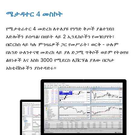
ሜታዳተር 4 መስኮት
የሜታቴራተር 4 መድረክ ለተለያዩ የንግድ ቅጦች ያልተገደበ
እድሎችን ይሰጣል፡ በዘይት ላይ 2 ኢንዴክሶችን የመገበያየት፣
በፎርክስ ላይ ካሉ ምንዛሬዎች ጋር የመሥራት፣ ወርቅ - ሁሉም
በአንድ ሁለንተናዊ መድረክ ላይ ያለ ድጋሚ ጥቅሶች ወይም የትዕዛዝ
ልዩነቶች እና እስከ 3000 የሚደርስ ሊቨርፑል ያለው በርካታ
አክቲቭስቶችን ያስተዳድሩ።