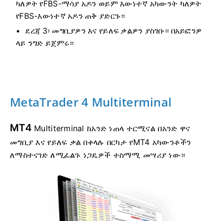
ካለዎት የFBS-ማሳያ አዶን ወይም እውነተኛ አካውንት ካለዎት
የFBS-እውነተኛ አዶን ጠቅ ያድርጉ።
ደረጃ 3፡ መግቢያዎን እና የይለፍ ቃልዎን ያስገቡ። በአይፎንዎ
ላይ ንግድ ይጀምሩ።
MetaTrader 4 Multiterminal
MT4
Multiterminal ከአንድ ነጠላ ተርሚናል በአንድ ዋና
መግቢያ እና የይለፍ ቃል በቀላሉ በርካታ የMT4 አካውንቶችን
ለማስተናገድ ለሚፈልጉ ነጋዴዎች ተስማሚ መሣሪያ ነው።