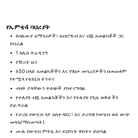
የኤምቲ4 ባህሪያት
ከባለሙያ አማካሪዎች፣ አብሮገነብ እና ብጁ አመልካቾች ጋር
ይሰራል
1 ክሊክ ትሬዲንግ
የዥረት ዜና
ከ50 በላይ አመልካቾችን እና የገበታ መሳሪያዎችን በመጠቀም
የተሟላ የቴክኒክ ትንተና
ብዛት ያላቸውን ትዕዛዞች ያስተናግዳል
የተለያዩ ብጁ አመልካቾችን እና የተለያዩ የጊዜ ወቅቶችን
ይፈጥራል
የታሪክ የውሂብ ጎታ አስተዳደር፣ እና ታሪካዊ የውሂብ ወደ ውጭ
መላክ/ማስመጣት)
ሙሉ የውሂብ ምትኬ እና ደህንነት ዋስትና ይሰጣል