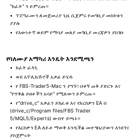
"ክፈት" ን ይምረጡ።
ፕሮግራሙን ለመጀመሪያ ጊዜ ሲጀምሩ የመግቢያ መስኮቱን
ያያሉ
የእውነተኛ ወይም የማሳያ መለያ መግቢያ መረጃዎን ያስገቡ
የባለሙያ አማካሪ እንዴት እንደሚጫን
ክፈት ፈላጊ
ወደ አፕሊኬሽኖች አቃፊ ይሂዱ
የ FBS-Trader5-Mac ን ያግኙ፣ በቀኝ ጠቅ ያድርጉ እና
"የጥቅል ይዘቶችን አሳይ" የሚለውን ይምረጡ።
የ"drive_c" አቃፊን ይክፈቱ እና የእርስዎን EA በ
(drive_c/Program files/FBS Trader
5/MQL5/Experts) ውስጥ ይጫኑ።
የእርስዎን EA ለይቶ ማወቅ እንዲችል መተግበሪያውን እንደገና
ያስጀምሩት