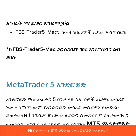
እንዴት ማራገፍ እንደሚቻል
FBS-Trader5-Macን ከመተግበሪያዎች አቃፊ ውስጥ ሰርዝ
*ከ FBS-Trader5-Mac ጋር ሲገበያዩ ገበያ እንደማይገኝ ልብ
ይበሉ
MetaTrader 5 አንድሮይድ
አንድሮይድ ሜታታራተር 5 በጉዞ ላይ ላሉ ሰዎች ጠቃሚ መሳሪያ
ነው - ከማንኛውም የአንድሮይድ መሳሪያ መለያዎን ለመድረስ
ይጠቀሙበት! ከፒሲዎ ሆነው መለያውን ለመድረስ የሚጠቀሙበትን
MT5 የአንድሮይድ
ተመሳሳይ መግቢያ እና የይለፍ ቃል ያስገቡ።
FBS ይመዝገቡ $10,000 በነጻ ወደ DEMO መለያ ያግኙ
ባህሪያት