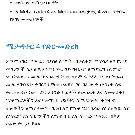
ውስጣዊ የፖስታ ስርዓት
ለ MetaTrader4 እና Metaquotes ቋንቋ 4 አብሮ የተሰሩ
የእገዛ መመሪያዎች
ሜታዳተር 4 የድር-መድረክ
ምንም ነገር ማውረድ ሳያስፈልግዎት፣ በሁለቱም የማሳያ እና የንግድ
መለያዎች ላይ ፈጣን የመስመር ላይ ግብይት ለማድረግ የኤምቲ
ዌብትራደርን ሙሉ ተግባራዊነት መጠቀም ይችላሉ። የዌብትራደር
ሙሉ የግብይት ተግባር ከሜታታራደር ጋር ባለው ተኳሃኝነት ላይ
የተመሠረተ ነው። ይህ ለንግድ ስራዎች ለመክፈት እና ለመዝጋት፣
ማቆሚያዎችን እና የመግቢያ ገደቦችን ለማዘጋጀት፣ ቀጥተኛ
ትዕዛዞችን ለማስቀመጥ፣ ገደብ እና የማቆሚያ ኪሳራ ለማቀናበር እና
ለማረም እና ገበታዎችን ለማቀናበር እና ለማረም የአንድ ጠቅታ
ስራዎችን ያስችላል