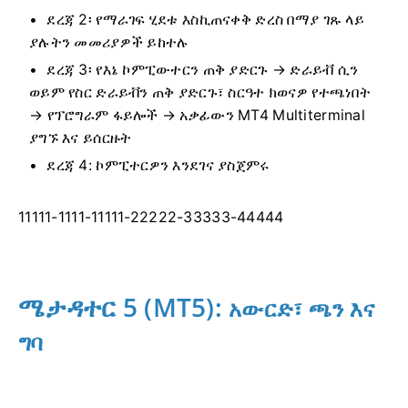
ደረጃ 2፡ የማራገፍ ሂደቱ እስኪጠናቀቅ ድረስ በማያ ገጹ ላይ
ያሉትን መመሪያዎች ይከተሉ
ደረጃ 3፡ የእኔ ኮምፒውተርን ጠቅ ያድርጉ → ድራይቭ ሲን
ወይም የስር ድራይቭን ጠቅ ያድርጉ፣ ስርዓተ ክወናዎ የተጫነበት
→ የፕሮግራም ፋይሎች → አቃፊውን MT4 Multiterminal
ያግኙ እና ይሰርዙት
ደረጃ 4: ኮምፒተርዎን እንደገና ያስጀምሩ
11111-1111-11111-22222-33333-44444
ሜታዳተር 5 (MT5):
አውርድ፣ ጫን እና
ግባ