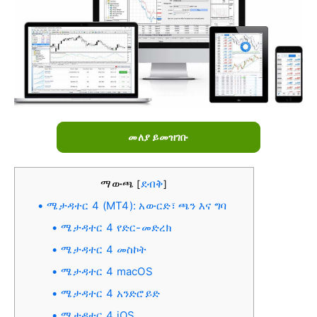
መለያ ይመዝገቡ
ማውጫ
ደብቅ
[
]
ሜታዳተር 4 (MT4): አውርድ፣ ጫን እና ግባ
ሜታዳተር 4 የድር-መድረክ
ሜታዳተር 4 መስኮት
ሜታዳተር 4 macOS
ሜታዳተር 4 አንድሮይድ
ሜታዳተር 4 iOS