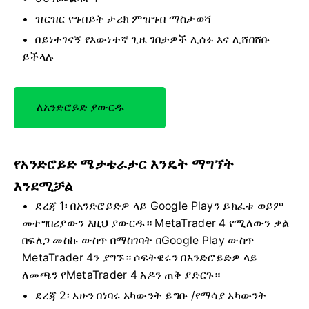
ዝርዝር የግብይት ታሪክ ምዝግብ ማስታወሻ
በይነተገናኝ የእውነተኛ ጊዜ ገበታዎች ሊሰፉ እና ሊሸበሸቡ
ይችላሉ
ለአንድሮይድ ያውርዱ
የአንድሮይድ ሜታቴራታር እንዴት ማግኘት
እንደሚቻል
ደረጃ 1፡ በአንድሮይድዎ ላይ Google Playን ይክፈቱ ወይም
መተግበሪያውን እዚህ ያውርዱ። MetaTrader 4 የሚለውን ቃል
በፍለጋ መስኩ ውስጥ በማስገባት በGoogle Play ውስጥ
MetaTrader 4ን ያግኙ። ሶፍትዌሩን በአንድሮይድዎ ላይ
ለመጫን የMetaTrader 4 አዶን ጠቅ ያድርጉ።
ደረጃ 2፡ አሁን በነባሩ አካውንት ይግቡ /የማሳያ አካውንት