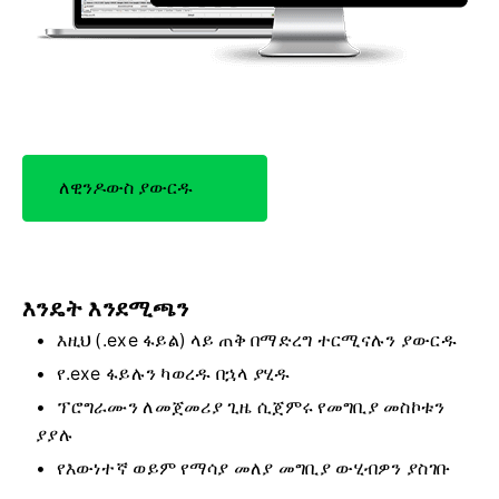
ለዊንዶውስ ያውርዱ
እንዴት እንደሚጫን
እዚህ (.exe ፋይል) ላይ ጠቅ በማድረግ ተርሚናሉን ያውርዱ
የ.exe ፋይሉን ካወረዱ በኋላ ያሂዱ
ፕሮግራሙን ለመጀመሪያ ጊዜ ሲጀምሩ የመግቢያ መስኮቱን
ያያሉ
የእውነተኛ ወይም የማሳያ መለያ መግቢያ ውሂብዎን ያስገቡ