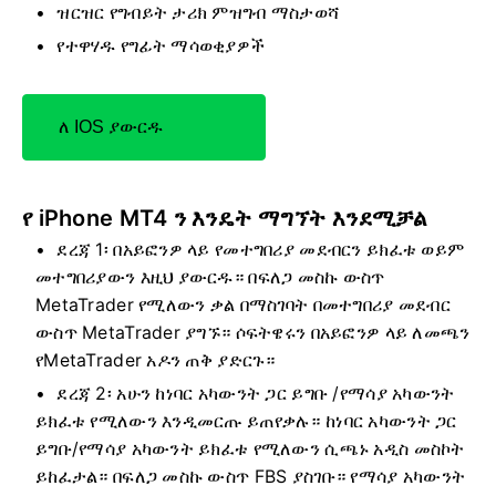
ዝርዝር የግብይት ታሪክ ምዝግብ ማስታወሻ
የተዋሃዱ የግፊት ማሳወቂያዎች
ለ IOS ያውርዱ
የ iPhone MT4 ን እንዴት ማግኘት እንደሚቻል
ደረጃ 1፡ በአይፎንዎ ላይ የመተግበሪያ መደብርን ይክፈቱ ወይም
መተግበሪያውን እዚህ ያውርዱ። በፍለጋ መስኩ ውስጥ
MetaTrader የሚለውን ቃል በማስገባት በመተግበሪያ መደብር
ውስጥ MetaTrader ያግኙ። ሶፍትዌሩን በአይፎንዎ ላይ ለመጫን
የMetaTrader አዶን ጠቅ ያድርጉ።
ደረጃ 2፡ አሁን ከነባር አካውንት ጋር ይግቡ /የማሳያ አካውንት
ይክፈቱ የሚለውን እንዲመርጡ ይጠየቃሉ። ከነባር አካውንት ጋር
ይግቡ/የማሳያ አካውንት ይክፈቱ የሚለውን ሲጫኑ አዲስ መስኮት
ይከፈታል። በፍለጋ መስኩ ውስጥ FBS ያስገቡ። የማሳያ አካውንት