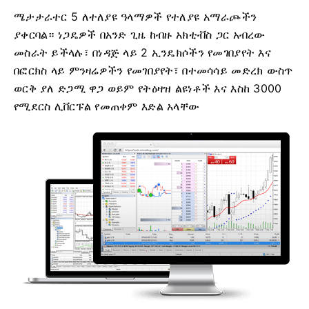
ሜታታራተር 5 ለተለያዩ ዓላማዎች የተለያዩ አማራጮችን
ያቀርባል። ነጋዴዎች በአንድ ጊዜ ከብዙ አክቲቭስ ጋር አብረው
መስራት ይችላሉ፣ በነዳጅ ላይ 2 ኢንዴክሶችን የመገበያየት እና
በፎርክስ ላይ ምንዛሬዎችን የመገበያየት፣ በተመሳሳይ መድረክ ውስጥ
ወርቅ ያለ ድጋሚ ዋጋ ወይም የትዕዛዝ ልዩነቶች እና እስከ 3000
የሚደርስ ሊቨርፑል የመጠቀም እድል አላቸው