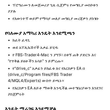
ፕሮግራሙን ለመጀመሪያ ጊዜ ሲጀምሩ የመግቢያ መስኮቱን
ያያሉ
የእውነተኛ ወይም የማሳያ መለያ መግቢያ መረጃዎን ያስገቡ
የባለሙያ አማካሪ እንዴት እንደሚጫን
ክፈት ፈላጊ
ወደ አፕሊኬሽኖች አቃፊ ይሂዱ
የ FBS-Trader4-Mac ን ያግኙ፣ በቀኝ ጠቅ ያድርጉ እና
"የጥቅል ይዘቶችን አሳይ" ን ይምረጡ።
የ"drive_c" አቃፊን ይክፈቱ እና የእርስዎን EA በ
(drive_c/Program files/FBS Trader
4/MQL4/Experts) ውስጥ ይጫኑ።
የእርስዎን EA ለይቶ ማወቅ እንዲችል መተግበሪያውን እንደገና
ያስጀምሩት
እንዴት ማራገፍ እንደሚቻል