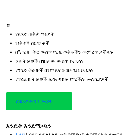
።
የአንድ ጠቅታ ግብይት
ዝቅተኛ ስርጭቶች
በ"ታሪክ" ትር ውስጥ የጊዜ ወቅቶችን መምረጥ ይችላሉ
ንቁ ትዕዛዞች በገበታው ውስጥ ይታያሉ
የንግድ ትዕዛዞች በዝግ እና በብዙ ጊዜ ይዘጋሉ
የግራፊክ ትዕዛዞች ሊስተካከሉ የሚችሉ መለኪያዎች
ለዊንዶውስ ያውርዱ
እንዴት እንደሚጫን
እዚህ
(.exe ፋይል) ላይ
ጠቅ በማድረግ ተርሚናሉን ያውርዱ