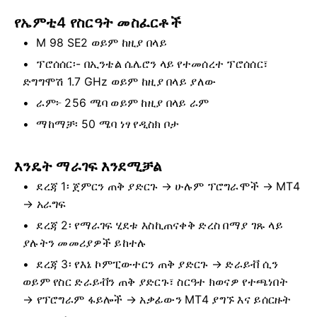
የኤምቲ4 የስርዓት መስፈርቶች
М 98 SE2 ወይም ከዚያ በላይ
ፕሮሰሰር፡- በኢንቴል ሴሌሮን ላይ የተመሰረተ ፕሮሰሰር፣
ድግግሞሽ 1.7 GHz ወይም ከዚያ በላይ ያለው
ራም፦ 256 ሜባ ወይም ከዚያ በላይ ራም
ማከማቻ፡ 50 ሜባ ነፃ የዲስክ ቦታ
እንዴት ማራገፍ እንደሚቻል
ደረጃ 1፡ ጀምርን ጠቅ ያድርጉ → ሁሉም ፕሮግራሞች → MT4
→ አራግፍ
ደረጃ 2፡ የማራገፍ ሂደቱ እስኪጠናቀቅ ድረስ በማያ ገጹ ላይ
ያሉትን መመሪያዎች ይከተሉ
ደረጃ 3፡ የእኔ ኮምፒውተርን ጠቅ ያድርጉ → ድራይቭ ሲን
ወይም የስር ድራይቭን ጠቅ ያድርጉ፣ ስርዓተ ክወናዎ የተጫነበት
→ የፕሮግራም ፋይሎች → አቃፊውን MT4 ያግኙ እና ይሰርዙት