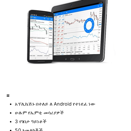
።
አፕሊኬሽኑ በተለይ ለ Android የተነደፈ ነው
ሁሉም የኤምቲ መሳሪያዎች
3 የገበታ ዓይነቶች
50 አመልካቾች