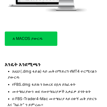
ለ MACOS ያውርዱ
እንዴት እንደሚጫን
እዚህ (.dmg ፋይል) ላይ ጠቅ በማድረግ የMT4 ተርሚናልን
ያውርዱ
የFBS.dmg ፋይሉን ከወረደ በኋላ ይክፈቱት
መተግበሪያውን ወደ የመተግበሪያዎች አቃፊዎ ይጎትቱት
በ FBS-Trader4-Mac መተግበሪያ ላይ በቀኝ ጠቅ ያድርጉ
እና "ክፈት" ን ይምረጡ።