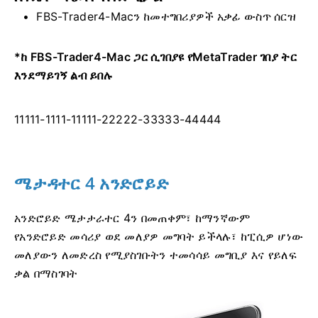
FBS-Trader4-Macን ከመተግበሪያዎች አቃፊ ውስጥ ሰርዝ
*ከ FBS-Trader4-Mac ጋር ሲገበያዩ የMetaTrader ገበያ ትር
እንደማይገኝ ልብ ይበሉ
11111-1111-11111-22222-33333-44444
ሜታዳተር 4 አንድሮይድ
አንድሮይድ ሜታታራተር 4ን በመጠቀም፣ ከማንኛውም
የአንድሮይድ መሳሪያ ወደ መለያዎ መግባት ይችላሉ፣ ከፒሲዎ ሆነው
መለያውን ለመድረስ የሚያስገቡትን ተመሳሳይ መግቢያ እና የይለፍ
ቃል በማስገባት