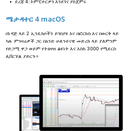
ደረጃ 4: ኮምፒተርዎን እንደገና ያስጀምሩ
ሜታዳተር 4 macOS
በነዳጅ ላይ 2 ኢንዴክሶችን ይገበያዩ እና በፎርክስ እና በወርቅ ላይ
ካሉ ምንዛሬዎች ጋር በአንድ ሁለንተናዊ መድረክ ላይ ያለምንም
የድጋሚ ዋጋ ወይም የትዕዛዝ ልዩነት እና እስከ 3000 የሚደርስ
ሊቨርፑል ያድርጉ።