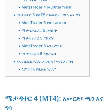
MetaTrader 4 Multiterminal
ሜታዳተር 5 (MT5): አውርድ፣ ጫን እና ግባ
MetaTrader 5 የድር መድረክ
ሜታዳታራደር 5 መስኮት
ሜታቴራደር 5 ማክሮስ
MetaTrader 5 አንድሮይድ
ሜታቴራደር 5 አይኦኤስ
የኤፍቢኤስ ነጋዴ፡ አውርድ፣ ጫን እና ግባ
ለምን የኤፍቢኤስ ነጋዴ?
ሜታዳተር 4 (MT4):
አውርድ፣ ጫን እና
ግባ