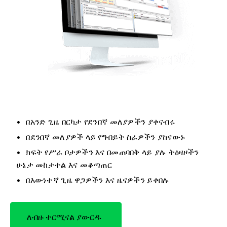
በአንድ ጊዜ በርካታ የደንበኛ መለያዎችን ያቀናብሩ
በደንበኛ መለያዎች ላይ የግብይት ስራዎችን ያከናውኑ
ክፍት የሥራ ቦታዎችን እና በመጠባበቅ ላይ ያሉ ትዕዛዞችን
ሁኔታ መከታተል እና መቆጣጠር
በእውነተኛ ጊዜ ዋጋዎችን እና ዜናዎችን ይቀበሉ
ለብዙ ተርሚናል ያውርዱ