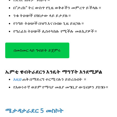
በ"ታሪክ" ትር ውስጥ የጊዜ ወቅቶችን መምረጥ ይችላሉ።
ንቁ ትዕዛዞች በገበታው ላይ ይታያሉ።
የንግድ ትዕዛዞች በዝግ እና በብዙ ጊዜ ይዘጋሉ።
የግራፊክ ትዕዛዞች ሊስተካከሉ የሚችሉ መለኪያዎች።
በመስመር ላይ ግብይት ይጀምሩ
ኤምቲ ዌብትራደርን እንዴት ማግኘት እንደሚቻል
እዚህ
ጠቅ በማድረግ ተርሚናሉን ይድረሱበት
።
የእውነተኛ ወይም የማሳያ መለያ መግቢያ ውሂብዎን ያስገቡ።
ሜታዳታራደር 5 መስኮት