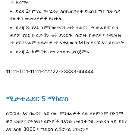
→ አራግፍ
ደረጃ 2፡ የማራገፍ ሂደቱ እስኪጠናቀቅ ድረስ በማያ ገጹ ላይ
ያሉትን መመሪያዎች ይከተሉ
ደረጃ 3፡ የእኔ ኮምፒውተርን ጠቅ ያድርጉ → ድራይቭ ሲን
ወይም የስር ድራይቭን ጠቅ ያድርጉ፣ ስርዓተ ክወናዎ የተጫነበት
→ የፕሮግራም ፋይሎች → አቃፊውን MT5 ያግኙ እና ይሰርዙት
ደረጃ 4: ኮምፒተርዎን እንደገና ያስጀምሩ
11111-1111-11111-22222-33333-44444
ሜታቴራደር 5 ማክሮስ
በፎርክስ እና በወርቅ ላይ ባሉ ምንዛሬዎች ላይ ያለምንም የድጋሚ
ዋጋ ወይም የትዕዛዝ ልዩነቶች በአንድ ሁለንተናዊ መድረክ ላይ ይስሩ
እና እስከ 3000 የሚደርስ ሊቨርፑል ያድርጉ።