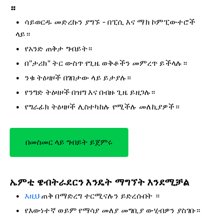
።
ሳይወርዱ መድረኩን ያግኙ - በፒሲ እና ማክ ኮምፒውተሮች
ላይ።
የአንድ ጠቅታ ግብይት።
በ"ታሪክ" ትር ውስጥ የጊዜ ወቅቶችን መምረጥ ይችላሉ።
ንቁ ትዕዛዞች በገበታው ላይ ይታያሉ።
የንግድ ትዕዛዞች በዝግ እና በብዙ ጊዜ ይዘጋሉ።
የግራፊክ ትዕዛዞች ሊስተካከሉ የሚችሉ መለኪያዎች።
በመስመር ላይ ግብይት ይጀምሩ
ኤምቲ ዌብትራደርን እንዴት ማግኘት እንደሚቻል
እዚህ
ጠቅ በማድረግ ተርሚናሉን ይድረሱበት
።
የእውነተኛ ወይም የማሳያ መለያ መግቢያ ውሂብዎን ያስገቡ።