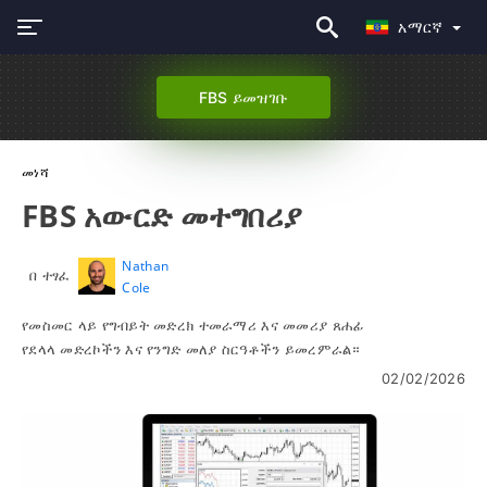
አማርኛ
FBS ይመዝገቡ
መነሻ
FBS አውርድ መተግበሪያ
Nathan
በ ተፃፈ
Cole
የመስመር ላይ የግብይት መድረክ ተመራማሪ እና መመሪያ ጸሐፊ
የደላላ መድረኮችን እና የንግድ መለያ ስርዓቶችን ይመረምራል።
02/02/2026