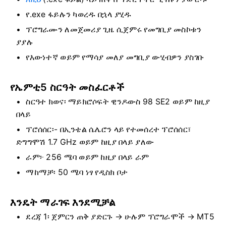
የ.exe ፋይሉን ካወረዱ በኋላ ያሂዱ
ፕሮግራሙን ለመጀመሪያ ጊዜ ሲጀምሩ የመግቢያ መስኮቱን
ያያሉ
የእውነተኛ ወይም የማሳያ መለያ መግቢያ ውሂብዎን ያስገቡ
የኤምቲ5 ስርዓት መስፈርቶች
ስርዓተ ክወና፡ ማይክሮሶፍት ዊንዶውስ 98 SE2 ወይም ከዚያ
በላይ
ፕሮሰሰር፡- በኢንቴል ሴሌሮን ላይ የተመሰረተ ፕሮሰሰር፣
ድግግሞሽ 1.7 GHz ወይም ከዚያ በላይ ያለው
ራም፦ 256 ሜባ ወይም ከዚያ በላይ ራም
ማከማቻ፡ 50 ሜባ ነፃ የዲስክ ቦታ
እንዴት ማራገፍ እንደሚቻል
ደረጃ 1፡ ጀምርን ጠቅ ያድርጉ → ሁሉም ፕሮግራሞች → MT5