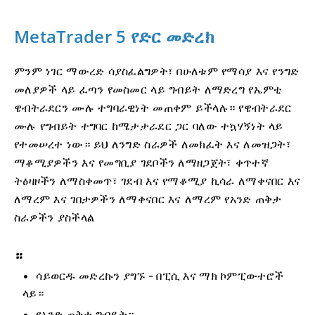
MetaTrader 5 የድር መድረክ
ምንም ነገር ማውረድ ሳያስፈልግዎት፣ በሁለቱም የማሳያ እና የንግድ
መለያዎች ላይ ፈጣን የመስመር ላይ ግብይት ለማድረግ የኤምቲ
ዌብትራደርን ሙሉ ተግባራዊነት መጠቀም ይችላሉ። የዌብትራደር
ሙሉ የግብይት ተግባር ከሜታታራደር ጋር ባለው ተኳሃኝነት ላይ
የተመሠረተ ነው። ይህ ለንግድ ስራዎች ለመክፈት እና ለመዝጋት፣
ማቆሚያዎችን እና የመግቢያ ገደቦችን ለማዘጋጀት፣ ቀጥተኛ
ትዕዛዞችን ለማስቀመጥ፣ ገደብ እና የማቆሚያ ኪሳራ ለማቀናበር እና
ለማረም እና ገበታዎችን ለማቀናበር እና ለማረም የአንድ ጠቅታ
ስራዎችን ያስችላል
።
ሳይወርዱ መድረኩን ያግኙ - በፒሲ እና ማክ ኮምፒውተሮች
ላይ።
የአንድ ጠቅታ ግብይት።