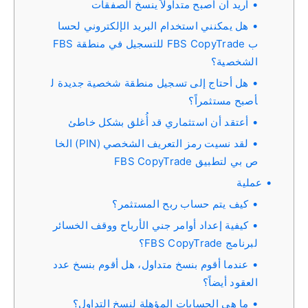
أريد أن أصبح متداولاً ينسخ الصفقات
هل يمكنني استخدام البريد الإلكتروني لحسا
ب FBS CopyTrade للتسجيل في منطقة FBS
الشخصية؟
هل أحتاج إلى تسجيل منطقة شخصية جديدة ل
أصبح مستثمراً؟
أعتقد أن استثماري قد أُغلق بشكل خاطئ
لقد نسيت رمز التعريف الشخصي (PIN) الخا
ص بي لتطبيق FBS CopyTrade
عملية
كيف يتم حساب ربح المستثمر؟
كيفية إعداد أوامر جني الأرباح ووقف الخسائر
لبرنامج FBS CopyTrade؟
عندما أقوم بنسخ متداول، هل أقوم بنسخ عدد
العقود أيضاً؟
ما هي الحسابات المؤهلة لنسخ التداول؟