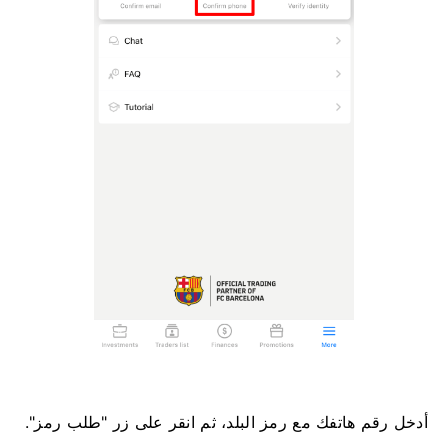
أدخل رقم هاتفك مع رمز البلد، ثم انقر على زر "طلب رمز".