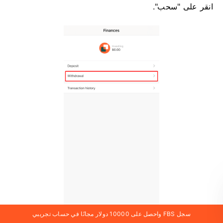
انقر على "سحب".
سجل FBS واحصل على 10000 دولار مجانًا في حساب تجريبي