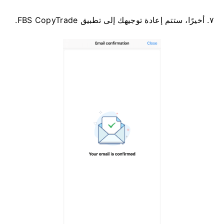
٧. أخيرًا، ستتم إعادة توجيهك إلى تطبيق FBS CopyTrade.