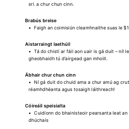
srl. a chur chun cinn.
Brabús breise
Faigh an coimisiún cleamhnaithe suas le $1
Aistarraingt laethúil
Tá do chistí ar fáil aon uair is gá duit – n
gheobhaidh tú d’airgead gan mhoill.
Ábhair chur chun cinn
Ní gá duit do chuid ama a chur amú ag cru
réamhdhéanta agus tosaigh láithreach!
Cóireáil speisialta
Cuidíonn do bhainisteoir pearsanta leat an
dhúchais