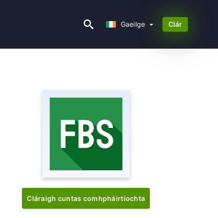
Gaeilge
Gaeilge
Clár
Cláraigh cuntas comhpháirtíochta