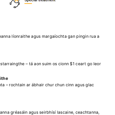
leanna líonraithe agus margaíochta gan pingin rua a
starraingthe – tá aon suim os cionn $1 ceart go leor
ithe
ta – rochtain ar ábhair chur chun cinn agus glac
anna gréasáin agus seirbhísí lascaine, ceachtanna,