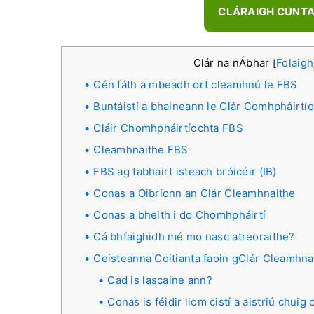
CLÁRAIGH CUNT
Clár na nÁbhar
Folaigh
[
Cén fáth a mbeadh ort cleamhnú le FBS
Buntáistí a bhaineann le Clár Comhpháirt
Cláir Chomhpháirtíochta FBS
Cleamhnaithe FBS
FBS ag tabhairt isteach bróicéir (IB)
Conas a Oibríonn an Clár Cleamhnaithe
Conas a bheith i do Chomhpháirtí
Cá bhfaighidh mé mo nasc atreoraithe?
Ceisteanna Coitianta faoin gClár Cleamhna
Cad is lascaine ann?
Conas is féidir liom cistí a aistriú chuig