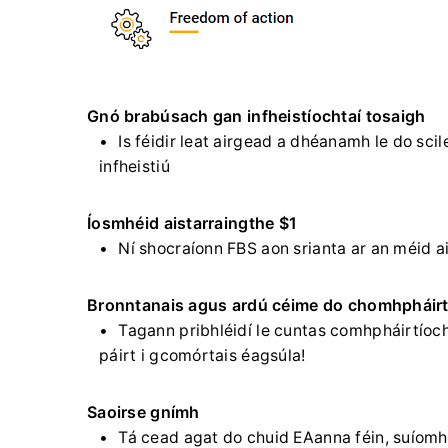
Gnó brabúsach gan infheistíochtaí tosaigh
Is féidir leat airgead a dhéanamh le do sci
infheistiú
Íosmhéid aistarraingthe $1
Ní shocraíonn FBS aon srianta ar an méid ai
Bronntanais agus ardú céime do chomhpháirt
Tagann pribhléidí le cuntas comhpháirtíoch
páirt i gcomórtais éagsúla!
Saoirse gnímh
Tá cead agat do chuid EAanna féin, suíomh