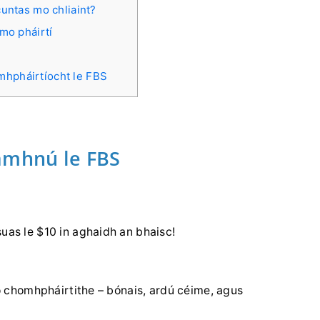
 cuntas mo chliaint?
 mo pháirtí
mhpháirtíocht le FBS
amhnú le FBS
uas le $10 in aghaidh an bhaisc!
 do chomhpháirtithe – bónais, ardú céime, agus