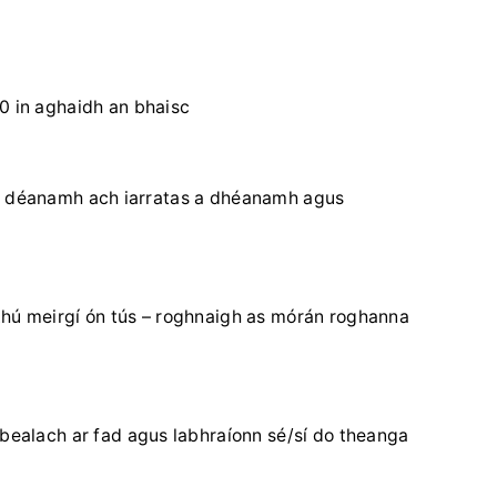
0 in aghaidh an bhaisc
íl le déanamh ach iarratas a dhéanamh agus
thú meirgí ón tús – roghnaigh as mórán roghanna
 bealach ar fad agus labhraíonn sé/sí do theanga