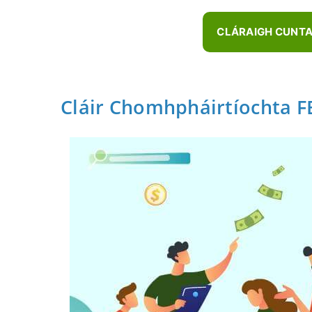
CLÁRAIGH CUNT
Cláir Chomhpháirtíochta F