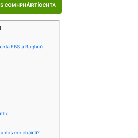
AS COMHPHÁIRTÍOCHTA
]
íochta FBS a Roghnú
ithe
 cuntas mo pháirtí?