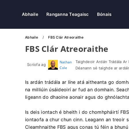
Abhaile
Ranganna Teagaisc
Bónais
Abhaile
FBS Clár Atreoraithe
FBS Clár Atreoraithe
Taighdeoir Ardán Trádála Ar 
Nathan
Scríofa ag
Cole
Déanann sé taighde ar ardáin
Is ardán trádála ar líne atá aitheanta go dom
na milliúin úsáideoirí ar fud an domhain. Seac
ligeann do dhaoine aonair agus do ghnólachtaí 
Is deis iontach é bheith i do chomhpháirtí FBS
iontaofa a chur chun cinn. Leagann an treoir
Cleamhnaithe FBS agus conas tú féin a bhunú 