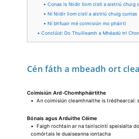
Conas is féidir liom cistí a aistriú chuig
Ní féidir liom cistí a aistriú chuig cuntas
Ní bhfuair mé coimisiún mo pháirtí
Conclúid: Do Thuilleamh a Mhéadú trí Cho
Cén fáth a mbeadh ort cle
Coimisiún Ard-Chomhpháirtithe
An coimisiún cleamhnaithe is trédhearcaí: s
Bónais agus Arduithe Céime
Faigh rochtain ar na tairiscintí speisialta
comórtais le duaiseanna iontacha