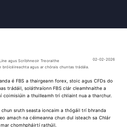
02-02-2026
Líne agus Scríbhneoir Treoraithe
 bróicéireachta agus ar chórais chuntas trádála.
handa é FBS a thairgeann forex, stoic agus CFDs do
has trádáil, soláthraíonn FBS clár cleamhnaithe a
coimisiúin a thuilleamh trí chliaint nua a tharchur.
 chun sruth seasta ioncaim a thógáil trí bhranda
 seo amach na céimeanna chun dul isteach sa Chlár
mar chomhpháirtí rathúil.