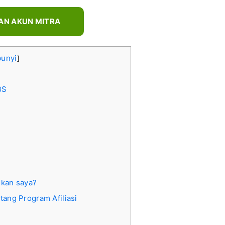
AN AKUN MITRA
unyi
]
BS
ukan saya?
tang Program Afiliasi