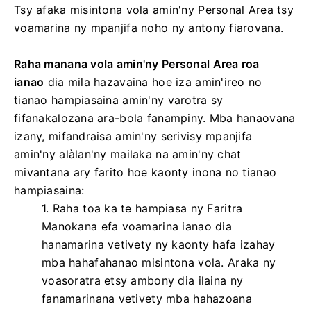
Tsy afaka misintona vola amin'ny Personal Area tsy
voamarina ny mpanjifa noho ny antony fiarovana.
Raha manana vola amin'ny Personal Area roa
ianao
dia mila hazavaina hoe iza amin'ireo no
tianao hampiasaina amin'ny varotra sy
fifanakalozana ara-bola fanampiny. Mba hanaovana
izany, mifandraisa amin'ny serivisy mpanjifa
amin'ny alàlan'ny mailaka na amin'ny chat
mivantana ary farito hoe kaonty inona no tianao
hampiasaina:
1. Raha toa ka te hampiasa ny Faritra
Manokana efa voamarina ianao dia
hanamarina vetivety ny kaonty hafa izahay
mba hahafahanao misintona vola. Araka ny
voasoratra etsy ambony dia ilaina ny
fanamarinana vetivety mba hahazoana