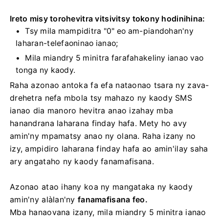
Ireto misy torohevitra vitsivitsy tokony hodinihina:
Tsy mila mampiditra "0" eo am-piandohan'ny
laharan-telefaoninao ianao;
Mila miandry 5 minitra farafahakeliny ianao vao
tonga ny kaody.
Raha azonao antoka fa efa nataonao tsara ny zava-
drehetra nefa mbola tsy mahazo ny kaody SMS
ianao dia manoro hevitra anao izahay mba
hanandrana laharana finday hafa. Mety ho avy
amin'ny mpamatsy anao ny olana. Raha izany no
izy, ampidiro laharana finday hafa ao amin'ilay saha
ary angataho ny kaody fanamafisana.
Azonao atao ihany koa ny mangataka ny kaody
amin'ny alàlan'ny
fanamafisana feo.
Mba hanaovana izany, mila miandry 5 minitra ianao