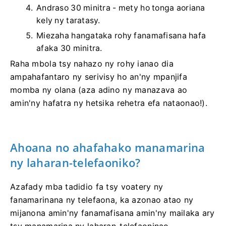
Andraso 30 minitra - mety ho tonga aoriana
kely ny taratasy.
Miezaha hangataka rohy fanamafisana hafa
afaka 30 minitra.
Raha mbola tsy nahazo ny rohy ianao dia
ampahafantaro ny serivisy ho an'ny mpanjifa
momba ny olana (aza adino ny manazava ao
amin'ny hafatra ny hetsika rehetra efa nataonao!).
Ahoana no ahafahako manamarina
ny laharan-telefaoniko?
Azafady mba tadidio fa tsy voatery ny
fanamarinana ny telefaona, ka azonao atao ny
mijanona amin'ny fanamafisana amin'ny mailaka ary
tsy manamarina ny laharan-telefaoninao.