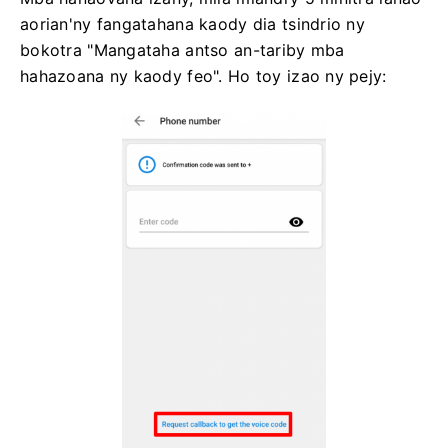
aorian'ny fangatahana kaody dia tsindrio ny
bokotra "Mangataha antso an-tariby mba
hahazoana ny kaody feo". Ho toy izao ny pejy: