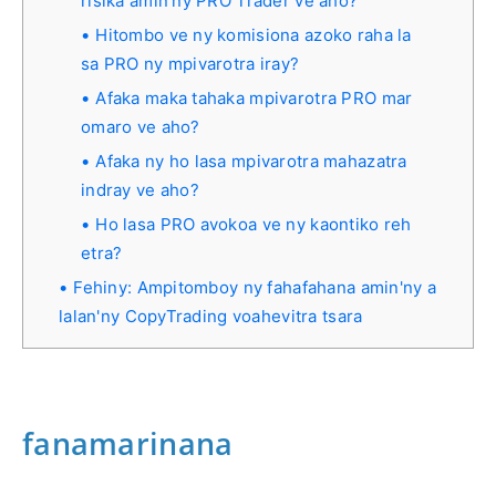
risika amin'ny PRO Trader ve aho?
Hitombo ve ny komisiona azoko raha la
sa PRO ny mpivarotra iray?
Afaka maka tahaka mpivarotra PRO mar
omaro ve aho?
Afaka ny ho lasa mpivarotra mahazatra
indray ve aho?
Ho lasa PRO avokoa ve ny kaontiko reh
etra?
Fehiny: Ampitomboy ny fahafahana amin'ny a
lalan'ny CopyTrading voahevitra tsara
fanamarinana