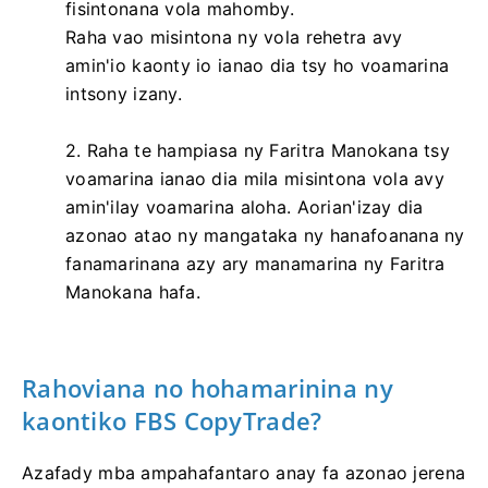
fisintonana vola mahomby.
Raha vao misintona ny vola rehetra avy
amin'io kaonty io ianao dia tsy ho voamarina
intsony izany.
2. Raha te hampiasa ny Faritra Manokana tsy
voamarina ianao dia mila misintona vola avy
amin'ilay voamarina aloha. Aorian'izay dia
azonao atao ny mangataka ny hanafoanana ny
fanamarinana azy ary manamarina ny Faritra
Manokana hafa.
Rahoviana no hohamarinina ny
kaontiko FBS CopyTrade?
Azafady mba ampahafantaro anay fa azonao jerena