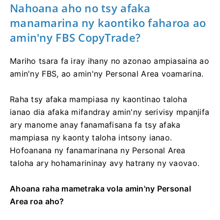
Nahoana aho no tsy afaka
manamarina ny kaontiko faharoa ao
amin'ny FBS CopyTrade?
Mariho tsara fa iray ihany no azonao ampiasaina ao
amin'ny FBS, ao amin'ny Personal Area voamarina.
Raha tsy afaka mampiasa ny kaontinao taloha
ianao dia afaka mifandray amin'ny serivisy mpanjifa
ary manome anay fanamafisana fa tsy afaka
mampiasa ny kaonty taloha intsony ianao.
Hofoanana ny fanamarinana ny Personal Area
taloha ary hohamarininay avy hatrany ny vaovao.
Ahoana raha mametraka vola amin'ny Personal
Area roa aho?