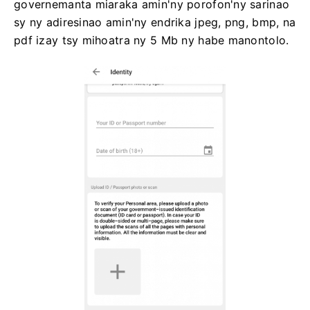
governemanta miaraka amin'ny porofon'ny sarinao
sy ny adiresinao amin'ny endrika jpeg, png, bmp, na
pdf izay tsy mihoatra ny 5 Mb ny habe manontolo.