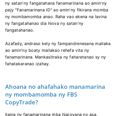
ny satan'ny fangatahana fanamarinana ao amin'ny
pejy "Fanamarinana ID" ao amin'ny fikirana momba
ny mombamomba anao. Raha vao ekena na lavina
ny fangatahanao dia hiova ny satan'ny
fangatahanao.
Azafady, andraso kely ny fampandrenesana mailaka
ao amin'ny boaty mailakao rehefa vita ny
fanamarinana. Mankasitraka ny faharetanao sy ny
fahatakaranao izahay.
Ahoana no ahafahako manamarina
ny mombamomba ny FBS
CopyTrade?
Ilaina ny fanamarinana mba hiarovana ny asa,