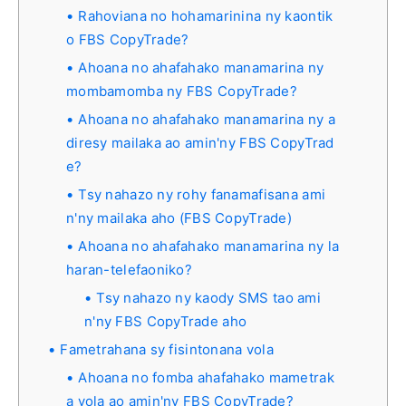
Rahoviana no hohamarinina ny kaontik
o FBS CopyTrade?
Ahoana no ahafahako manamarina ny
mombamomba ny FBS CopyTrade?
Ahoana no ahafahako manamarina ny a
diresy mailaka ao amin'ny FBS CopyTrad
e?
Tsy nahazo ny rohy fanamafisana ami
n'ny mailaka aho (FBS CopyTrade)
Ahoana no ahafahako manamarina ny la
haran-telefaoniko?
Tsy nahazo ny kaody SMS tao ami
n'ny FBS CopyTrade aho
Fametrahana sy fisintonana vola
Ahoana no fomba ahafahako mametrak
a vola ao amin'ny FBS CopyTrade?