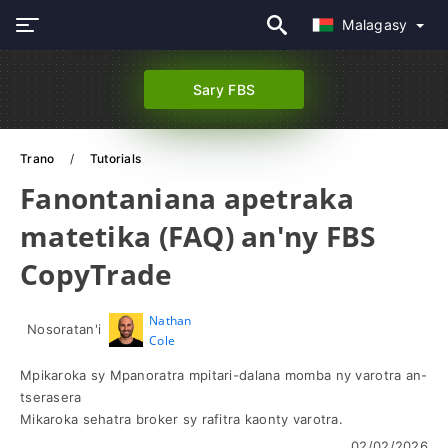
Malagasy
Sary FBS
Trano
Tutorials
Fanontaniana apetraka
matetika (FAQ) an'ny FBS
CopyTrade
Nathan
Nosoratan'i
Cole
Mpikaroka sy Mpanoratra mpitari-dalana momba ny varotra an-
tserasera
Mikaroka sehatra broker sy rafitra kaonty varotra.
02/02/2026