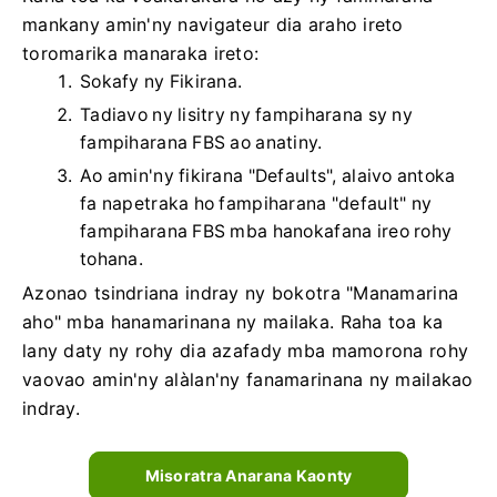
mankany amin'ny navigateur dia araho ireto
toromarika manaraka ireto:
Sokafy ny Fikirana.
Tadiavo ny lisitry ny fampiharana sy ny
fampiharana FBS ao anatiny.
Ao amin'ny fikirana "Defaults", alaivo antoka
fa napetraka ho fampiharana "default" ny
fampiharana FBS mba hanokafana ireo rohy
tohana.
Azonao tsindriana indray ny bokotra "Manamarina
aho" mba hanamarinana ny mailaka. Raha toa ka
lany daty ny rohy dia azafady mba mamorona rohy
vaovao amin'ny alàlan'ny fanamarinana ny mailakao
indray.
Misoratra Anarana Kaonty