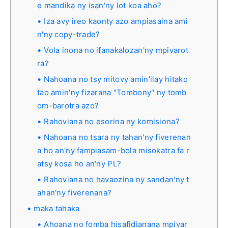
e mandika ny isan'ny lot koa aho?
Iza avy ireo kaonty azo ampiasaina ami
n'ny copy-trade?
Vola inona no ifanakalozan'ny mpivarot
ra?
Nahoana no tsy mitovy amin'ilay hitako
tao amin'ny fizarana "Tombony" ny tomb
om-barotra azo?
Rahoviana no esorina ny komisiona?
Nahoana no tsara ny tahan'ny fiverenan
a ho an'ny fampiasam-bola misokatra fa r
atsy kosa ho an'ny PL?
Rahoviana no havaozina ny sandan'ny t
ahan'ny fiverenana?
maka tahaka
Ahoana no fomba hisafidianana mpivar