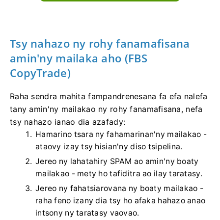
Tsy nahazo ny rohy fanamafisana
amin'ny mailaka aho (FBS
CopyTrade)
Raha sendra mahita fampandrenesana fa efa nalefa
tany amin'ny mailakao ny rohy fanamafisana, nefa
tsy nahazo ianao dia azafady:
Hamarino tsara ny fahamarinan'ny mailakao -
ataovy izay tsy hisian'ny diso tsipelina.
Jereo ny lahatahiry SPAM ao amin'ny boaty
mailakao - mety ho tafiditra ao ilay taratasy.
Jereo ny fahatsiarovana ny boaty mailakao -
raha feno izany dia tsy ho afaka hahazo anao
intsony ny taratasy vaovao.