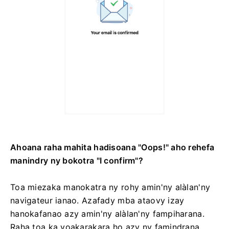
Ahoana raha mahita hadisoana "Oops!" aho rehefa
manindry ny bokotra "I confirm"?
Toa miezaka manokatra ny rohy amin'ny alàlan'ny
navigateur ianao. Azafady mba ataovy izay
hanokafanao azy amin'ny alàlan'ny fampiharana.
Raha toa ka voakarakara ho azy ny famindrana