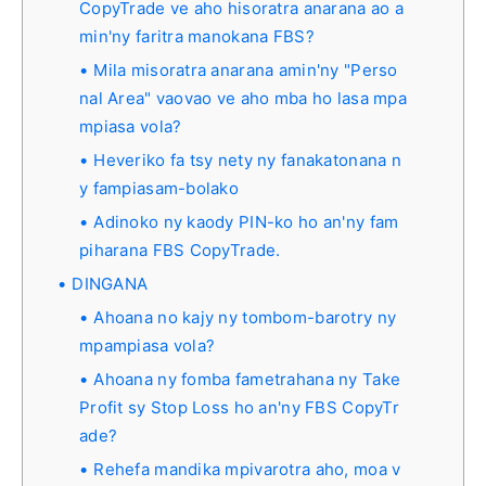
CopyTrade ve aho hisoratra anarana ao a
min'ny faritra manokana FBS?
Mila misoratra anarana amin'ny "Perso
nal Area" vaovao ve aho mba ho lasa mpa
mpiasa vola?
Heveriko fa tsy nety ny fanakatonana n
y fampiasam-bolako
Adinoko ny kaody PIN-ko ho an'ny fam
piharana FBS CopyTrade.
DINGANA
Ahoana no kajy ny tombom-barotry ny
mpampiasa vola?
Ahoana ny fomba fametrahana ny Take
Profit sy Stop Loss ho an'ny FBS CopyTr
ade?
Rehefa mandika mpivarotra aho, moa v