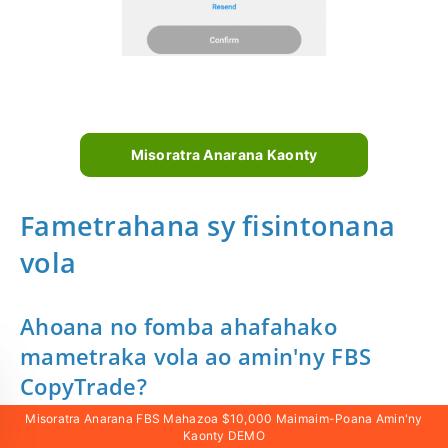
Misoratra Anarana Kaonty
Fametrahana sy fisintonana
vola
Ahoana no fomba ahafahako
mametraka vola ao amin'ny FBS
CopyTrade?
Misoratra Anarana FBS Mahazoa $10,000 Maimaim-Poana Amin'ny
Afaka mametraka vola ao amin'ny kaontinao FBS
Kaonty DEMO