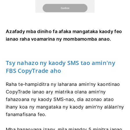
Azafady mba diniho fa afaka mangataka kaody feo
ianao raha voamarina ny mombamomba anao.
Tsy nahazo ny kaody SMS tao amin'ny
FBS CopyTrade aho
Raha te-hampiditra ny laharana amin'ny kaontinao
CopyTrade ianao ary miatrika olana amin'ny
fahazoana ny kaody SMS-nao, dia azonao atao
ihany koa ny mangataka ny kaody amin'ny alàlan'ny
fanamafisana feo.
Mba hanaovana izany, mila miandry 5 minitra ianao