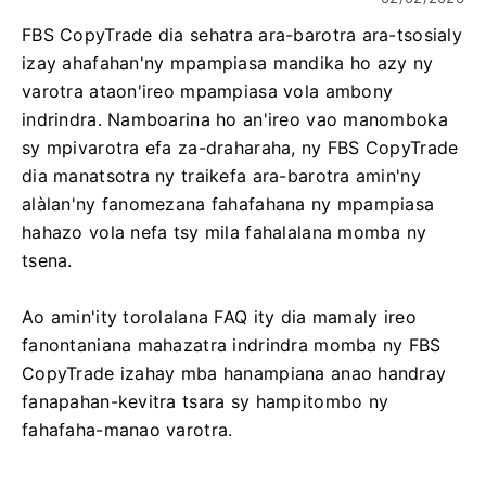
FBS CopyTrade dia sehatra ara-barotra ara-tsosialy
izay ahafahan'ny mpampiasa mandika ho azy ny
varotra ataon'ireo mpampiasa vola ambony
indrindra. Namboarina ho an'ireo vao manomboka
sy mpivarotra efa za-draharaha, ny FBS CopyTrade
dia manatsotra ny traikefa ara-barotra amin'ny
alàlan'ny fanomezana fahafahana ny mpampiasa
hahazo vola nefa tsy mila fahalalana momba ny
tsena.
Ao amin'ity torolalana FAQ ity dia mamaly ireo
fanontaniana mahazatra indrindra momba ny FBS
CopyTrade izahay mba hanampiana anao handray
fanapahan-kevitra tsara sy hampitombo ny
fahafaha-manao varotra.