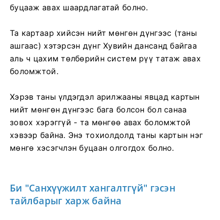
буцааж авах шаардлагатай болно.
Та картаар хийсэн нийт мөнгөн дүнгээс (таны
ашгаас) хэтэрсэн дүнг Хувийн дансанд байгаа
аль ч цахим төлбөрийн систем рүү татаж авах
боломжтой.
Хэрэв таны үлдэгдэл арилжааны явцад картын
нийт мөнгөн дүнгээс бага болсон бол санаа
зовох хэрэггүй - та мөнгөө авах боломжтой
хэвээр байна. Энэ тохиолдолд таны картын нэг
мөнгө хэсэгчлэн буцаан олгогдох болно.
Би "Санхүүжилт хангалтгүй" гэсэн
тайлбарыг харж байна