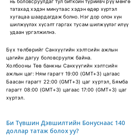
нь боловсруулдаг тул биткойн түрийвч рүү мөнгө
татахад хэдэн минутаас хэдэн өдөр хүртэл
хугацаа шаардагдаж болно. Нэг дор олон хүн
шилжүүлэх хүсэлт гаргах тусам шилжүүлэг илүү
удаан үргэлжилнэ.
Бүх төлбөрийг Санхүүгийн хэлтсийн ажлын
цагийн дагуу боловсруулж байна.
Холбооны Төв банкны Санхүүгийн хэлтсийн
ажлын цаг: Ням гарагт 19:00 (GMT+3) цагаас
Баасан гарагт 22:00 (GMT+3) цаг хүртэл, Бямба
гарагт 08:00 (GMT+3) цагаас 17:00 (GMT+3) цаг
хүртэл.
Би Түвшин Дэвшилтийн Бонуснаас 140
доллар татаж болох уу?