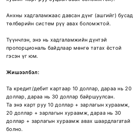
Анхны хадгаламжаас давсан дүнг (ашгийг) бусад
төлбөрийн систем рүү авах боломжтой.
Түүнчлэн, энэ нь хадгаламжийн дүнтэй
пропорциональ байдлаар мөнгө татах ёстой
гэсэн үг юм.
Жишээлбэл:
Та кредит/дебит картаар 10 доллар, дараа нь 20
доллар, дараа нь 30 доллар байршуулсан.
Та энэ карт руу 10 доллар + зарлагын хураамж,
20 доллар + зарлагын хураамж, дараа нь 30
доллар + зарлагын хураамж авах шаардлагатай
болно.