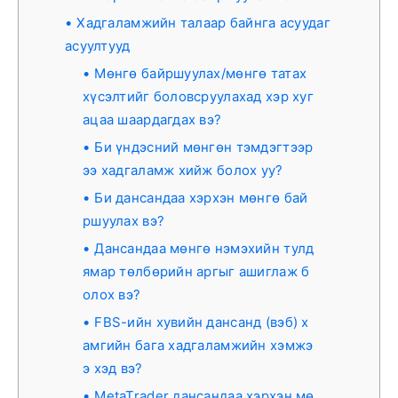
Хадгаламжийн талаар байнга асуудаг
асуултууд
Мөнгө байршуулах/мөнгө татах
хүсэлтийг боловсруулахад хэр хуг
ацаа шаардагдах вэ?
Би үндэсний мөнгөн тэмдэгтээр
ээ хадгаламж хийж болох уу?
Би дансандаа хэрхэн мөнгө бай
ршуулах вэ?
Дансандаа мөнгө нэмэхийн тулд
ямар төлбөрийн аргыг ашиглаж б
олох вэ?
FBS-ийн хувийн дансанд (вэб) х
амгийн бага хадгаламжийн хэмжэ
э хэд вэ?
MetaTrader дансандаа хэрхэн мө