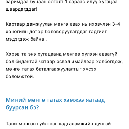
заримдаа буцаан олголт 1 сараас илүү хугацаа
шаардагддаг!
Картаар дамжуулан мөнгө авах нь ихэвчлэн 3-4
хоногийн дотор боловсруулагддаг гэдгийг
мэдэгдэж байна
.
Хэрэв та энэ хугацаанд мөнгөө хүлээн аваагүй
бол бидэнтэй чатаар эсвэл имэйлээр холбогдож,
мөнгө татах баталгаажуулалтыг хүсэх
боломжтой.
Миний мөнгө татах хэмжээ яагаад
буурсан бэ?
Таны мөнгөн гүйлгээг хадгаламжийн дүнтэй