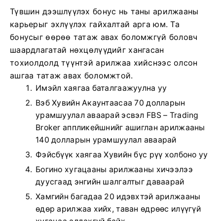
Түвшин дээшлүүлэх бонус нь таны арилжааны
карьерыг эхлүүлэх гайхалтай арга юм. Та
бонусыг өөрөө татаж авах боломжгүй боловч
шаардлагатай нөхцөлүүдийг хангасан
тохиолдолд түүнтэй арилжаа хийснээс олсон
ашгаа татаж авах боломжтой.
Имэйл хаягаа баталгаажуулна уу
Вэб Хувийн Акаунтаасаа 70 долларын
урамшуулал аваарай эсвэл FBS – Trading
Broker аппликейшнийг ашиглан арилжааны
140 долларын урамшуулал аваарай
Фэйсбүүк хаягаа Хувийн бүс рүү холбоно уу
Богино хугацааны арилжааны хичээлээ
дуусгаад энгийн шалгалтыг даваарай
Хамгийн багадаа 20 идэвхтэй арилжааны
өдөр арилжаа хийх, таван өдрөөс илүүгүй