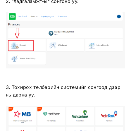
2. "Хадгаламж"-ыг сонгоно уу.
3. Тохирох төлбөрийн системийг сонгоод дээр
нь дарна уу.