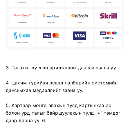
3. Татахыг хүссэн арилжааны дансаа заана уу.
4. Цахим түрийвч эсвэл төлбөрийн системийн
дансныхаа мэдээллийг заана уу.
5. Картаар мөнгө авахын тулд картынхаа ар
болон урд талыг байршуулахын тулд "+" тэмдэг
дээр дарна уу. 6.