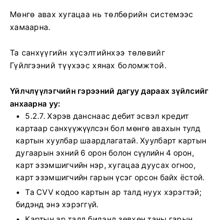
Мөнгө авах хугацаа нь төлбөрийн системээс
хамаарна.
Та санхүүгийн хүсэлтийнхээ төлөвийг
Гүйлгээний түүхээс хянах боломжтой.
Үйлчлүүлэгчийн гэрээний дагуу дараах зүйлсийг
анхаарна уу:
5.2.7. Хэрэв данснаас дебит эсвэл кредит
картаар санхүүжүүлсэн бол мөнгө авахын тулд
картын хуулбар шаардлагатай. Хуулбарт картын
дугаарын эхний 6 орон болон сүүлийн 4 орон,
карт эзэмшигчийн нэр, хугацаа дуусах огноо,
карт эзэмшигчийн гарын үсэг орсон байх ёстой.
Та CVV кодоо картын ар талд нуух хэрэгтэй;
бидэнд энэ хэрэггүй.
Картын ар талд бидэнд зөвхөн таны гарын