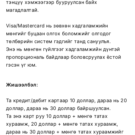
тэнцүү хэмжээгээр бууруулсан байх
магадлалтай.
Visa/Mastercard нь зөвхөн хадгаламжийн
мөнгийг буцаан олгох боломжийг олгодог
төлбөрийн систем гэдгийг танд сануулъя.
Энэ нь мөнгөн гүйлгээг хадгаламжийн дүнтэй
пропорциональ байдлаар боловсруулах ёстой
гэсэн үг юм.
Жишээлбэл:
Та кредит/дебит картаар 10 доллар, дараа нь 20
доллар, дараа нь 30 доллар байршуулсан.
Та энэ карт руу 10 доллар + мөнгө татах
хураамж, 20 доллар + мөнгө татах хураамж,
дараа нь 30 доллар + мөнгө татах хураамжийг