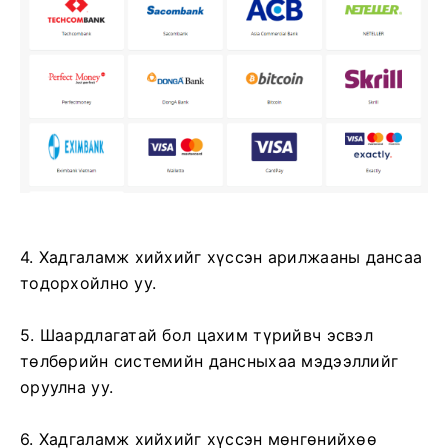
4. Хадгаламж хийхийг хүссэн арилжааны дансаа
тодорхойлно уу.
5. Шаардлагатай бол цахим түрийвч эсвэл
төлбөрийн системийн дансныхаа мэдээллийг
оруулна уу.
6. Хадгаламж хийхийг хүссэн мөнгөнийхөө