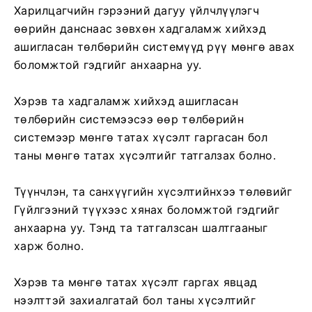
Харилцагчийн гэрээний дагуу үйлчлүүлэгч
өөрийн данснаас зөвхөн хадгаламж хийхэд
ашигласан төлбөрийн системүүд рүү мөнгө авах
боломжтой гэдгийг анхаарна уу.
Хэрэв та хадгаламж хийхэд ашигласан
төлбөрийн системээсээ өөр төлбөрийн
системээр мөнгө татах хүсэлт гаргасан бол
таны мөнгө татах хүсэлтийг татгалзах болно.
Түүнчлэн, та санхүүгийн хүсэлтийнхээ төлөвийг
Гүйлгээний түүхээс хянах боломжтой гэдгийг
анхаарна уу. Тэнд та татгалзсан шалтгааныг
харж болно.
Хэрэв та мөнгө татах хүсэлт гаргах явцад
нээлттэй захиалгатай бол таны хүсэлтийг