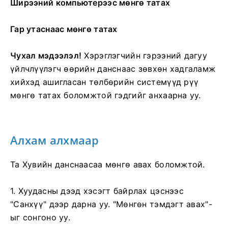
Ширээний компьютерээс мөнгө татах
Гар утаснаас мөнгө татах
Чухал мэдээлэл!
Хэрэглэгчийн гэрээний дагуу
үйлчлүүлэгч өөрийн данснаас зөвхөн хадгаламж
хийхэд ашигласан төлбөрийн системүүд рүү
мөнгө татах боломжтой гэдгийг анхаарна уу.
Алхам алхмаар
Та Хувийн данснаасаа мөнгө авах боломжтой.
1. Хуудасны дээд хэсэгт байрлах цэснээс
"Санхүү" дээр дарна уу. "Мөнгөн тэмдэгт авах"-
ыг сонгоно уу.