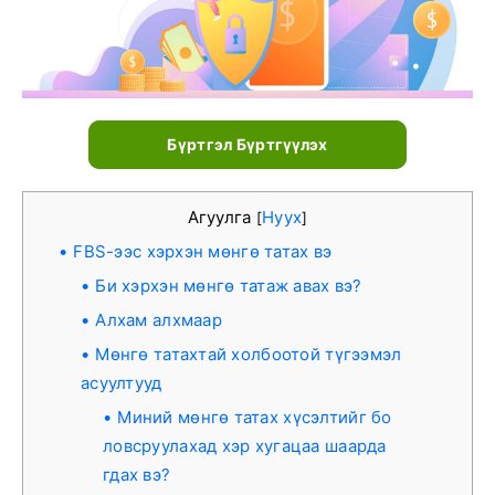
Бүртгэл Бүртгүүлэх
Агуулга
Нуух
[
]
FBS-ээс хэрхэн мөнгө татах вэ
Би хэрхэн мөнгө татаж авах вэ?
Алхам алхмаар
Мөнгө татахтай холбоотой түгээмэл
асуултууд
Миний мөнгө татах хүсэлтийг бо
ловсруулахад хэр хугацаа шаарда
гдах вэ?