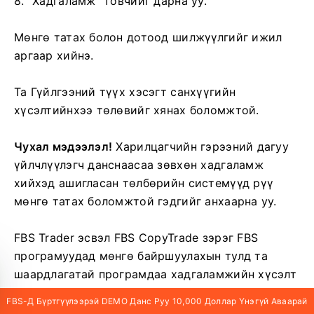
8. "Хадгаламж" товчийг дарна уу.
Мөнгө татах болон дотоод шилжүүлгийг ижил
аргаар хийнэ.
Та Гүйлгээний түүх хэсэгт санхүүгийн
хүсэлтийнхээ төлөвийг хянах боломжтой.
Чухал мэдээлэл!
Харилцагчийн гэрээний дагуу
үйлчлүүлэгч данснаасаа зөвхөн хадгаламж
хийхэд ашигласан төлбөрийн системүүд рүү
мөнгө татах боломжтой гэдгийг анхаарна уу.
FBS Trader эсвэл FBS CopyTrade зэрэг FBS
програмуудад мөнгө байршуулахын тулд та
шаардлагатай програмдаа хадгаламжийн хүсэлт
гаргах шаардлагатайг мэдэгдэж байна. Таны
FBS-Д Бүртгүүлээрэй DEMO Данс Руу 10,000 Доллар Үнэгүй Аваарай
MetaTrader данс болон FBS CopyTrade / FBS