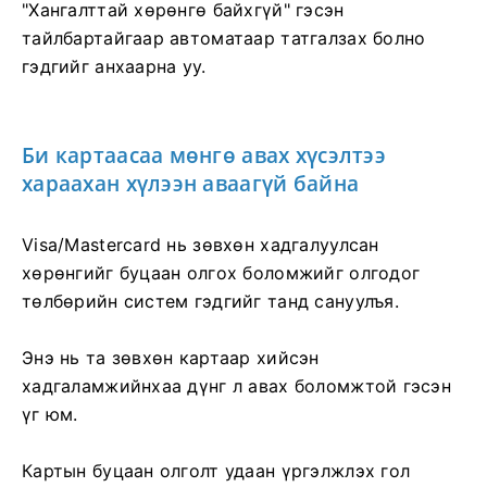
"Хангалттай хөрөнгө байхгүй" гэсэн
тайлбартайгаар автоматаар татгалзах болно
гэдгийг анхаарна уу.
Би картаасаа мөнгө авах хүсэлтээ
хараахан хүлээн аваагүй байна
Visa/Mastercard нь зөвхөн хадгалуулсан
хөрөнгийг буцаан олгох боломжийг олгодог
төлбөрийн систем гэдгийг танд сануулъя.
Энэ нь та зөвхөн картаар хийсэн
хадгаламжийнхаа дүнг л авах боломжтой гэсэн
үг юм.
Картын буцаан олголт удаан үргэлжлэх гол