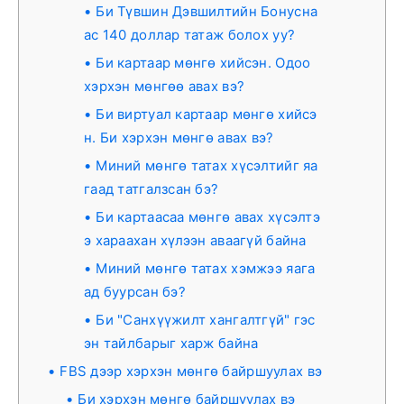
Би Түвшин Дэвшилтийн Бонусна
ас 140 доллар татаж болох уу?
Би картаар мөнгө хийсэн. Одоо
хэрхэн мөнгөө авах вэ?
Би виртуал картаар мөнгө хийсэ
н. Би хэрхэн мөнгө авах вэ?
Миний мөнгө татах хүсэлтийг яа
гаад татгалзсан бэ?
Би картаасаа мөнгө авах хүсэлтэ
э хараахан хүлээн аваагүй байна
Миний мөнгө татах хэмжээ яага
ад буурсан бэ?
Би "Санхүүжилт хангалтгүй" гэс
эн тайлбарыг харж байна
FBS дээр хэрхэн мөнгө байршуулах вэ
Би хэрхэн мөнгө байршуулах вэ