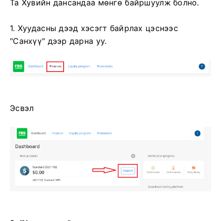
Та Хувийн дансандаа мөнгө байршуулж болно.
1. Хуудасны дээд хэсэгт байрлах цэснээс
"Санхүү" дээр дарна уу.
Эсвэл