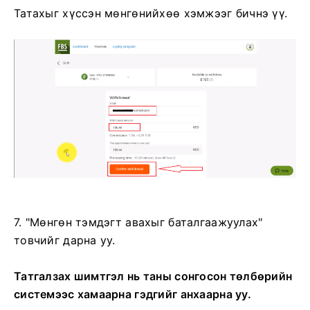
Татахыг хүссэн мөнгөнийхөө хэмжээг бичнэ үү.
7. "Мөнгөн тэмдэгт авахыг баталгаажуулах"
товчийг дарна уу.
Татгалзах шимтгэл нь таны сонгосон төлбөрийн
системээс хамаарна гэдгийг анхаарна уу.