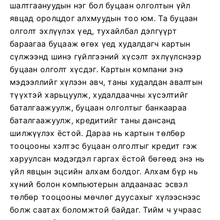
шалтгаануудын нэг бол буцаан олголтын үйл
явцад оролцдог алхмуудын тоо юм. Та буцаан
олголт эхлүүлэх үед, тухайлбал дэлгүүрт
бараагаа буцааж өгөх үед худалдагч картын
сүлжээнд шинэ гүйлгээний хүсэлт эхлүүлснээр
буцаан олголт хүсдэг. Картын компани энэ
мэдээллийг хүлээн авч, таны худалдан авалтын
түүхтэй харьцуулж, худалдаачны хүсэлтийг
баталгаажуулж, буцаан олголтыг банкаараа
баталгаажуулж, кредитийг таны дансанд
шилжүүлэх ёстой. Дараа нь картын төлбөр
тооцооны хэлтэс буцаан олголтыг кредит гэж
харуулсан мэдэгдэл гаргах ёстой бөгөөд энэ нь
үйл явцын эцсийн алхам болдог. Алхам бүр нь
хүний ​​болон компьютерын алдаанаас эсвэл
төлбөр тооцооны мөчлөг дуусахыг хүлээснээс
болж саатах боломжтой байдаг. Тийм ч учраас