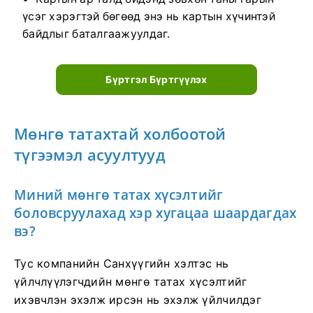
үсэг хэрэгтэй бөгөөд энэ нь картын хүчинтэй
байдлыг баталгаажуулдаг.
Бүртгэл Бүртгүүлэх
Мөнгө татахтай холбоотой
түгээмэл асуултууд
Миний мөнгө татах хүсэлтийг
боловсруулахад хэр хугацаа шаардагдах
вэ?
Тус компанийн Санхүүгийн хэлтэс нь
үйлчлүүлэгчдийн мөнгө татах хүсэлтийг
ихэвчлэн эхэлж ирсэн нь эхэлж үйлчилдэг