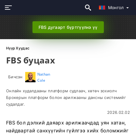
Монгол
FBS дугаарт бүртгүүлнэ үү
Нүүр Хуудас
FBS буцаах
Nathan
Бичсэн
Cole
Онлайн худалдааны платформ судлаач, хөтөч зохиолч
Брокерын платформ болон арилжааны дансны системийг
судалдаг.
2026.02.02
FBS бол дэлхий даяарх арилжаачдад уян хатан,
найдвартай санхүүгийн гүйлгээ хийх боломжийг