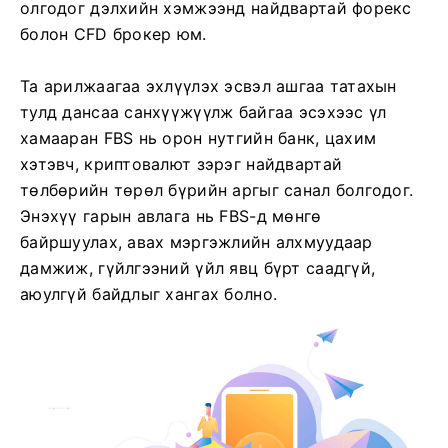
олгодог дэлхийн хэмжээнд найдвартай форекс
болон CFD брокер юм.
Та арилжаагаа эхлүүлэх эсвэл ашгаа татахын
тулд дансаа санхүүжүүлж байгаа эсэхээс үл
хамааран FBS нь орон нутгийн банк, цахим
хэтэвч, криптовалют зэрэг найдвартай
төлбөрийн төрөл бүрийн аргыг санал болгодог.
Энэхүү гарын авлага нь FBS-д мөнгө
байршуулах, авах мэргэжлийн алхмуудаар
дамжиж, гүйлгээний үйл явц бүрт саадгүй,
аюулгүй байдлыг хангах болно.