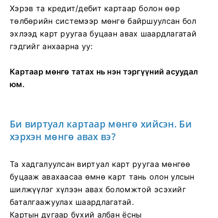
Хэрэв та кредит/дебит картаар болон өөр
төлбөрийн системээр мөнгө байршуулсан бол
эхлээд карт руугаа буцаан авах шаардлагатай
гэдгийг анхаарна уу:
Картаар мөнгө татах нь нэн тэргүүний асуудал
юм.
Би виртуал картаар мөнгө хийсэн. Би
хэрхэн мөнгө авах вэ?
Та хадгалуулсан виртуал карт руугаа мөнгөө
буцааж авахаасаа өмнө карт тань олон улсын
шилжүүлэг хүлээн авах боломжтой эсэхийг
баталгаажуулах шаардлагатай.
Картын дугаар бүхий албан ёсны