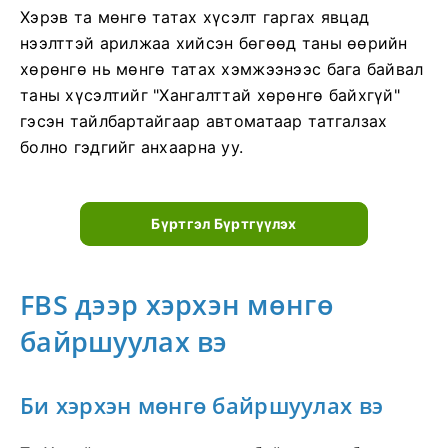
Хэрэв та мөнгө татах хүсэлт гаргах явцад
нээлттэй арилжаа хийсэн бөгөөд таны өөрийн
хөрөнгө нь мөнгө татах хэмжээнээс бага байвал
таны хүсэлтийг "Хангалттай хөрөнгө байхгүй"
гэсэн тайлбартайгаар автоматаар татгалзах
болно гэдгийг анхаарна уу.
Бүртгэл Бүртгүүлэх
FBS дээр хэрхэн мөнгө
байршуулах вэ
Би хэрхэн мөнгө байршуулах вэ