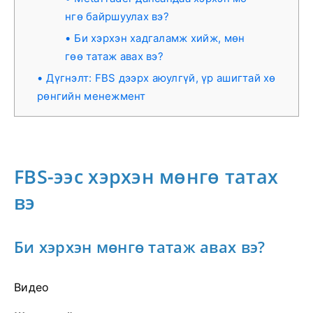
нгө байршуулах вэ?
Би хэрхэн хадгаламж хийж, мөн
гөө татаж авах вэ?
Дүгнэлт: FBS дээрх аюулгүй, үр ашигтай хө
рөнгийн менежмент
FBS-ээс хэрхэн мөнгө татах
вэ
Би хэрхэн мөнгө татаж авах вэ?
Видео