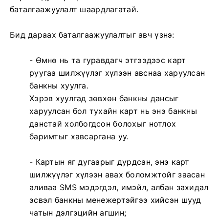
баталгаажуулалт шаардлагатай.
Бид дараах баталгаажуулалтыг авч үзнэ:
- Өмнө нь та гуравдагч этгээдээс карт
руугаа шилжүүлэг хүлээн авснаа харуулсан
банкны хуулга.
Хэрэв хуулгад зөвхөн банкны дансыг
харуулсан бол тухайн карт нь энэ банкны
данстай холбогдсон болохыг нотлох
баримтыг хавсаргана уу.
- Картын яг дугаарыг дурдсан, энэ карт
шилжүүлэг хүлээн авах боломжтойг заасан
аливаа SMS мэдэгдэл, имэйл, албан захидал
эсвэл банкны менежертэйгээ хийсэн шууд
чатын дэлгэцийн агшин;