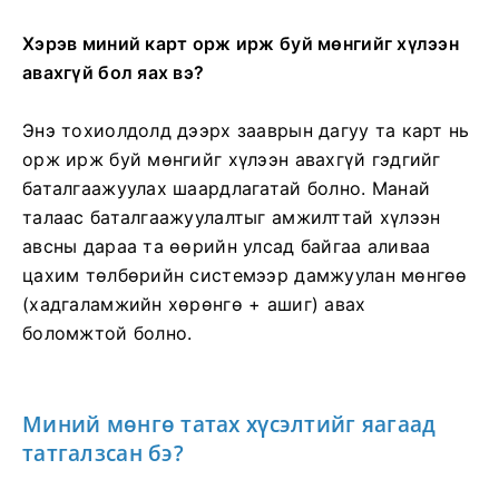
Хэрэв миний карт орж ирж буй мөнгийг хүлээн
авахгүй бол яах вэ?
Энэ тохиолдолд дээрх зааврын дагуу та карт нь
орж ирж буй мөнгийг хүлээн авахгүй гэдгийг
баталгаажуулах шаардлагатай болно. Манай
талаас баталгаажуулалтыг амжилттай хүлээн
авсны дараа та өөрийн улсад байгаа аливаа
цахим төлбөрийн системээр дамжуулан мөнгөө
(хадгаламжийн хөрөнгө + ашиг) авах
боломжтой болно.
Миний мөнгө татах хүсэлтийг яагаад
татгалзсан бэ?