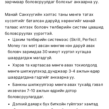
зарчмаар боловсруулдаг болохыг анхаарна уу.
Манай Санхүүгийн хэлтэс таны мөнгө татах
хүсэлтийг баталсан даруйд хөрөнгийг манай
талаас илгээх боловч төлбөрийн систем цаашид
боловсруулах үүрэгтэй.
Цахим төлбөрийн системээс (Skrill, Perfect
Money гэх мэт) авсан мөнгөө нэн даруй авах
боловч заримдаа 30 минут хүртэл хугацаа
шаардагдаж магадгүй.
Хэрэв та картаасаа мөнгө авах тохиолдолд
мөнгө шилжүүлэхэд дунджаар 3-4 ажлын өдөр
шаардагдана гэдгийг анхаарна уу.
Банкны шилжүүлгээр мөнгө авах тухайд гэвэл
ихэвчлэн 7-10 ажлын өдрийн дотор
боловсруулагддаг.
Дэлхий даяарх бүх биткойн гүйлгээг хамтад