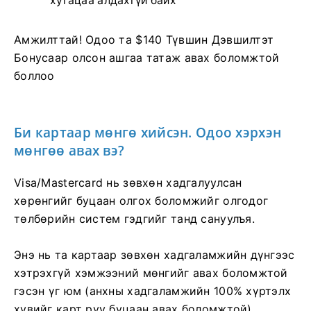
хугацаа алдахгүй байх
Амжилттай! Одоо та $140 Түвшин Дэвшилтэт
Бонусаар олсон ашгаа татаж авах боломжтой
боллоо
Би картаар мөнгө хийсэн. Одоо хэрхэн
мөнгөө авах вэ?
Visa/Mastercard нь зөвхөн хадгалуулсан
хөрөнгийг буцаан олгох боломжийг олгодог
төлбөрийн систем гэдгийг танд сануулъя.
Энэ нь та картаар зөвхөн хадгаламжийн дүнгээс
хэтрэхгүй хэмжээний мөнгийг авах боломжтой
гэсэн үг юм (анхны хадгаламжийн 100% хүртэлх
хувийг карт руу буцаан авах боломжтой).