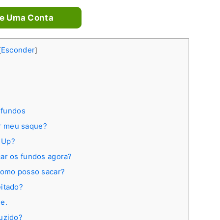
re Uma Conta
Esconder
[
]
 fundos
r meu saque?
 Up?
car os fundos agora?
 Como posso sacar?
eitado?
e.
duzido?