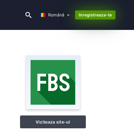
Română
Română
Inregistreaza-te
Viziteaza site-ul