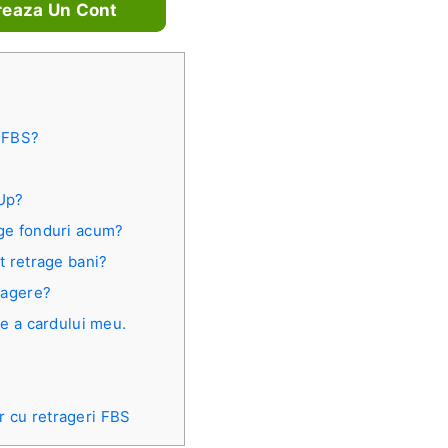
reaza Un Cont
e FBS?
 Up?
ge fonduri acum?
t retrage bani?
ragere?
re a cardului meu.
r cu retrageri FBS