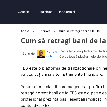
Acasă
Tutoriale
Bonusuri
Acasă
Tutoriale
Cum să retragi bani de la FBS
Cum să retragi bani de la
Cercetător de platformă de tra
Nathan
Scris de
Cole
Cercetează platformele de brok
FBS este o platformă de tranzacționare online 
valută, acțiuni și alte instrumente financiare.
Pentru comercianții care au generat profituri 
retragă corect banii de la FBS este o parte ese
profesional prezintă pașii esențiali implicați în
contul dvs. FBS.