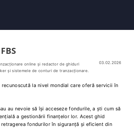
 FBS
03.02.2026
nzacționare online și redactor de ghiduri
er și sistemele de conturi de tranzacționare.
recunoscută la nivel mondial care oferă servicii în
sau au nevoie să își acceseze fondurile, a ști cum să
nțială a gestionării finanțelor lor. Acest ghid
 retragerea fondurilor în siguranță și eficient din