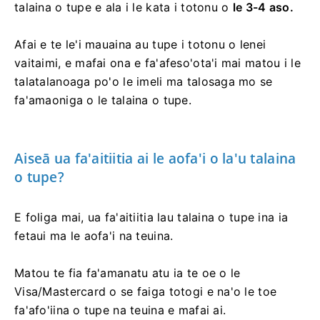
talaina o tupe e ala i le kata i totonu o
le 3-4 aso.
Afai e te le'i mauaina au tupe i totonu o lenei
vaitaimi, e mafai ona e fa'afeso'ota'i mai matou i le
talatalanoaga po'o le imeli ma talosaga mo se
fa'amaoniga o le talaina o tupe.
Aiseā ua fa'aitiitia ai le aofa'i o la'u talaina
o tupe?
E foliga mai, ua fa'aitiitia lau talaina o tupe ina ia
fetaui ma le aofa'i na teuina.
Matou te fia fa'amanatu atu ia te oe o le
Visa/Mastercard o se faiga totogi e na'o le toe
fa'afo'iina o tupe na teuina e mafai ai.