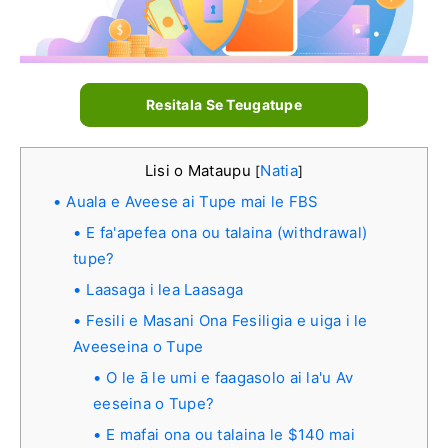
Resitala Se Teugatupe
Lisi o Mataupu
Natia
[
]
Auala e Aveese ai Tupe mai le FBS
E fa'apefea ona ou talaina (withdrawal)
tupe?
Laasaga i lea Laasaga
Fesili e Masani Ona Fesiligia e uiga i le
Aveeseina o Tupe
O le ā le umi e faagasolo ai la'u Av
eeseina o Tupe?
E mafai ona ou talaina le $140 mai