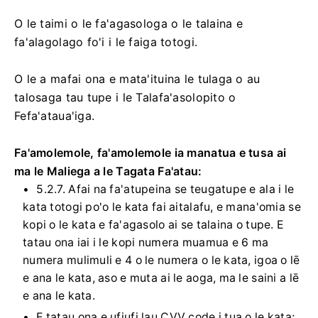
O le taimi o le fa'agasologa o le talaina e
fa'alagolago fo'i i le faiga totogi.
O le a mafai ona e mata'ituina le tulaga o au
talosaga tau tupe i le Talafa'asolopito o
Fefa'ataua'iga.
Fa'amolemole, fa'amolemole ia manatua e tusa ai
ma le Maliega a le Tagata Fa'atau:
5.2.7. Afai na fa'atupeina se teugatupe e ala i le
kata totogi po'o le kata fai aitalafu, e mana'omia se
kopi o le kata e fa'agasolo ai se talaina o tupe. E
tatau ona iai i le kopi numera muamua e 6 ma
numera mulimuli e 4 o le numera o le kata, igoa o lē
e ana le kata, aso e muta ai le aoga, ma le saini a lē
e ana le kata.
E tatau ona e ufiufi lau CVV code i tua o le kata;