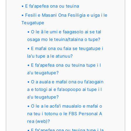
E fa'apefea ona ou teuina
Fesili e Masani Ona Fesiligia e uiga i le
Teugatupe
O le ā le umi e faagasolo ai se tal
osaga mo le teuina/talaina o tupe?
E mafai ona ou faia se teugatupe i
la'u tupe a le atunuu?
E fa'apefea ona ou teuina tupe i l
a'u teugatupe?
O a auala e mafai ona ou fa'aogain
a e totogi ai e fa'aopoopo ai tupe i l
a'u teugatupe?
O le a le aofa'i maualalo e mafai o
na teu i totonu o le FBS Personal A
rea (web)?
E faʻapefea ona ou teuina tupe i la