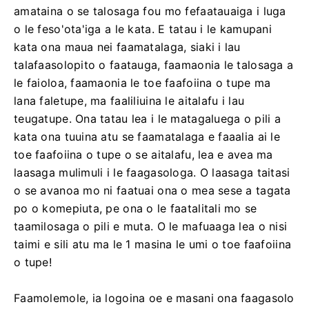
amataina o se talosaga fou mo fefaatauaiga i luga
o le feso'ota'iga a le kata. E tatau i le kamupani
kata ona maua nei faamatalaga, siaki i lau
talafaasolopito o faatauga, faamaonia le talosaga a
le faioloa, faamaonia le toe faafoiina o tupe ma
lana faletupe, ma faaliliuina le aitalafu i lau
teugatupe. Ona tatau lea i le matagaluega o pili a
kata ona tuuina atu se faamatalaga e faaalia ai le
toe faafoiina o tupe o se aitalafu, lea e avea ma
laasaga mulimuli i le faagasologa. O laasaga taitasi
o se avanoa mo ni faatuai ona o mea sese a tagata
po o komepiuta, pe ona o le faatalitali mo se
taamilosaga o pili e muta. O le mafuaaga lea o nisi
taimi e sili atu ma le 1 masina le umi o toe faafoiina
o tupe!
Faamolemole, ia logoina oe e masani ona faagasolo