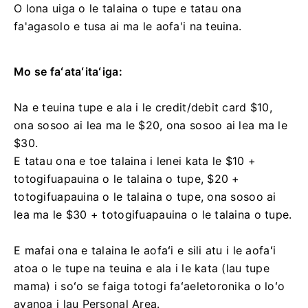
O lona uiga o le talaina o tupe e tatau ona
fa'agasolo e tusa ai ma le aofa'i na teuina.
Mo se faʻataʻitaʻiga:
Na e teuina tupe e ala i le credit/debit card $10,
ona sosoo ai lea ma le $20, ona sosoo ai lea ma le
$30.
E tatau ona e toe talaina i lenei kata le $10 +
totogifuapauina o le talaina o tupe, $20 +
totogifuapauina o le talaina o tupe, ona sosoo ai
lea ma le $30 + totogifuapauina o le talaina o tupe.
E mafai ona e talaina le aofaʻi e sili atu i le aofaʻi
atoa o le tupe na teuina e ala i le kata (lau tupe
mama) i soʻo se faiga totogi faʻaeletoronika o loʻo
avanoa i lau Personal Area.