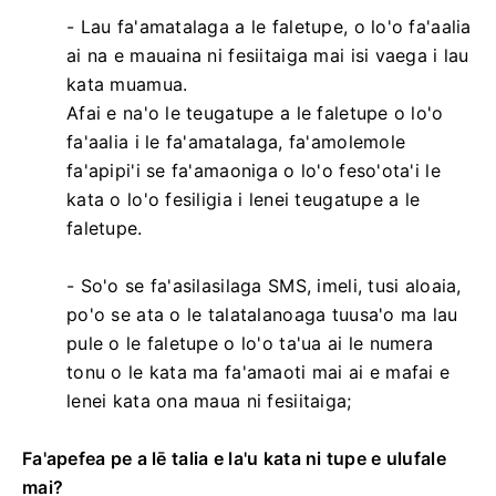
- Lau fa'amatalaga a le faletupe, o lo'o fa'aalia
ai na e mauaina ni fesiitaiga mai isi vaega i lau
kata muamua.
Afai e na'o le teugatupe a le faletupe o lo'o
fa'aalia i le fa'amatalaga, fa'amolemole
fa'apipi'i se fa'amaoniga o lo'o feso'ota'i le
kata o lo'o fesiligia i lenei teugatupe a le
faletupe.
- So'o se fa'asilasilaga SMS, imeli, tusi aloaia,
po'o se ata o le talatalanoaga tuusa'o ma lau
pule o le faletupe o lo'o ta'ua ai le numera
tonu o le kata ma fa'amaoti mai ai e mafai e
lenei kata ona maua ni fesiitaiga;
Fa'apefea pe a lē talia e la'u kata ni tupe e ulufale
mai?