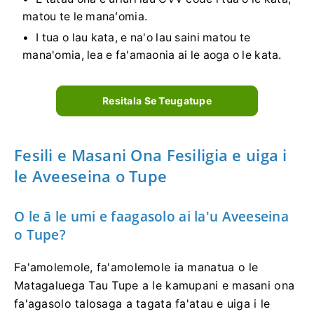
matou te le manaʻomia.
I tua o lau kata, e na'o lau saini matou te
mana'omia, lea e fa'amaonia ai le aoga o le kata.
Resitala Se Teugatupe
Fesili e Masani Ona Fesiligia e uiga i
le Aveeseina o Tupe
O le ā le umi e faagasolo ai la'u Aveeseina
o Tupe?
Fa'amolemole, fa'amolemole ia manatua o le
Matagaluega Tau Tupe a le kamupani e masani ona
fa'agasolo talosaga a tagata fa'atau e uiga i le