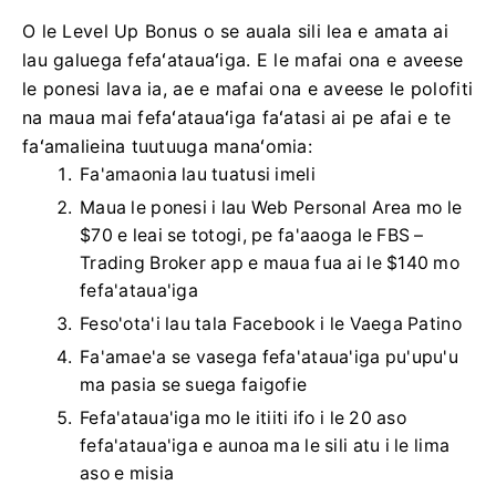
O le Level Up Bonus o se auala sili lea e amata ai
lau galuega fefaʻatauaʻiga. E le mafai ona e aveese
le ponesi lava ia, ae e mafai ona e aveese le polofiti
na maua mai fefaʻatauaʻiga faʻatasi ai pe afai e te
faʻamalieina tuutuuga manaʻomia:
Fa'amaonia lau tuatusi imeli
Maua le ponesi i lau Web Personal Area mo le
$70 e leai se totogi, pe fa'aaoga le FBS –
Trading Broker app e maua fua ai le $140 mo
fefa'ataua'iga
Feso'ota'i lau tala Facebook i le Vaega Patino
Fa'amae'a se vasega fefa'ataua'iga pu'upu'u
ma pasia se suega faigofie
Fefa'ataua'iga mo le itiiti ifo i le 20 aso
fefa'ataua'iga e aunoa ma le sili atu i le lima
aso e misia