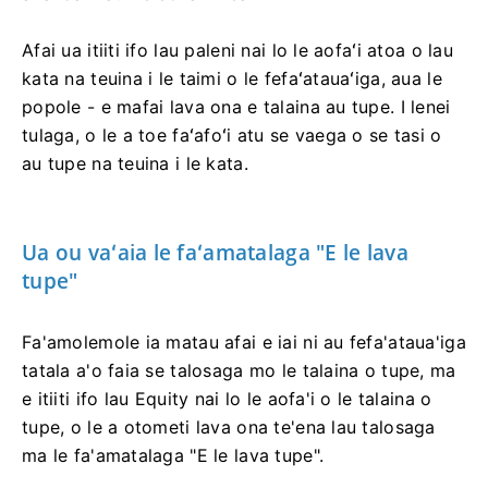
Afai ua itiiti ifo lau paleni nai lo le aofaʻi atoa o lau
kata na teuina i le taimi o le fefaʻatauaʻiga, aua le
popole - e mafai lava ona e talaina au tupe. I lenei
tulaga, o le a toe faʻafoʻi atu se vaega o se tasi o
au tupe na teuina i le kata.
Ua ou vaʻaia le faʻamatalaga "E le lava
tupe"
Fa'amolemole ia matau afai e iai ni au fefa'ataua'iga
tatala a'o faia se talosaga mo le talaina o tupe, ma
e itiiti ifo lau Equity nai lo le aofa'i o le talaina o
tupe, o le a otometi lava ona te'ena lau talosaga
ma le fa'amatalaga "E le lava tupe".