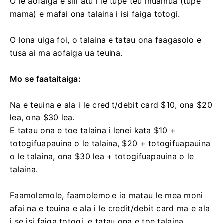
O le aofaiga e sili atu i le tupe teu muamua (tupe
mama) e mafai ona talaina i isi faiga totogi.
O lona uiga foi, o talaina e tatau ona faagasolo e
tusa ai ma aofaiga ua teuina.
Mo se faataitaiga:
Na e teuina e ala i le credit/debit card $10, ona $20
lea, ona $30 lea.
E tatau ona e toe talaina i lenei kata $10 +
totogifuapauina o le talaina, $20 + totogifuapauina
o le talaina, ona $30 lea + totogifuapauina o le
talaina.
Faamolemole, faamolemole ia matau le mea moni
afai na e teuina e ala i le credit/debit card ma e ala
i se isi faiga totogi, e tatau ona e toe talaina