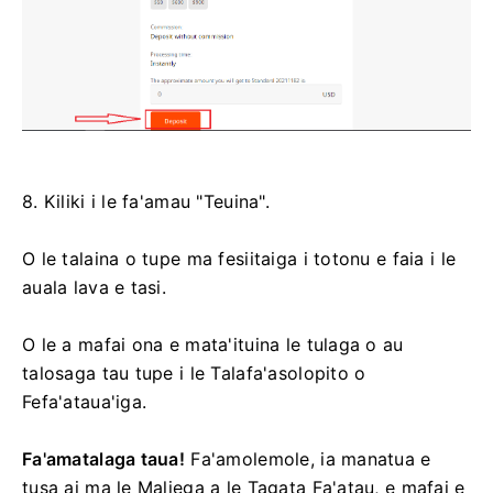
8. Kiliki i le fa'amau "Teuina".
O le talaina o tupe ma fesiitaiga i totonu e faia i le
auala lava e tasi.
O le a mafai ona e mata'ituina le tulaga o au
talosaga tau tupe i le Talafa'asolopito o
Fefa'ataua'iga.
Fa'amatalaga taua!
Fa'amolemole, ia manatua e
tusa ai ma le Maliega a le Tagata Fa'atau, e mafai e