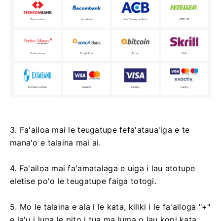
3. Fa'ailoa mai le teugatupe fefa'ataua'iga e te
mana'o e talaina mai ai.
4. Fa'ailoa mai fa'amatalaga e uiga i lau atotupe
eletise po'o le teugatupe faiga totogi.
5. Mo le talaina e ala i le kata, kiliki i le fa'ailoga "+"
e la'u i luga le pito i tua ma luma o lau kopi kata.