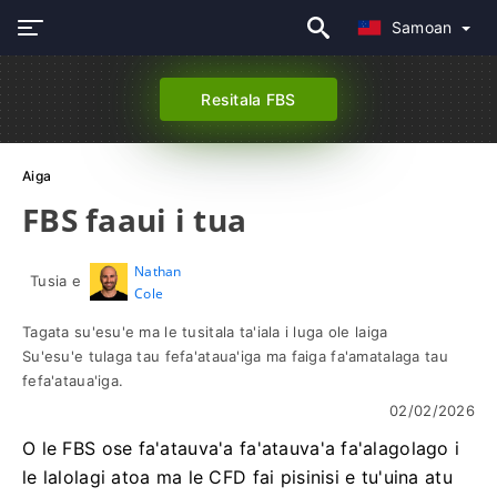
Samoan
Resitala FBS
Aiga
FBS faaui i tua
Nathan
Tusia e
Cole
Tagata su'esu'e ma le tusitala ta'iala i luga ole laiga
Su'esu'e tulaga tau fefa'ataua'iga ma faiga fa'amatalaga tau
fefa'ataua'iga.
02/02/2026
O le FBS ose fa'atauva'a fa'atauva'a fa'alagolago i
le lalolagi atoa ma le CFD fai pisinisi e tu'uina atu