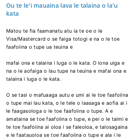
Ou te le'i mauaina lava le talaina o la'u
kata
Matou te fia faamanatu atu ia te oe o le
Visa/Mastercard o se faiga totogi e na o le toe
faafoiina o tupe ua teuina e
mafai ona e talaina i luga o le kata. O lona uiga e
na o le aofaiga o lau tupe na teuina e mafai ona e
talaina i luga o le kata.
O se tasi o mafuaaga autu e umi ai le toe faafoiina
o tupe mai lau kata, o le tele o laasaga e aofia ai i
le faagasologa o le toe faafoiina o tupe. A e
amataina se toe faafoiina o tupe, e pei o le taimi e
te toe faafoiina ai oloa i se faleoloa, e talosagaina
e le faatauoloa se toe faafoiina o tupe e ala i le