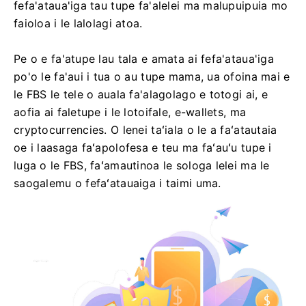
fefa'ataua'iga tau tupe fa'alelei ma malupuipuia mo
faioloa i le lalolagi atoa.
Pe o e fa'atupe lau tala e amata ai fefa'ataua'iga
po'o le fa'aui i tua o au tupe mama, ua ofoina mai e
le FBS le tele o auala fa'alagolago e totogi ai, e
aofia ai faletupe i le lotoifale, e-wallets, ma
cryptocurrencies. O lenei taʻiala o le a faʻatautaia
oe i laasaga faʻapolofesa e teu ma faʻauʻu tupe i
luga o le FBS, faʻamautinoa le sologa lelei ma le
saogalemu o fefaʻatauaiga i taimi uma.