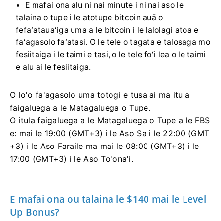
E mafai ona alu ni nai minute i ni nai aso le
talaina o tupe i le atotupe bitcoin auā o
fefaʻatauaʻiga uma a le bitcoin i le lalolagi atoa e
faʻagasolo faʻatasi. O le tele o tagata e talosaga mo
fesiitaiga i le taimi e tasi, o le tele foʻi lea o le taimi
e alu ai le fesiitaiga.
O lo'o fa'agasolo uma totogi e tusa ai ma itula
faigaluega a le Matagaluega o Tupe.
O itula faigaluega a le Matagaluega o Tupe a le FBS
e: mai le 19:00 (GMT+3) i le Aso Sa i le 22:00 (GMT
+3) i le Aso Faraile ma mai le 08:00 (GMT+3) i le
17:00 (GMT+3) i le Aso To'ona'i.
E mafai ona ou talaina le $140 mai le Level
Up Bonus?