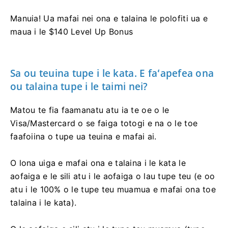
Manuia! ​​Ua mafai nei ona e talaina le polofiti ua e
maua i le $140 Level Up Bonus
Sa ou teuina tupe i le kata. E faʻapefea ona
ou talaina tupe i le taimi nei?
Matou te fia faamanatu atu ia te oe o le
Visa/Mastercard o se faiga totogi e na o le toe
faafoiina o tupe ua teuina e mafai ai.
O lona uiga e mafai ona e talaina i le kata le
aofaiga e le sili atu i le aofaiga o lau tupe teu (e oo
atu i le 100% o le tupe teu muamua e mafai ona toe
talaina i le kata).