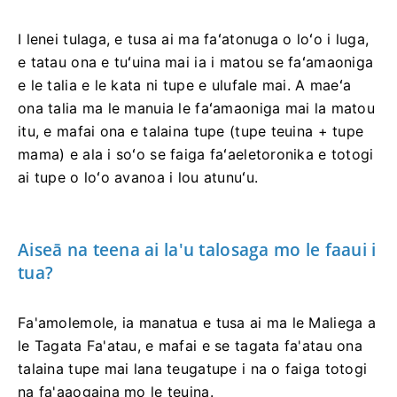
I lenei tulaga, e tusa ai ma faʻatonuga o loʻo i luga,
e tatau ona e tuʻuina mai ia i matou se faʻamaoniga
e le talia e le kata ni tupe e ulufale mai. A maeʻa
ona talia ma le manuia le faʻamaoniga mai la matou
itu, e mafai ona e talaina tupe (tupe teuina + tupe
mama) e ala i soʻo se faiga faʻaeletoronika e totogi
ai tupe o loʻo avanoa i lou atunuʻu.
Aiseā na teena ai la'u talosaga mo le faaui i
tua?
Fa'amolemole, ia manatua e tusa ai ma le Maliega a
le Tagata Fa'atau, e mafai e se tagata fa'atau ona
talaina tupe mai lana teugatupe i na o faiga totogi
na fa'aaogaina mo le teuina.