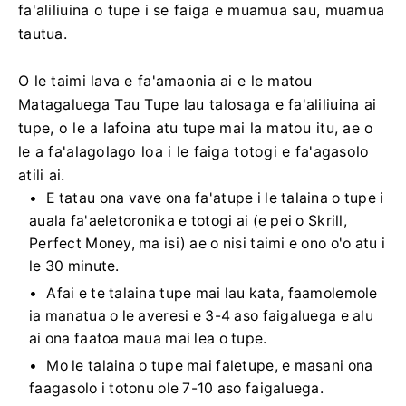
fa'aliliuina o tupe i se faiga e muamua sau, muamua
tautua.
O le taimi lava e fa'amaonia ai e le matou
Matagaluega Tau Tupe lau talosaga e fa'aliliuina ai
tupe, o le a lafoina atu tupe mai la matou itu, ae o
le a fa'alagolago loa i le faiga totogi e fa'agasolo
atili ai.
E tatau ona vave ona fa'atupe i le talaina o tupe i
auala fa'aeletoronika e totogi ai (e pei o Skrill,
Perfect Money, ma isi) ae o nisi taimi e ono o'o atu i
le 30 minute.
Afai e te talaina tupe mai lau kata, faamolemole
ia manatua o le averesi e 3-4 aso faigaluega e alu
ai ona faatoa maua mai lea o tupe.
Mo le talaina o tupe mai faletupe, e masani ona
faagasolo i totonu ole 7-10 aso faigaluega.