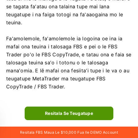
se tagata fa'atau ona talaina tupe mai lana
teugatupe i na faiga totogi na fa'aaogaina mo le
teuina.
Fa'amolemole, fa'amolemole ia logoina oe ina ia
mafai ona teuina i talosaga FBS e pei o le FBS
Trader po'o le FBS CopyTrade, e tatau ona e faia se
talosaga teuina sa'o i totonu o le talosaga
mana'omia. E lē mafai ona fesiita'i tupe i le va o au
teugatupe MetaTrader ma teugatupe FBS
CopyTrade / FBS Trader.
Resitala Se Teugatupe
Resitala FBS Maua Le $10,000 Fua Ile DEMO Account
Fesili e Masani Ona Fesiligia e uiga i