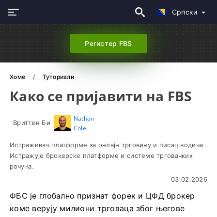
Српски
Регистер FBS
Хоме
Туториали
Како се пријавити на FBS
Nathan
Вриттен Би
Cole
Истраживач платформе за онлајн трговину и писац водича
Истражује брокерске платформе и системе трговачких
рачуна.
03.02.2026
ФБС је глобално признат форек и ЦФД брокер
коме верују милиони трговаца због његове