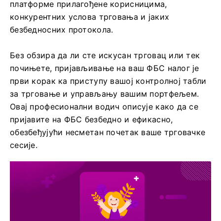
платформе прилагођене корисницима,
конкурентних услова трговања и јаких
безбедносних протокола.
Без обзира да ли сте искусан трговац или тек
почињете, пријављивање на ваш ФБС налог је
први корак ка приступу вашој контролној табли
за трговање и управљању вашим портфељем.
Овај професионални водич описује како да се
пријавите на ФБС безбедно и ефикасно,
обезбеђујући несметан почетак ваше трговачке
сесије.