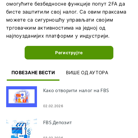
омогућите безбедносне функције попут 2FA да
бисте заштитили свој налог. Са овим праксама
можете са сигурношћу управљати својим
трговачким активностима на једној од
најпоузданијих платформи у индустрији.
Региструјте
ПОВЕЗАНЕ ВЕСТИ
ВИШЕ ОД АУТОРА
Како отворити налог на FBS
02.02.2026
FBS Депозит
03.02.2026