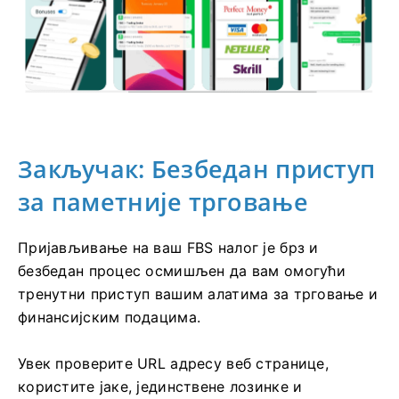
Закључак: Безбедан приступ
за паметније трговање
Пријављивање на ваш FBS налог је брз и
безбедан процес осмишљен да вам омогући
тренутни приступ вашим алатима за трговање и
финансијским подацима.
Увек проверите URL адресу веб странице,
користите јаке, јединствене лозинке и