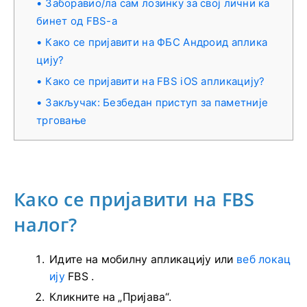
Заборавио/ла сам лозинку за свој лични ка
бинет од FBS-а
Како се пријавити на ФБС Андроид аплика
цију?
Како се пријавити на FBS iOS апликацију?
Закључак: Безбедан приступ за паметније
трговање
Како се пријавити на FBS
налог?
Идите на мобилну апликацију или
веб локац
ију
FBS .
Кликните на „Пријава“.