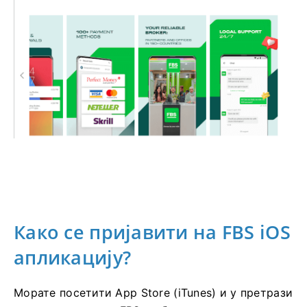
Како се пријавити на FBS iOS
апликацију?
Морате посетити App Store (iTunes) и у претрази