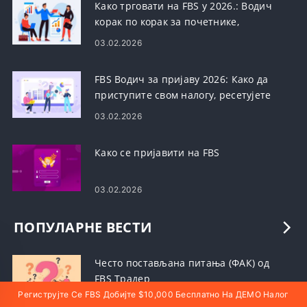
Како трговати на FBS у 2026.: Водич
корак по корак за почетнике,
платформе, врсте налога и управљање
03.02.2026
ризиком
FBS Водич за пријаву 2026: Како да
приступите свом налогу, ресетујете
лозинку и решите проблеме са
03.02.2026
пријавом
Како се пријавити на FBS
03.02.2026
ПОПУЛАРНЕ ВЕСТИ
Често постављана питања (ФАК) од
FBS Традер
Региструјте Се FBS Добијте $10,000 Бесплатно На ДЕМО Налог
03.02.2026