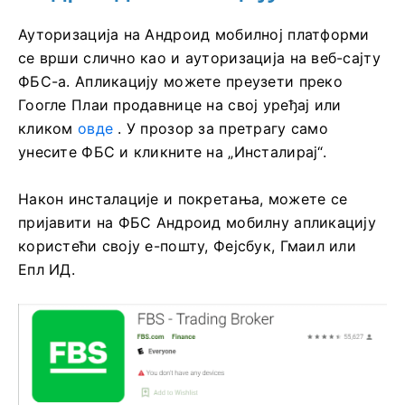
Ауторизација на Андроид мобилној платформи
се врши слично као и ауторизација на веб-сајту
ФБС-а. Апликацију можете преузети преко
Гоогле Плаи продавнице на свој уређај или
кликом
овде
. У прозор за претрагу само
унесите ФБС и кликните на „Инсталирај“.
Након инсталације и покретања, можете се
пријавити на ФБС Андроид мобилну апликацију
користећи своју е-пошту, Фејсбук, Гмаил или
Епл ИД.