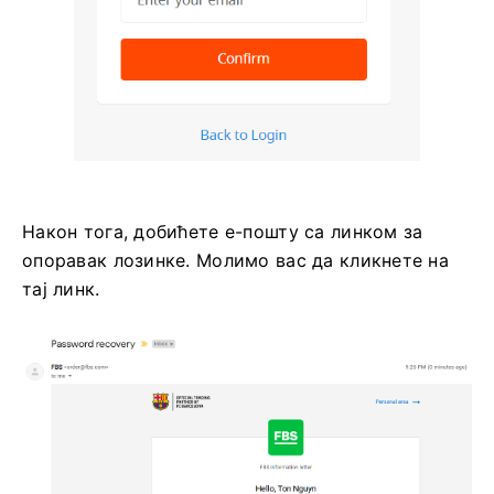
Након тога, добићете е-пошту са линком за
опоравак лозинке. Молимо вас да кликнете на
тај линк.