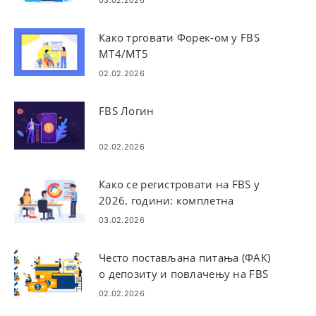
Како трговати Форек-ом у FBS
МТ4/МТ5
02.02.2026
FBS Логин
02.02.2026
Како се регистровати на FBS у
2026. години: комплетна
регистрација налога, захтеви,
03.02.2026
верификација и уобичајене
грешке
Често постављана питања (ФАК)
о депозиту и повлачењу на FBS
02.02.2026