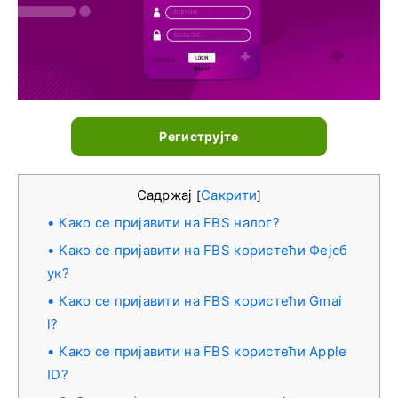
Региструјте
Садржај
Сакрити
[
]
Како се пријавити на FBS налог?
Како се пријавити на FBS користећи Фејсб
ук?
Како се пријавити на FBS користећи Gmai
l?
Како се пријавити на FBS користећи Apple
ID?