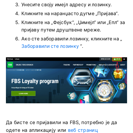
Унесите своју имејл адресу и лозинку.
Кликните на наранџасто дугме „Пријава“.
Кликните на „Фејсбук“, „Џимејл“ или „Епл“ за
пријаву путем друштвене мреже.
Ако сте заборавили лозинку, кликните на „
Заборавили сте лозинку
“.
Да бисте се пријавили на FBS, потребно је да
одете на апликацију или
веб страниц