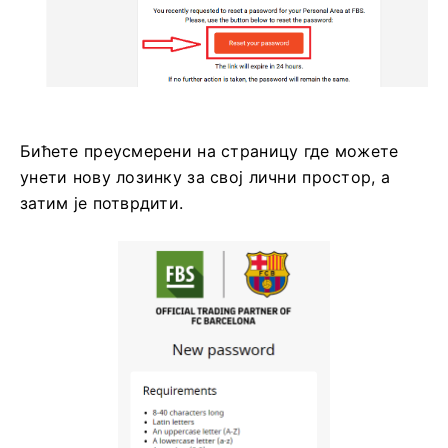
Бићете преусмерени на страницу где можете
унети нову лозинку за свој лични простор, а
затим је потврдити.