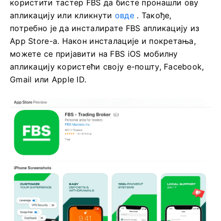
користити тастер FBS да бисте пронашли ову
апликацију или кликнути
овде
. Такође,
потребно је да инсталирате FBS апликацију из
App Store-а. Након инсталације и покретања,
можете се пријавити на FBS iOS мобилну
апликацију користећи своју е-пошту, Facebook,
Gmail или Apple ID.