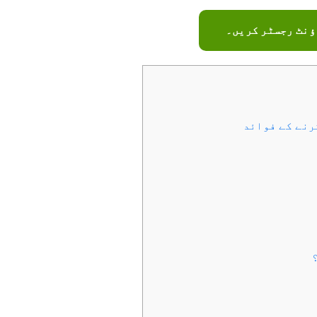
ؤنٹ رجسٹر کریں۔
رنے کے فوائد