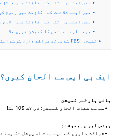
میں اپنے پارٹنر کے اکاؤنٹ میں فنڈز ک
میں اپنے کلائنٹ کے اکاؤنٹ میں رقوم کی
میں اپنے پارٹنر کے اکاؤنٹ میں رقوم م
مجھے اپنے ساتھی کا کمیشن نہیں ملا
نتیجہ: FBS کے ساتھ شراکت داری کرکے اپنی آمدنی میں اضافہ کریں۔
ایف بی ایس سے الحاق کیوں؟
ہائی پارٹنر کمیشن
سب سے شفاف الحاق کمیشن: فی لاٹ $10 تک!
بونس اور پروموشنز
شراکت داروں کے لیے ہاٹ اسپیشل تک رسائی