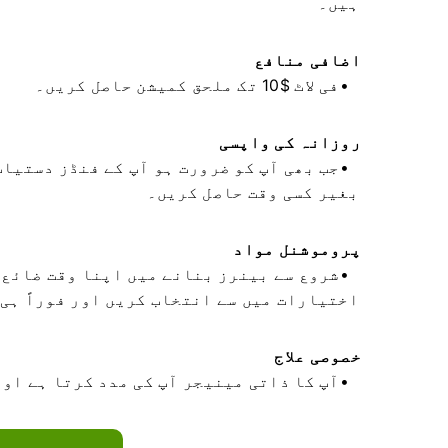
ہیں۔
اضافی منافع
فی لاٹ $10 تک ملحق کمیشن حاصل کریں۔
روزانہ کی واپسی
جب بھی آپ کو ضرورت ہو آپ کے فنڈز دستیاب
بغیر کسی وقت حاصل کریں۔
پروموشنل مواد
شروع سے بینرز بنانے میں اپنا وقت ضائع 
اختیارات میں سے انتخاب کریں اور فوراً ہی 
خصوصی علاج
آپ کا ذاتی مینیجر آپ کی مدد کرتا ہے اور