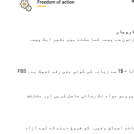
اروبار
توں سے پیسہ کما سکتے ہیں بغیر ایک پیسہ
 ٹھیک ہے۔
پرومو مواد تک رسائی حاصل کریں اور مختلف
کی خدمات، اسباق وغیرہ کو فروغ دینے کے لیے آزاد