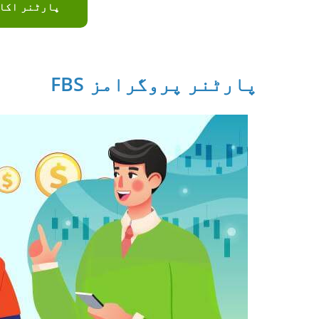
پارٹنر اکا
FBS پارٹنر پروگرامز