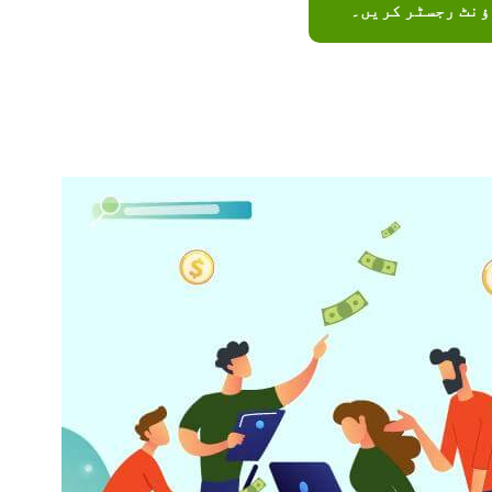
ؤنٹ رجسٹر کریں۔