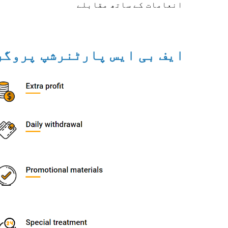
انعامات کے ساتھ مقابلے
ایف بی ایس پارٹنرشپ پروگر