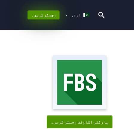
اردو
اردو
رجسٹر کریں۔
پارٹنر اکاؤنٹ رجسٹر کریں۔