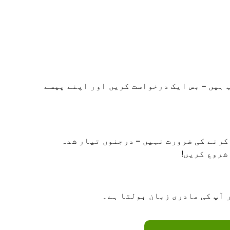
 ہیں – بس ایک درخواست کریں اور اپنے پیسے
کرنے کی ضرورت نہیں – درجنوں تیار شدہ
شروع کریں!
 آپ کی مادری زبان بولتا ہے۔