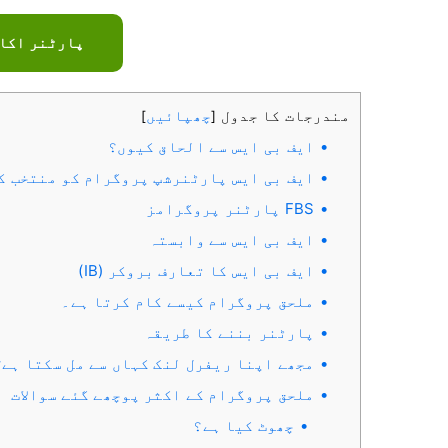
پارٹنر اکا
مندرجات کا جدول
چھپائیں
]
[
ایف بی ایس سے الحاق کیوں؟
ایف بی ایس پارٹنرشپ پروگرام کو منتخب ک
FBS پارٹنر پروگرامز
ایف بی ایس سے وابستہ
ایف بی ایس کا تعارف بروکر (IB)
ملحق پروگرام کیسے کام کرتا ہے۔
پارٹنر بننے کا طریقہ
مجھے اپنا ریفرل لنک کہاں سے مل سکتا ہے؟
ملحق پروگرام کے اکثر پوچھے گئے سوالات
چھوٹ کیا ہے؟