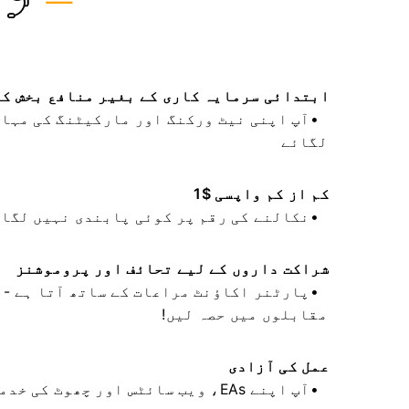
ابتدائی سرمایہ کاری کے بغیر منافع بخش ک
آپ اپنی نیٹ ورکنگ اور مارکیٹنگ کی مہار
لگائے
کم از کم واپسی $1
FBS نکالنے کی رقم پر کوئی پابندی نہیں لگاتا – $1 سے زیادہ کی کوئی بھی رقم
شراکت داروں کے لیے تحائف اور پروموشنز
پارٹنر اکاؤنٹ مراعات کے ساتھ آتا ہے - 
مقابلوں میں حصہ لیں!
عمل کی آزادی
آپ اپنے EAs، ویب سائٹس اور چھوٹ 