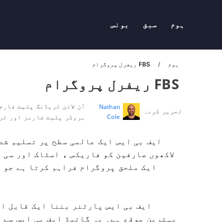
ہوم
سبق
بونس
ہوم
FBS ریفرل پروگرام
FBS ریفرل پروگرام
آن لائن ٹریڈنگ پلیٹ فارم
Nathan
تحریر کردہ
Cole
بروکر پلیٹ فارمز اور ٹر
ایف بی ایس ایک عالمی سطح پر تسلیم شدہ
لاکھوں صارفین کو فاریکس ، اسٹاک اور سی ا
ایک ملحق پروگرام فراہم کرتا ہے جو ا
ایف بی ایس پارٹنر بننا ایک قابل اع
بہترین موقع ہے۔ یہ گائیڈ ایف بی ایس سے 