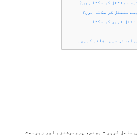
یسے منتقل کر سکتا ہوں؟
سے منتقل کر سکتا ہوں؟
نتقل نہیں کر سکتا
 حاصل کریں - بونس، پروموشنز، اور زبردست