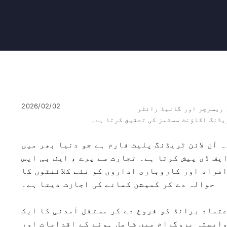
2026/02/02
 ریسرچر اور گائیڈ رائٹر
یڈنگ اکاؤنٹ سسٹمز کی تحقیق کرتا ہے۔
 آن لائن ٹریڈنگ پلیٹ فارم ہے جو دنیا بھر میں
یف ڈی پیش کرتا ہے۔ تجارت سے پرے ، ایف بی ایس
فراد اور کاروباری اداروں کو نئے کلائنٹوں کا
حوالہ دے کر کمیشن کمانے کی اجازت دیتا ہے۔
تماد برانڈ کو فروغ دے کر مستقل آمدنی کا ایک
وابستہ پروگرام میں شامل ہونے کے اقدامات اور