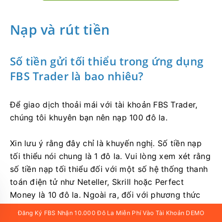
Nạp và rút tiền
Số tiền gửi tối thiểu trong ứng dụng
FBS Trader là bao nhiêu?
Để giao dịch thoải mái với tài khoản FBS Trader,
chúng tôi khuyên bạn nên nạp 100 đô la.
Xin lưu ý rằng đây chỉ là khuyến nghị. Số tiền nạp
tối thiểu nói chung là 1 đô la. Vui lòng xem xét rằng
số tiền nạp tối thiểu đối với một số hệ thống thanh
toán điện tử như Neteller, Skrill hoặc Perfect
Money là 10 đô la. Ngoài ra, đối với phương thức
thanh toán Bitcoin, số tiền nạp tối thiểu được
Đăng Ký FBS Nhận 10.000 Đô La Miễn Phí Vào Tài Khoản DEMO
khuyến nghị là 5 đô la. Chúng tôi xin nhắc nhở bạn