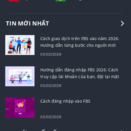
TIN MỚI NHẤT
Cách giao dịch trên FBS vào năm 2026:
Hướng dẫn từng bước cho người mới
bắt đầu, Nền tảng, Loại lệnh & Quản lý
03/02/2026
rủi ro
Hướng dẫn đăng nhập FBS 2026: Cách
truy cập tài khoản của bạn, đặt lại mật
khẩu và khắc phục sự cố đăng nhập
03/02/2026
Cách đăng nhập vào FBS
03/02/2026