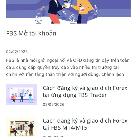
FBS Mở tài khoản
02/02/2026
FBS là nhà môi giới ngoại hối và CFD đáng tin cậy trên toàn
cầu, cung cấp quyền truy cập vào nhiều thị trường tài
chính với nền tảng thân thiện với người dùng, chênh lệch
cạnh tranh và sự hỗ trợ pháp lý mạnh mẽ. Cho dù bạn là
Cách đăng ký và giao dịch Forex
người mới tham gia giao dịch hay là nhà đầu tư có kinh
tại ứng dụng FBS Trader
nghiệm, hãy bắt đầu bằng việc mở tài khoản và đăng nhập
để truy cập bảng điều khiển giao dịch. Hướng dẫn này sẽ
02/02/2026
hướng dẫn bạn toàn bộ quy trình để giúp bạn thiết lập và
đăng nhập vào tài khoản FBS của mình một cách dễ dàng
Cách đăng ký và giao dịch Forex
và bảo mật.
tại FBS MT4/MT5