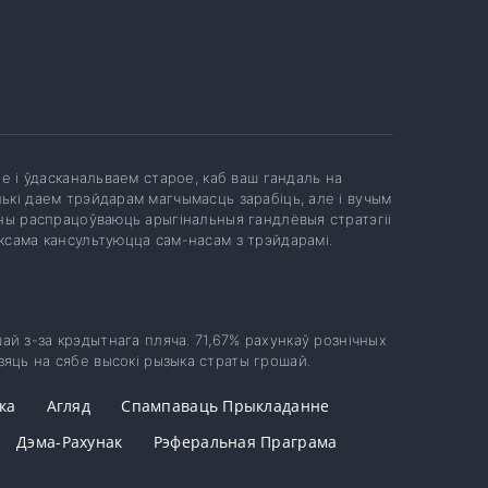
ае і ўдасканальваем старое, каб ваш гандаль на
ькі даем трэйдарам магчымасць зарабіць, але і вучым
Яны распрацоўваюць арыгінальныя гандлёвыя стратэгіі
аксама кансультуюцца сам-насам з трэйдарамі.
ай з-за крэдытнага пляча. 71,67% рахункаў рознічных
зяць на сябе высокі рызыка страты грошай.
ка
Агляд
Спампаваць Прыкладанне
Дэма-Рахунак
Рэферальная Праграма