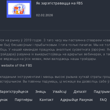
Як зарэгістравацца на FBS
02.02.2026
іўся на рынку ў 2019 годзе. З таго часу мы пастаянна ствараем нов
е быў бясшвоўным і прыбытковым. І гэта толькі пачатак. Мы не тол
рабіць. У нашай камандзе працуюць аналітыкі сусветнага ўзроўню. 
 трэйдараў разумна іх выкарыстоўваць на адкрытых вебинарах, а т
е вядзецца на ўсіх мовах, якімі валодаюць нашы трэйдары.
l website of the FBS
ладанымі інструментамі і маюць высокі рызыка хуткай страты грош
астаўшчыком. Вы павінны падумаць, ці можаце вы дазволіць сабе ў
Зарэгіструйцеся
Зняць
Увайсці
Дэпазіт
Падтрым
унак
Партнёры
Кантакт
Адкрыйце Рахунак
FAQ