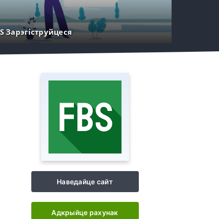
S Зарэгіструйцеся
Наведайце сайт
Адкрыйце рахунак