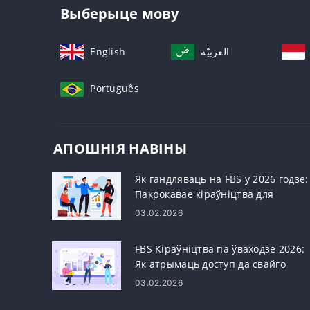
Выберыце мову
English
العربيّة
Português
АПОШНІЯ НАВІНЫ
Як гандляваць на FBS у 2026 годзе:
Пакрокавае кіраўніцтва для
пачаткоўцаў, платформы, тыпы
03.02.2026
заказаў і кіраванне рызыкамі
FBS Кіраўніцтва па ўваходзе 2026:
Як атрымаць доступ да свайго
ўліковага запісу, скінуць пароль і
03.02.2026
вырашыць праблемы з уваходам