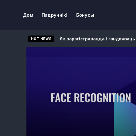
Дом
Падручнікі
Бонусы
Як зарэгістравацца і гандляваць
HOT NEWS