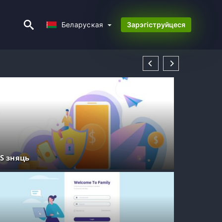
Беларуская
Беларуская
Зарэгіструйцеся
S зняць