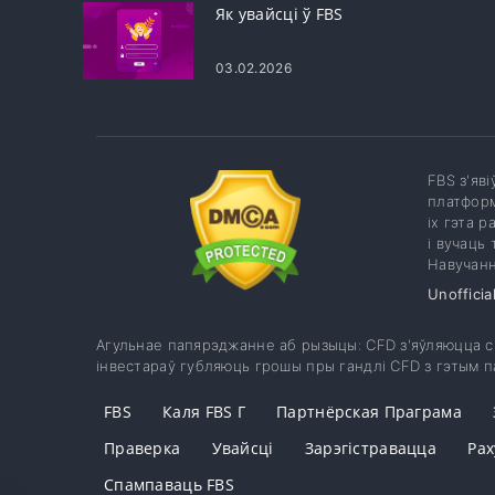
Як увайсці ў FBS
03.02.2026
FBS з'яв
платформ
іх гэта 
і вучаць
Навучанн
Unofficia
Агульнае папярэджанне аб рызыцы: CFD з'яўляюцца ск
інвестараў губляюць грошы пры гандлі CFD з гэтым п
FBS
Каля FBS Г
Партнёрская Праграма
Праверка
Увайсці
Зарэгістравацца
Рах
Спампаваць FBS