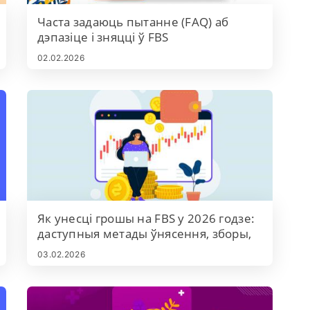
Часта задаюць пытанне (FAQ) аб
дэпазіце і зняцці ў FBS
02.02.2026
Як унесці грошы на FBS у 2026 годзе:
даступныя метады ўнясення, зборы,
мінімальная сума і час апрацоўкі
03.02.2026