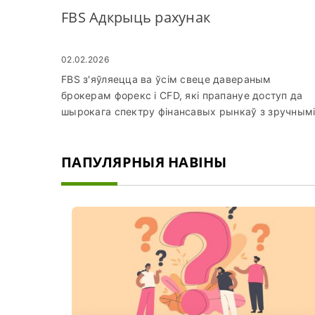
FBS Адкрыць рахунак
02.02.2026
FBS з'яўляецца ва ўсім свеце давераным
брокерам форекс і CFD, які прапануе доступ да
шырокага спектру фінансавых рынкаў з зручным
платформамі, канкурэнтнымі спрэдамі і моцнай
нарматыўнай падтрымкай. Незалежна ад таго,
ПАПУЛЯРНЫЯ НАВІНЫ
пачатковец вы ў гандлі або дасведчаны інвестар,
пачатак пачынаецца з адкрыцця ўліковага запісу 
ўваходу ў сістэму, каб атрымаць доступ да
гандлёвай панэлі. Гэта кіраўніцтва правядзе вас
праз увесь працэс, каб дапамагчы вам лёгка і
бяспечна наладзіць і ўвайсці ў свой уліковы запіс
FBS.