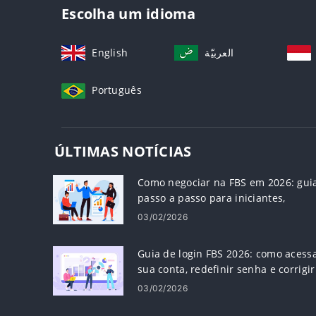
Escolha um idioma
English
العربيّة
Português
ÚLTIMAS NOTÍCIAS
Como negociar na FBS em 2026: gui
passo a passo para iniciantes,
plataformas, tipos de pedidos e
03/02/2026
gerenciamento de risco
Guia de login FBS 2026: como acess
sua conta, redefinir senha e corrigir
problemas de login
03/02/2026