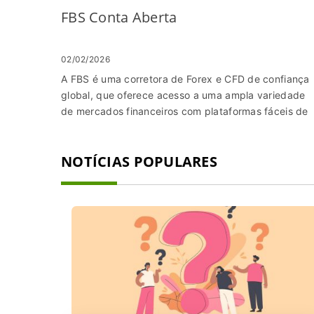
FBS Conta Aberta
02/02/2026
A FBS é uma corretora de Forex e CFD de confiança
global, que oferece acesso a uma ampla variedade
de mercados financeiros com plataformas fáceis de
usar, spreads competitivos e forte apoio regulatório.
Quer você seja um novato na negociação ou um
NOTÍCIAS POPULARES
investidor experiente, os primeiros passos começam
com a abertura de uma conta e o login para acessar
painel de negociação. Este guia orienta você durant
todo o processo para ajudá-lo a configurar e fazer
login em sua conta FBS com facilidade e segurança.