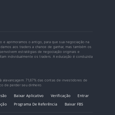
 e aprimoramos o antigo, para que sua negociação na
as damos aos traders a chance de ganhar, mas também os
senvolvem estratégias de negociação originais e
ltam individualmente os traders. A educação é conduzida
 à alavancagem. 71,67% das contas de investidores de
co de perder seu dinheiro.
isão
Baixar Aplicativo
Verificação
Entrar
ação
Programa De Referência
Baixar FBS