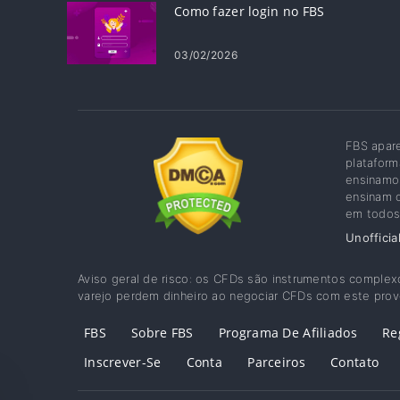
Como fazer login no FBS
03/02/2026
FBS apar
plataform
ensinamos
ensinam o
em todos 
Unofficia
Aviso geral de risco: os CFDs são instrumentos complex
varejo perdem dinheiro ao negociar CFDs com este proved
FBS
Sobre FBS
Programa De Afiliados
Re
Inscrever-Se
Conta
Parceiros
Contato