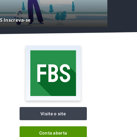
S Inscreva-se
Visite o site
Conta aberta