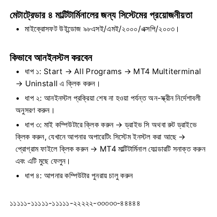
মেটাট্রেডার ৪ মাল্টিটার্মিনালের জন্য সিস্টেমের প্রয়োজনীয়তা
মাইক্রোসফট উইন্ডোজ ৯৮এসই/এমই/২০০০/এক্সপি/২০০৩।
কিভাবে আনইনস্টল করবেন
ধাপ ১: Start → All Programs → MT4 Multiterminal
→ Uninstall এ ক্লিক করুন।
ধাপ ২: আনইনস্টল প্রক্রিয়া শেষ না হওয়া পর্যন্ত অন-স্ক্রীন নির্দেশাবলী
অনুসরণ করুন।
ধাপ ৩: মাই কম্পিউটারে ক্লিক করুন → ড্রাইভ সি অথবা রুট ড্রাইভে
ক্লিক করুন, যেখানে আপনার অপারেটিং সিস্টেম ইনস্টল করা আছে →
প্রোগ্রাম ফাইলে ক্লিক করুন → MT4 মাল্টিটার্মিনাল ফোল্ডারটি সনাক্ত করুন
এবং এটি মুছে ফেলুন।
ধাপ ৪: আপনার কম্পিউটার পুনরায় চালু করুন
১১১১১-১১১১১-১১১১১-২২২২২-৩৩৩৩৩-৪৪৪৪৪