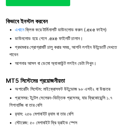
কিভাবে ইনস্টল করবেন
এখানে
ক্লিক করে টার্মিনালটি ডাউনলোড করুন
(.exe ফাইল)
ডাউনলোড হয়ে গেলে .exe ফাইলটি চালান।
প্রথমবার প্রোগ্রামটি চালু করার সময়, আপনি লগইন উইন্ডোটি দেখতে
পাবেন
আপনার আসল বা ডেমো অ্যাকাউন্ট লগইন ডেটা লিখুন।
MT5 সিস্টেমের প্রয়োজনীয়তা
অপারেটিং সিস্টেম: মাইক্রোসফট উইন্ডোজ ৯৮ এসই২ বা উচ্চতর
প্রসেসর: ইন্টেল সেলেরন-ভিত্তিক প্রসেসর, যার ফ্রিকোয়েন্সি ১.৭
গিগাহার্টজ বা তার বেশি
র‍্যাম: ২৫৬ মেগাবাইট র‍্যাম বা তার বেশি
স্টোরেজ: ৫০ মেগাবাইট ফ্রি ড্রাইভ স্পেস