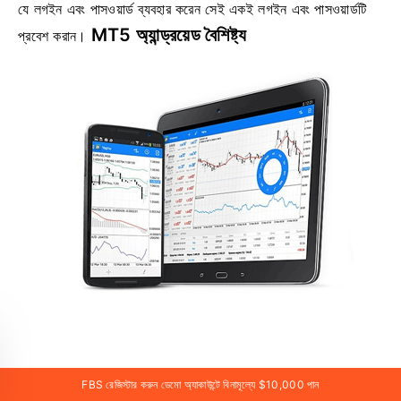
যে লগইন এবং পাসওয়ার্ড ব্যবহার করেন সেই একই লগইন এবং পাসওয়ার্ডটি
MT5 অ্যান্ড্রয়েড বৈশিষ্ট্য
প্রবেশ করান।
অ্যাপ্লিকেশনটি বিশেষভাবে অ্যান্ড্রয়েডের জন্য তৈরি করা হয়েছে
FBS রেজিস্টার করুন ডেমো অ্যাকাউন্টে বিনামূল্যে $10,000 পান