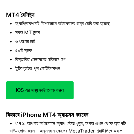
MT4 বৈশিষ্ট্য
অ্যাপ্লিকেশনটি বিশেষভাবে আইফোনের জন্য তৈরি করা হয়েছে
সকল MT টুলস
৩ ধরণের চার্ট
৫০টি সূচক
বিস্তারিত লেনদেনের ইতিহাস লগ
ইন্টিগ্রেটেড পুশ নোটিফিকেশন
IOS এর জন্য ডাউনলোড করুন
কিভাবে iPhone MT4 অ্যাক্সেস করবেন
ধাপ ১: আপনার আইফোনে অ্যাপ স্টোর খুলুন, অথবা এখান থেকে অ্যাপটি
ডাউনলোড করুন। অনুসন্ধান ক্ষেত্রে MetaTrader শব্দটি লিখে অ্যাপ