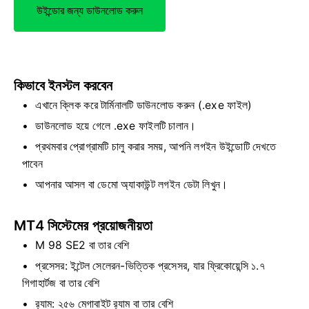
উইন্ডোর জন্য ডাউনলোড করুন
কিভাবে ইনস্টল করবেন
এখানে ক্লিক করে টার্মিনালটি ডাউনলোড করুন (.exe ফাইল)
ডাউনলোড হয়ে গেলে .exe ফাইলটি চালান।
প্রথমবার প্রোগ্রামটি চালু করার সময়, আপনি লগইন উইন্ডোটি দেখতে
পাবেন
আপনার আসল বা ডেমো অ্যাকাউন্ট লগইন ডেটা লিখুন।
MT4 সিস্টেমের প্রয়োজনীয়তা
М 98 SE2 বা তার বেশি
প্রসেসর: ইন্টেল সেলেরন-ভিত্তিক প্রসেসর, যার ফ্রিকোয়েন্সি ১.৭
গিগাহার্টজ বা তার বেশি
র‍্যাম: ২৫৬ মেগাবাইট র‍্যাম বা তার বেশি