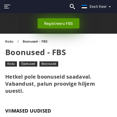
Eesti Keel
Registreeru FBS
Kodu
Boonused - FBS
Boonused - FBS
Kodu
Õpetused
Boonused
Hetkel pole boonuseid saadaval.
Vabandust, palun proovige hiljem
uuesti.
VIIMASED UUDISED