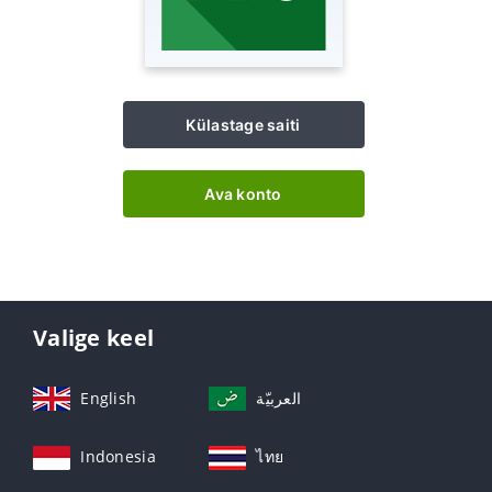
Külastage saiti
Ava konto
Valige keel
English
العربيّة
Indonesia
ไทย