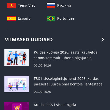
Tiếng Việt
Русский
Español
Português
VIIMASED UUDISED
Kuidas FBS-iga 2026. aastal kaubelda:
samm-sammult juhend algajatele,
platvormid, tellimuste tüübid ja
03.02.2026
riskijuhtimine
FBS-i sisselogimisjuhend 2026: kuidas
pääseda juurde oma kontole, lähtestada
parool ja lahendada
03.02.2026
sisselogimisprobleemid
Kuidas FBS-i sisse logida