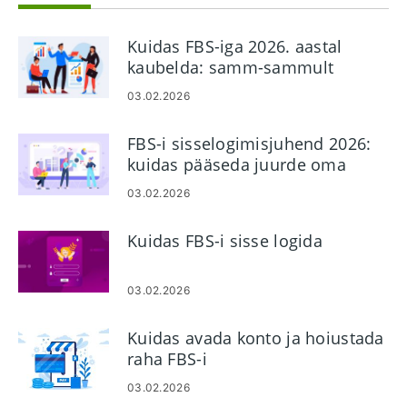
Kuidas FBS-iga 2026. aastal
kaubelda: samm-sammult
juhend algajatele, platvormid,
03.02.2026
tellimuste tüübid ja
riskijuhtimine
FBS-i sisselogimisjuhend 2026:
kuidas pääseda juurde oma
kontole, lähtestada parool ja
03.02.2026
lahendada
sisselogimisprobleemid
Kuidas FBS-i sisse logida
03.02.2026
Kuidas avada konto ja hoiustada
raha FBS-i
03.02.2026