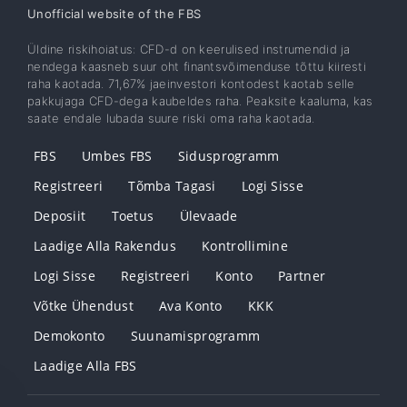
Unofficial website of the FBS
Üldine riskihoiatus: CFD-d on keerulised instrumendid ja
nendega kaasneb suur oht finantsvõimenduse tõttu kiiresti
raha kaotada. 71,67% jaeinvestori kontodest kaotab selle
pakkujaga CFD-dega kaubeldes raha. Peaksite kaaluma, kas
saate endale lubada suure riski oma raha kaotada.
FBS
Umbes FBS
Sidusprogramm
Registreeri
Tõmba Tagasi
Logi Sisse
Deposiit
Toetus
Ülevaade
Laadige Alla Rakendus
Kontrollimine
Logi Sisse
Registreeri
Konto
Partner
Võtke Ühendust
Ava Konto
KKK
Demokonto
Suunamisprogramm
Laadige Alla FBS