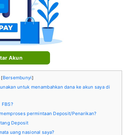
tar Akun
i
Bersembunyi
[
]
gunakan untuk menambahkan dana ke akun saya di
e FBS?
 memproses permintaan Deposit/Penarikan?
ntang Deposit
mata uang nasional saya?