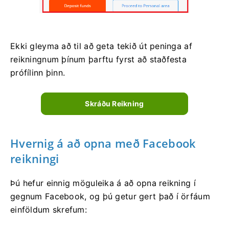
Ekki gleyma að til að geta tekið út peninga af
reikningnum þínum þarftu fyrst að staðfesta
prófílinn þinn.
Skráðu Reikning
Hvernig á að opna með Facebook
reikningi
Þú hefur einnig möguleika á að opna reikning í
gegnum Facebook, og þú getur gert það í örfáum
einföldum skrefum: