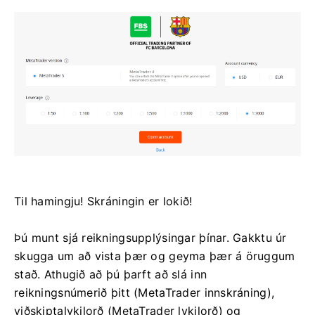
Til hamingju! Skráningin er lokið!
Þú munt sjá reikningsupplýsingar þínar. Gakktu úr
skugga um að vista þær og geyma þær á öruggum
stað. Athugið að þú þarft að slá inn
reikningsnúmerið þitt (MetaTrader innskráning),
viðskiptalykilorð (MetaTrader lykilorð) og