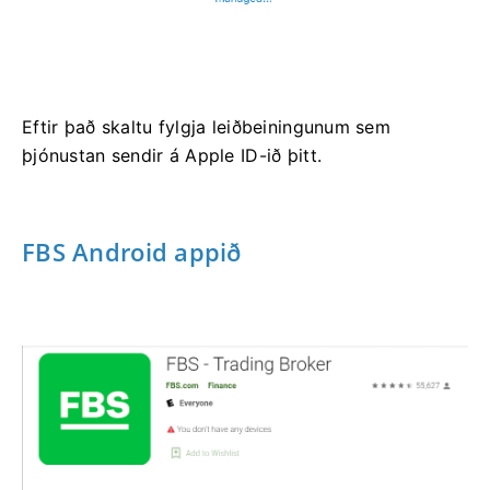
Eftir það skaltu fylgja leiðbeiningunum sem
þjónustan sendir á Apple ID-ið þitt.
FBS Android appið