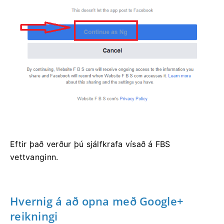
Eftir það verður þú sjálfkrafa vísað á FBS
vettvanginn.
Hvernig á að opna með Google+
reikningi