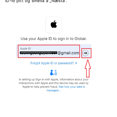
ID-ið þitt og smella á „Næsta“.