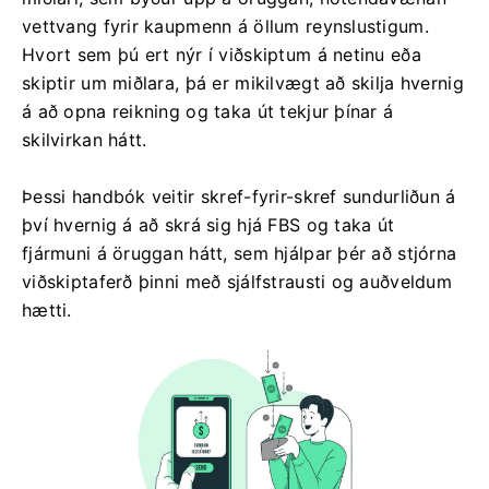
vettvang fyrir kaupmenn á öllum reynslustigum.
Hvort sem þú ert nýr í viðskiptum á netinu eða
skiptir um miðlara, þá er mikilvægt að skilja hvernig
á að opna reikning og taka út tekjur þínar á
skilvirkan hátt.
Þessi handbók veitir skref-fyrir-skref sundurliðun á
því hvernig á að skrá sig hjá FBS og taka út
fjármuni á öruggan hátt, sem hjálpar þér að stjórna
viðskiptaferð þinni með sjálfstrausti og auðveldum
hætti.