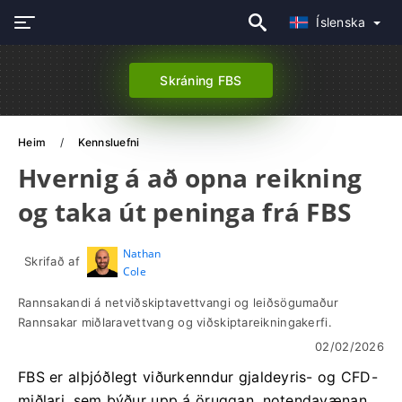
Íslenska
Skráning FBS
Heim
Kennsluefni
Hvernig á að opna reikning
og taka út peninga frá FBS
Nathan
Skrifað af
Cole
Rannsakandi á netviðskiptavettvangi og leiðsögumaður
Rannsakar miðlaravettvang og viðskiptareikningakerfi.
02/02/2026
FBS er alþjóðlegt viðurkenndur gjaldeyris- og CFD-
miðlari, sem býður upp á öruggan, notendavænan