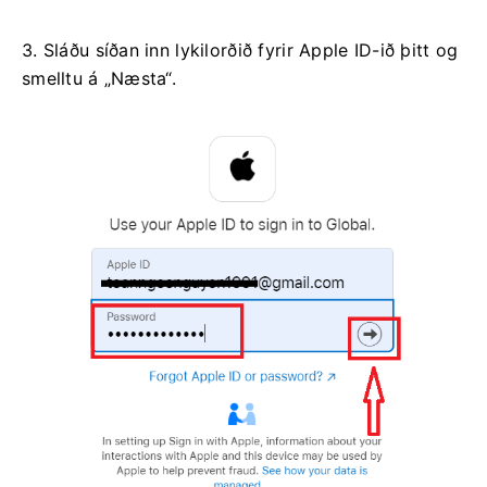
3. Sláðu síðan inn lykilorðið fyrir Apple ID-ið þitt og
smelltu á „Næsta“.