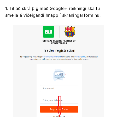
1. Til að skrá þig með Google+ reikningi skaltu
smella á viðeigandi hnapp í skráningarforminu.