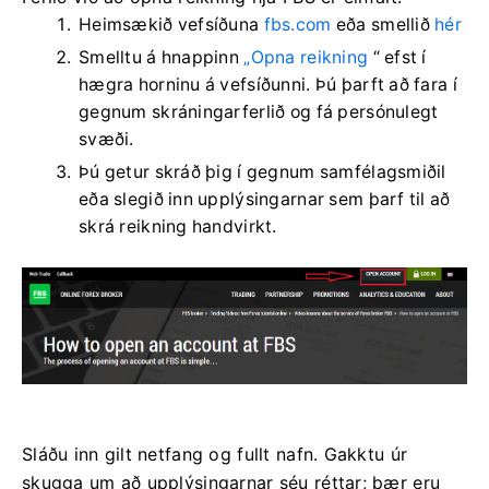
Heimsækið vefsíðuna
fbs.com
eða smellið
hér
Smelltu á hnappinn
„Opna reikning
“ efst í
hægra horninu á vefsíðunni. Þú þarft að fara í
gegnum skráningarferlið og fá persónulegt
svæði.
Þú getur skráð þig í gegnum samfélagsmiðil
eða slegið inn upplýsingarnar sem þarf til að
skrá reikning handvirkt.
Sláðu inn gilt netfang og fullt nafn. Gakktu úr
skugga um að upplýsingarnar séu réttar; þær eru