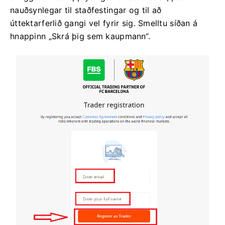
nauðsynlegar til staðfestingar og til að
úttektarferlið gangi vel fyrir sig. Smelltu síðan á
hnappinn „Skrá þig sem kaupmann“.