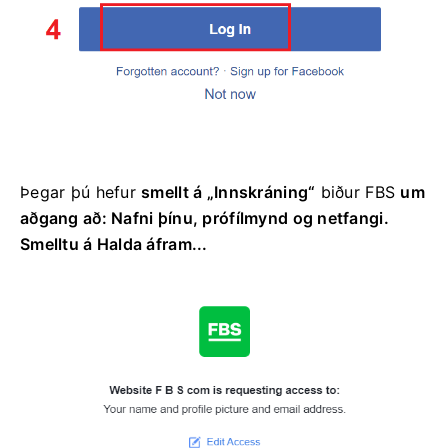
Þegar þú hefur
smellt á „Innskráning“
biður FBS
um
aðgang að: Nafni þínu, prófílmynd og netfangi.
Smelltu á Halda áfram...