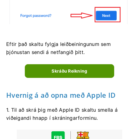
Eftir það skaltu fylgja leiðbeiningunum sem
þjónustan sendi á netfangið þitt.
Skráðu Reikning
Hvernig á að opna með Apple ID
1. Til að skrá þig með Apple ID skaltu smella á
viðeigandi hnapp í skráningarforminu.