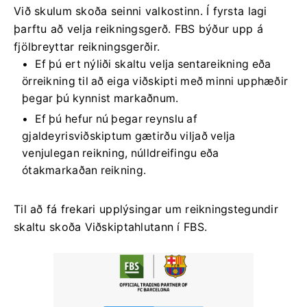
Við skulum skoða seinni valkostinn. Í fyrsta lagi
þarftu að velja reikningsgerð. FBS býður upp á
fjölbreyttar reikningsgerðir.
Ef þú ert nýliði skaltu velja sentareikning eða
örreikning til að eiga viðskipti með minni upphæðir
þegar þú kynnist markaðnum.
Ef þú hefur nú þegar reynslu af
gjaldeyrisviðskiptum gætirðu viljað velja
venjulegan reikning, núlldreifingu eða
ótakmarkaðan reikning.
Til að fá frekari upplýsingar um reikningstegundir
skaltu skoða Viðskiptahlutann í FBS.