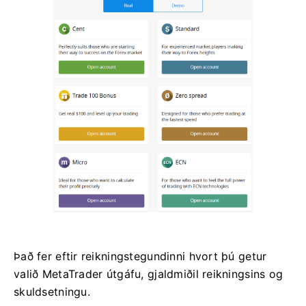
Það fer eftir reikningstegundinni hvort þú getur
valið MetaTrader útgáfu, gjaldmiðil reikningsins og
skuldsetningu.