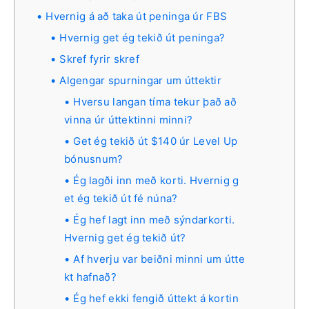
Hvernig á að taka út peninga úr FBS
Hvernig get ég tekið út peninga?
Skref fyrir skref
Algengar spurningar um úttektir
Hversu langan tíma tekur það að
vinna úr úttektinni minni?
Get ég tekið út $140 úr Level Up
bónusnum?
Ég lagði inn með korti. Hvernig g
et ég tekið út fé núna?
Ég hef lagt inn með sýndarkorti.
Hvernig get ég tekið út?
Af hverju var beiðni minni um útte
kt hafnað?
Ég hef ekki fengið úttekt á kortin