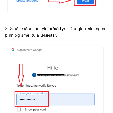
3. Sláðu síðan inn lykilorðið fyrir Google reikninginn
þinn og smelltu á „Næsta“.