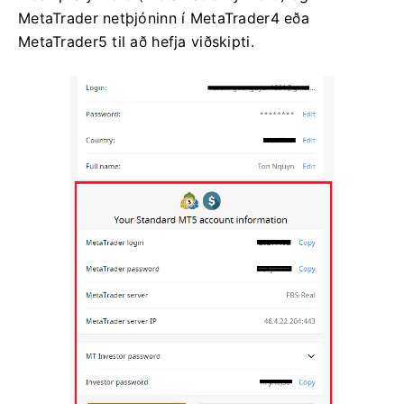
MetaTrader netþjóninn í MetaTrader4 eða
MetaTrader5 til að hefja viðskipti.