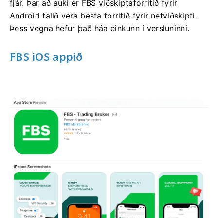
fjár. Þar að auki er FBS viðskiptaforritið fyrir
Android talið vera besta forritið fyrir netviðskipti.
Þess vegna hefur það háa einkunn í versluninni.
FBS iOS appið