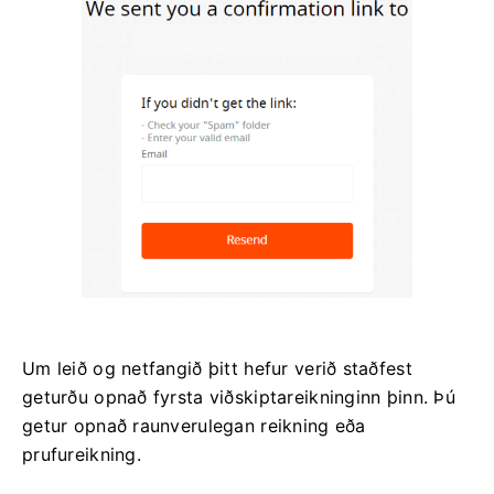
Um leið og netfangið þitt hefur verið staðfest
geturðu opnað fyrsta viðskiptareikninginn þinn. Þú
getur opnað raunverulegan reikning eða
prufureikning.