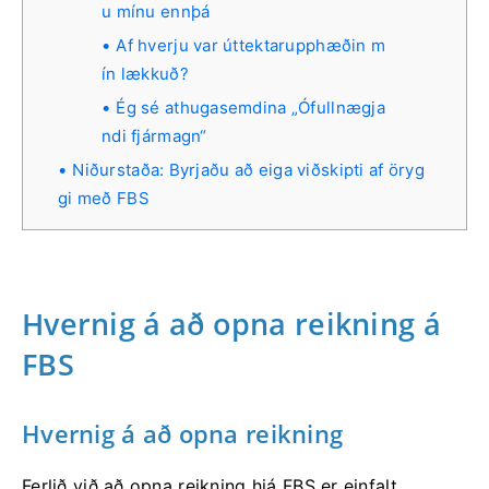
u mínu ennþá
Af hverju var úttektarupphæðin m
ín lækkuð?
Ég sé athugasemdina „Ófullnægja
ndi fjármagn“
Niðurstaða: Byrjaðu að eiga viðskipti af öryg
gi með FBS
Hvernig á að opna reikning á
FBS
Hvernig á að opna reikning
Ferlið við að opna reikning hjá FBS er einfalt.