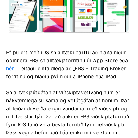
Ef þú ert með iOS snjalltæki þarftu að hlaða niður
opinbera FBS snjalltækjaforritinu úr App Store eða
hér
. Leitaðu einfaldlega að „FBS – Trading Broker“
forritinu og hlaðið því niður á iPhone eða iPad.
Snjalltækjaútgáfan af viðskiptavettvanginum er
nákvæmlega sú sama og vefútgáfan af honum. Þar
af leiðandi verða engin vandamál með viðskipti og
millifærslur fjár. Þar að auki er FBS viðskiptaforritið
fyrir IOS talið vera besta forritið fyrir netviðskipti.
Þess vegna hefur það háa einkunn í versluninni.