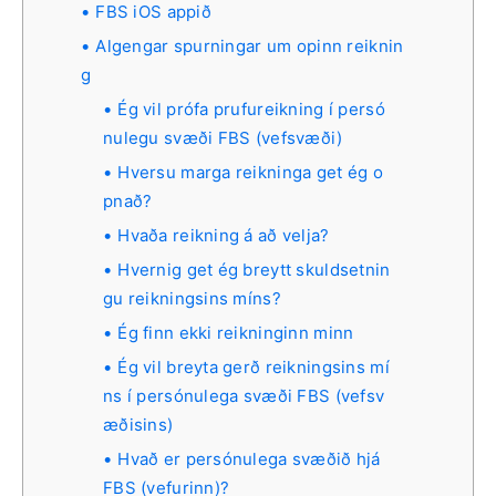
FBS iOS appið
Algengar spurningar um opinn reiknin
g
Ég vil prófa prufureikning í persó
nulegu svæði FBS (vefsvæði)
Hversu marga reikninga get ég o
pnað?
Hvaða reikning á að velja?
Hvernig get ég breytt skuldsetnin
gu reikningsins míns?
Ég finn ekki reikninginn minn
Ég vil breyta gerð reikningsins mí
ns í persónulega svæði FBS (vefsv
æðisins)
Hvað er persónulega svæðið hjá
FBS (vefurinn)?