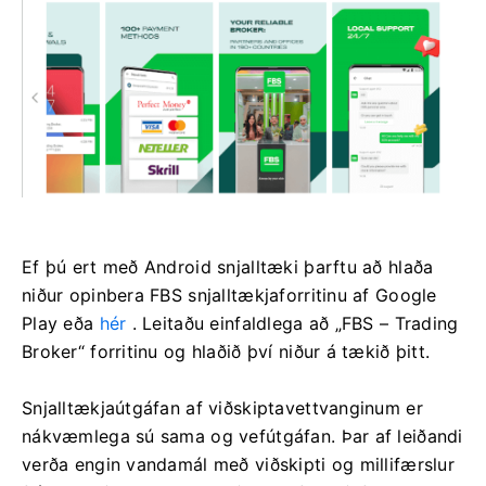
Ef þú ert með Android snjalltæki þarftu að hlaða
niður opinbera FBS snjalltækjaforritinu af Google
Play eða
hér
. Leitaðu einfaldlega að „FBS – Trading
Broker“ forritinu og hlaðið því niður á tækið þitt.
Snjalltækjaútgáfan af viðskiptavettvanginum er
nákvæmlega sú sama og vefútgáfan. Þar af leiðandi
verða engin vandamál með viðskipti og millifærslur