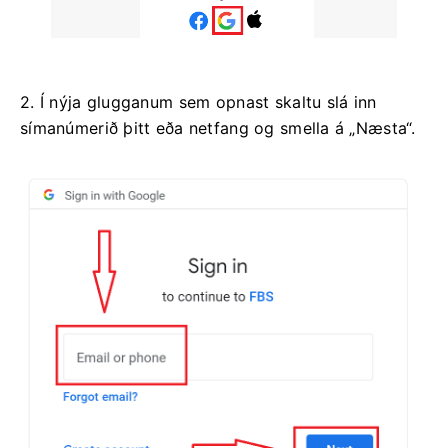
2. Í nýja glugganum sem opnast skaltu slá inn
símanúmerið þitt eða netfang og smella á „Næsta“.