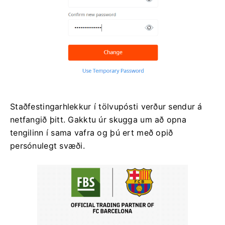
Staðfestingarhlekkur í tölvupósti verður sendur á
netfangið þitt. Gakktu úr skugga um að opna
tengilinn í sama vafra og þú ert með opið
persónulegt svæði.