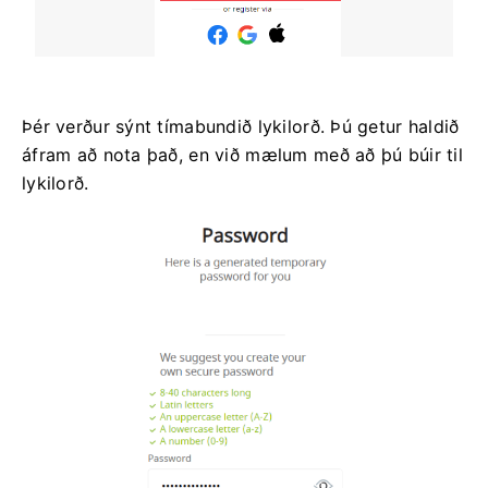
Þér verður sýnt tímabundið lykilorð. Þú getur haldið
áfram að nota það, en við mælum með að þú búir til
lykilorð.