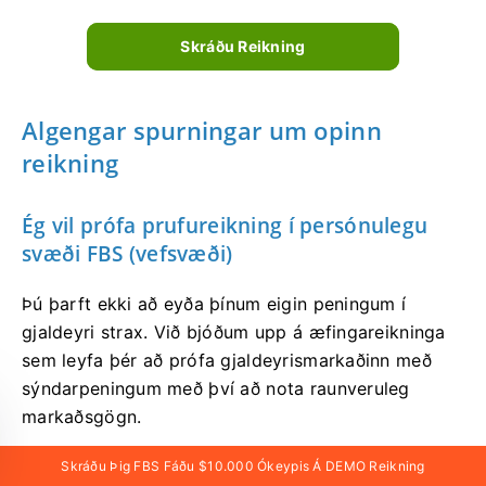
Skráðu Reikning
Algengar spurningar um opinn
reikning
Ég vil prófa prufureikning í persónulegu
svæði FBS (vefsvæði)
Þú þarft ekki að eyða þínum eigin peningum í
gjaldeyri strax. Við bjóðum upp á æfingareikninga
sem leyfa þér að prófa gjaldeyrismarkaðinn með
sýndarpeningum með því að nota raunveruleg
markaðsgögn.
Skráðu Þig FBS Fáðu $10.000 Ókeypis Á DEMO Reikning
Notkun prufureiknings er frábær leið til að læra að