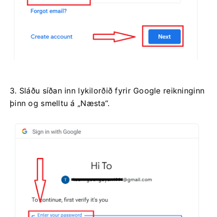
3. Sláðu síðan inn lykilorðið fyrir Google reikninginn
þinn og smelltu á „Næsta“.