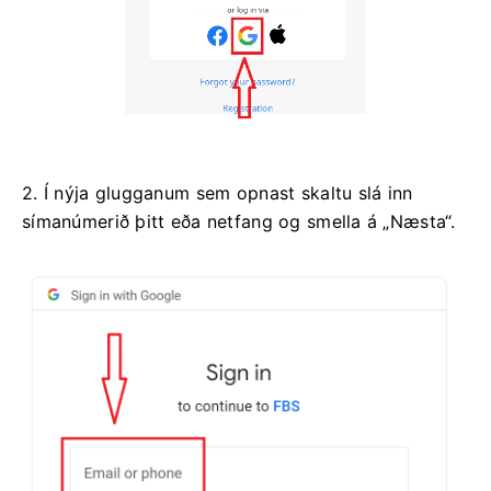
2. Í nýja glugganum sem opnast skaltu slá inn
símanúmerið þitt eða netfang og smella á „Næsta“.