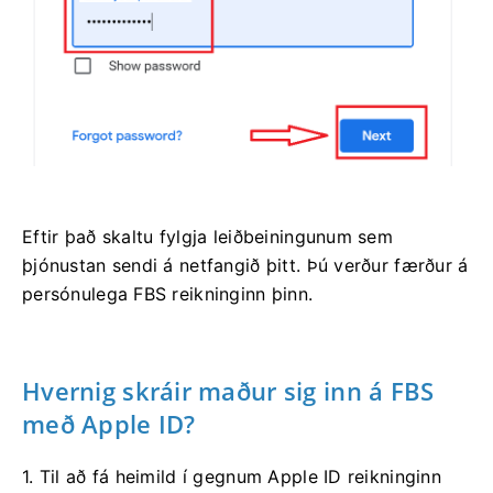
Eftir það skaltu fylgja leiðbeiningunum sem
þjónustan sendi á netfangið þitt. Þú verður færður á
persónulega FBS reikninginn þinn.
Hvernig skráir maður sig inn á FBS
með Apple ID?
1. Til að fá heimild í gegnum Apple ID reikninginn