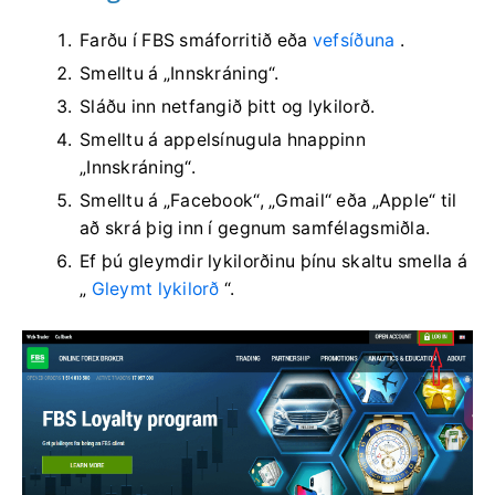
Farðu í FBS smáforritið eða
vefsíðuna
.
Smelltu á „Innskráning“.
Sláðu inn netfangið þitt og lykilorð.
Smelltu á appelsínugula hnappinn
„Innskráning“.
Smelltu á „Facebook“, „Gmail“ eða „Apple“ til
að skrá þig inn í gegnum samfélagsmiðla.
Ef þú gleymdir lykilorðinu þínu skaltu smella á
„
Gleymt lykilorð
“.