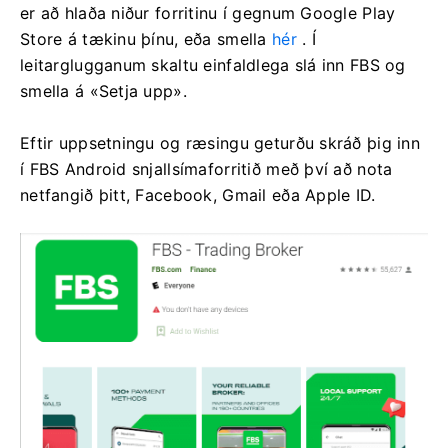
er að hlaða niður forritinu í gegnum Google Play
Store á tækinu þínu, eða smella
hér
. Í
leitarglugganum skaltu einfaldlega slá inn FBS og
smella á «Setja upp».
Eftir uppsetningu og ræsingu geturðu skráð þig inn
í FBS Android snjallsímaforritið með því að nota
netfangið þitt, Facebook, Gmail eða Apple ID.