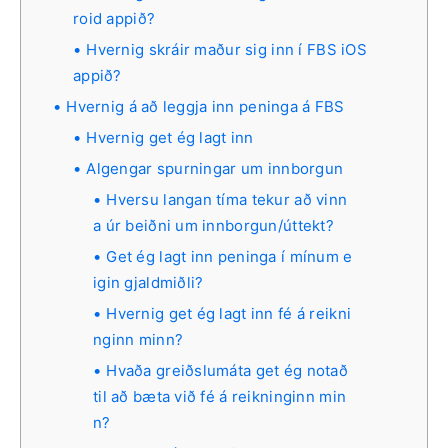
roid appið?
Hvernig skráir maður sig inn í FBS iOS
appið?
Hvernig á að leggja inn peninga á FBS
Hvernig get ég lagt inn
Algengar spurningar um innborgun
Hversu langan tíma tekur að vinn
a úr beiðni um innborgun/úttekt?
Get ég lagt inn peninga í mínum e
igin gjaldmiðli?
Hvernig get ég lagt inn fé á reikni
nginn minn?
Hvaða greiðslumáta get ég notað
til að bæta við fé á reikninginn min
n?