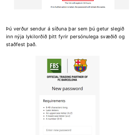
Þú verður sendur á síðuna þar sem þú getur slegið
inn nýja lykilorðið þitt fyrir persónulega svæðið og
staðfest það.