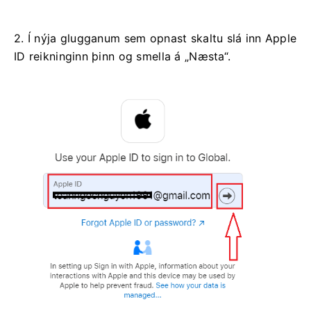
2. Í nýja glugganum sem opnast skaltu slá inn Apple
ID reikninginn þinn og smella á „Næsta“.