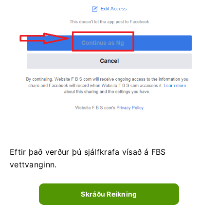
Eftir það verður þú sjálfkrafa vísað á FBS
vettvanginn.
Skráðu Reikning