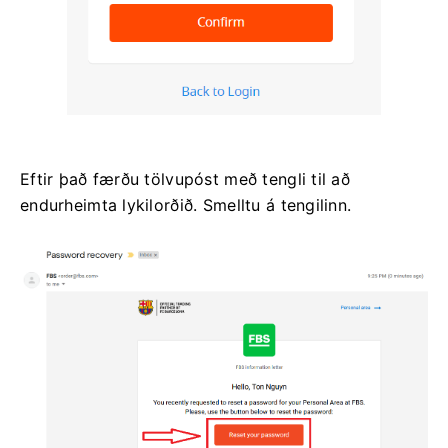
Eftir það færðu tölvupóst með tengli til að
endurheimta lykilorðið. Smelltu á tengilinn.