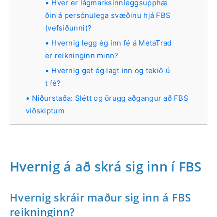
Hver er lágmarksinnleggsupphæ
ðin á persónulega svæðinu hjá FBS
(vefsíðunni)?
Hvernig legg ég inn fé á MetaTrad
er reikninginn minn?
Hvernig get ég lagt inn og tekið ú
t fé?
Niðurstaða: Slétt og örugg aðgangur að FBS
viðskiptum
Hvernig á að skrá sig inn í FBS
Hvernig skráir maður sig inn á FBS
reikninginn?