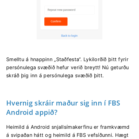
Smelltu á hnappinn „Staðfesta“. Lykilorðið þitt fyrir
persónulega svæðið hefur verið breytt! Nú geturðu
skráð þig inn á persónulega svæðið þitt.
Hvernig skráir maður sig inn í FBS
Android appið?
Heimild á Android snjallsímakerfinu er framkvæmd
á svipaðan hátt og heimild á FBS vefsíðunni. Hægt