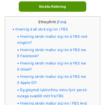
Skráðu Reikning
Efnisyfirlit
Fela
[
]
Hvernig á að skrá sig inn í FBS
Hvernig skráir maður sig inn á FBS reik
ninginn?
Hvernig skráir maður sig inn á FBS me
ð Facebook?
Hvernig skráir maður sig inn á FBS me
ð Gmail?
Hvernig skráir maður sig inn á FBS me
ð Apple ID?
Ég gleymdi lykilorðinu mínu fyrir persó
nulega svæðið mitt frá FBS
Hvernig skráir maður sig inn í FBS And