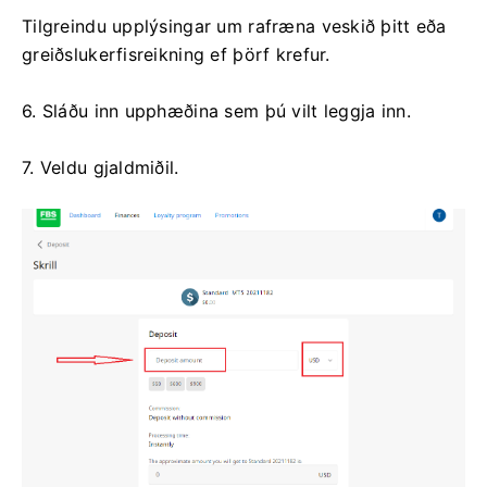
Tilgreindu upplýsingar um rafræna veskið þitt eða
greiðslukerfisreikning ef þörf krefur.
6. Sláðu inn upphæðina sem þú vilt leggja inn.
7. Veldu gjaldmiðil.