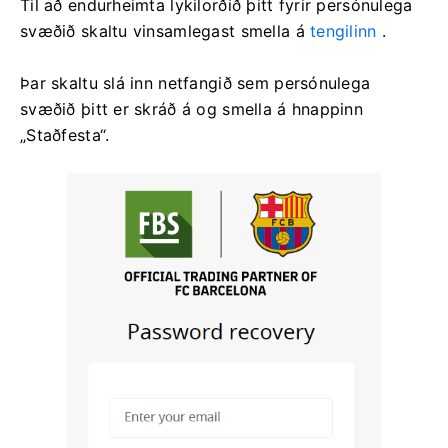
Til að endurheimta lykilorðið þitt fyrir persónulega
svæðið skaltu vinsamlegast smella á
tengilinn
.
Þar skaltu slá inn netfangið sem persónulega
svæðið þitt er skráð á og smella á hnappinn
„Staðfesta“.