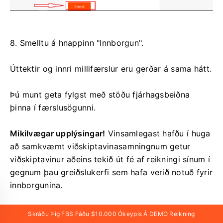
8. Smelltu á hnappinn "Innborgun".
Úttektir og innri millifærslur eru gerðar á sama hátt.
Þú munt geta fylgst með stöðu fjárhagsbeiðna
þinna í færslusögunni.
Mikilvægar upplýsingar!
Vinsamlegast hafðu í huga
að samkvæmt viðskiptavinasamningnum getur
viðskiptavinur aðeins tekið út fé af reikningi sínum í
gegnum þau greiðslukerfi sem hafa verið notuð fyrir
innborgunina.
Vinsamlegast athugið að til að leggja inn í FBS forrit
Skráðu Þig FBS Fáðu $10.000 Ókeypis Á DEMO Reikning