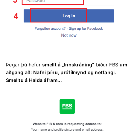
Þegar þú hefur
smellt á „Innskráning“
biður FBS
um
aðgang að: Nafni þínu, prófílmynd og netfangi.
Smelltu á Halda áfram...