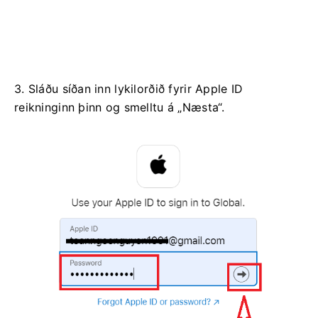
3. Sláðu síðan inn lykilorðið fyrir Apple ID
reikninginn þinn og smelltu á „Næsta“.