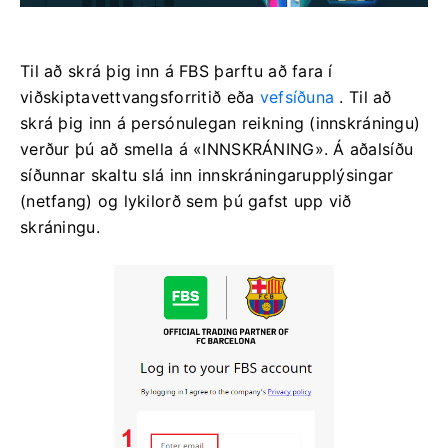
Til að skrá þig inn á FBS þarftu að fara í
viðskiptavettvangsforritið eða
vefsíðuna
. Til að
skrá þig inn á persónulegan reikning (innskráningu)
verður þú að smella á «INNSKRÁNING». Á aðalsíðu
síðunnar skaltu slá inn innskráningarupplýsingar
(netfang) og lykilorð sem þú gafst upp við
skráningu.