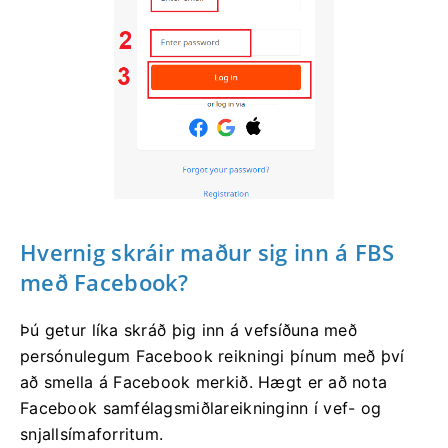
Hvernig skráir maður sig inn á FBS
með Facebook?
Þú getur líka skráð þig inn á vefsíðuna með
persónulegum Facebook reikningi þínum með því
að smella á Facebook merkið. Hægt er að nota
Facebook samfélagsmiðlareikninginn í vef- og
snjallsímaforritum.