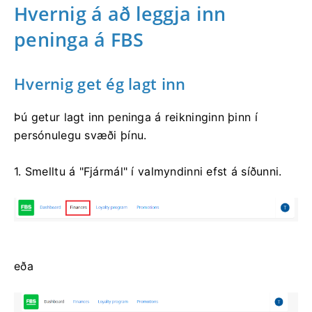
Hvernig á að leggja inn
peninga á FBS
Hvernig get ég lagt inn
Þú getur lagt inn peninga á reikninginn þinn í
persónulegu svæði þínu.
1. Smelltu á "Fjármál" í valmyndinni efst á síðunni.
eða