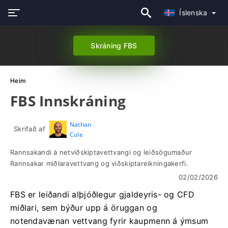
Íslenska
Skráning FBS
Heim
FBS Innskráning
Nathan
Skrifað af
Cole
Rannsakandi á netviðskiptavettvangi og leiðsögumaður
Rannsakar miðlaravettvang og viðskiptareikningakerfi.
02/02/2026
FBS er leiðandi alþjóðlegur gjaldeyris- og CFD
miðlari, sem býður upp á öruggan og
notendavænan vettvang fyrir kaupmenn á ýmsum