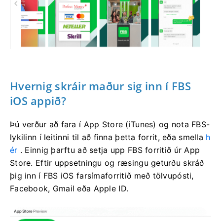
Hvernig skráir maður sig inn í FBS
iOS appið?
Þú verður að fara í App Store (iTunes) og nota FBS-
lykilinn í leitinni til að finna þetta forrit, eða smella
h
ér
. Einnig þarftu að setja upp FBS forritið úr App
Store. Eftir uppsetningu og ræsingu geturðu skráð
þig inn í FBS iOS farsímaforritið með tölvupósti,
Facebook, Gmail eða Apple ID.