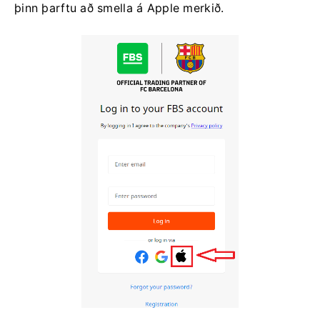
þinn þarftu að smella á Apple merkið.