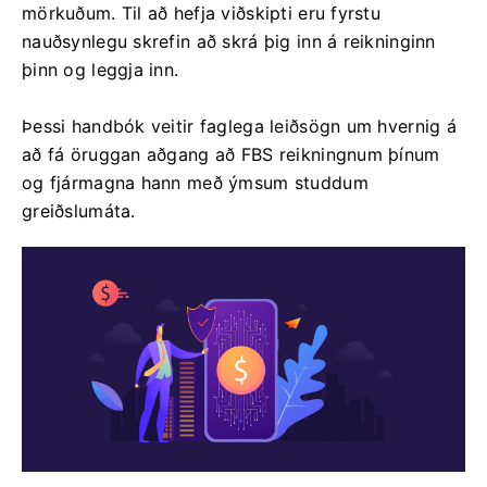
mörkuðum. Til að hefja viðskipti eru fyrstu
nauðsynlegu skrefin að skrá þig inn á reikninginn
þinn og leggja inn.
Þessi handbók veitir faglega leiðsögn um hvernig á
að fá öruggan aðgang að FBS reikningnum þínum
og fjármagna hann með ýmsum studdum
greiðslumáta.