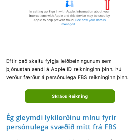
Eftir það skaltu fylgja leiðbeiningunum sem
þjónustan sendi á Apple ID reikninginn þinn. Þú
verður færður á persónulega FBS reikninginn þinn.
Skráðu Reikning
Ég gleymdi lykilorðinu mínu fyrir
persónulega svæðið mitt frá FBS