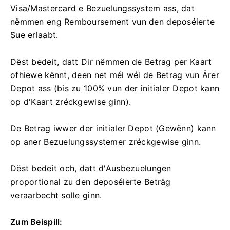
Visa/Mastercard e Bezuelungssystem ass, dat
nëmmen eng Remboursement vun den deposéierte
Sue erlaabt.
Dëst bedeit, datt Dir nëmmen de Betrag per Kaart
ofhiewe kënnt, deen net méi wéi de Betrag vun Ärer
Depot ass (bis zu 100% vun der initialer Depot kann
op d'Kaart zréckgewise ginn).
De Betrag iwwer der initialer Depot (Gewënn) kann
op aner Bezuelungssystemer zréckgewise ginn.
Dëst bedeit och, datt d'Ausbezuelungen
proportional zu den deposéierte Beträg
veraarbecht solle ginn.
Zum Beispill: