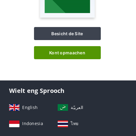
Besicht de Site
Kont opmaachen
Wielt eng Sprooch
English
العربيّة
Indonesia
ไทย