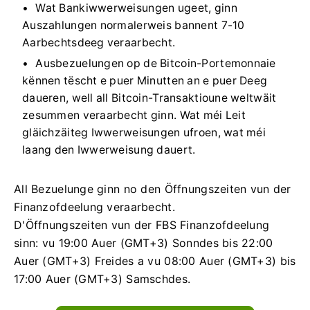
Wat Bankiwwerweisungen ugeet, ginn
Auszahlungen normalerweis bannent 7-10
Aarbechtsdeeg veraarbecht.
Ausbezuelungen op de Bitcoin-Portemonnaie
kënnen tëscht e puer Minutten an e puer Deeg
daueren, well all Bitcoin-Transaktioune weltwäit
zesummen veraarbecht ginn. Wat méi Leit
gläichzäiteg Iwwerweisungen ufroen, wat méi
laang den Iwwerweisung dauert.
All Bezuelunge ginn no den Öffnungszeiten vun der
Finanzofdeelung veraarbecht.
D'Öffnungszeiten vun der FBS Finanzofdeelung
sinn: vu 19:00 Auer (GMT+3) Sonndes bis 22:00
Auer (GMT+3) Freides a vu 08:00 Auer (GMT+3) bis
17:00 Auer (GMT+3) Samschdes.