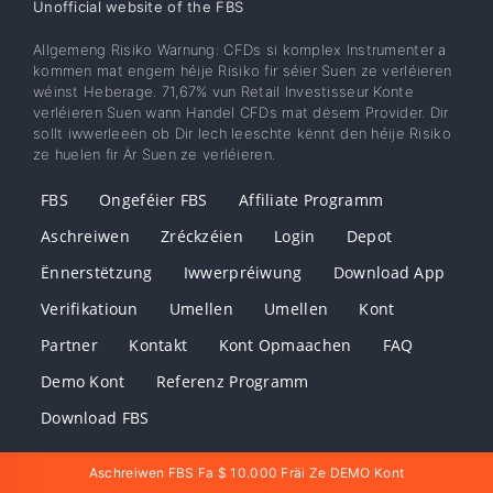
Unofficial website of the FBS
Allgemeng Risiko Warnung: CFDs si komplex Instrumenter a
kommen mat engem héije Risiko fir séier Suen ze verléieren
wéinst Heberage. 71,67% vun Retail Investisseur Konte
verléieren Suen wann Handel CFDs mat dësem Provider. Dir
sollt iwwerleeën ob Dir Iech leeschte kënnt den héije Risiko
ze huelen fir Är Suen ze verléieren.
FBS
Ongeféier FBS
Affiliate Programm
Aschreiwen
Zréckzéien
Login
Depot
Ënnerstëtzung
Iwwerpréiwung
Download App
Verifikatioun
Umellen
Umellen
Kont
Partner
Kontakt
Kont Opmaachen
FAQ
Demo Kont
Referenz Programm
Download FBS
Aschreiwen FBS Fa $ 10.000 Fräi Ze DEMO Kont
FBS Luxembourg - FBS Lëtzebuerg - FBS Luxemburg