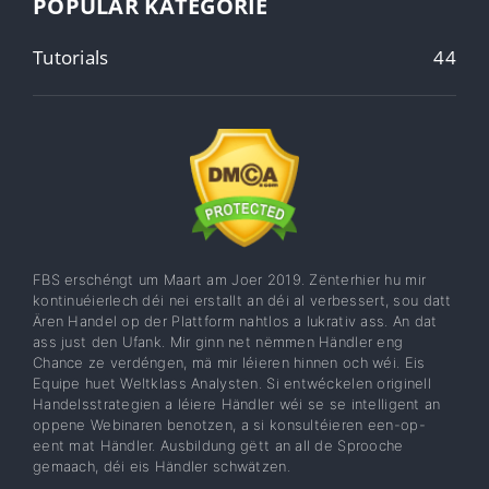
POPULÄR KATEGORIE
Tutorials
44
FBS erschéngt um Maart am Joer 2019. Zënterhier hu mir
kontinuéierlech déi nei erstallt an déi al verbessert, sou datt
Ären Handel op der Plattform nahtlos a lukrativ ass. An dat
ass just den Ufank. Mir ginn net nëmmen Händler eng
Chance ze verdéngen, mä mir léieren hinnen och wéi. Eis
Equipe huet Weltklass Analysten. Si entwéckelen originell
Handelsstrategien a léiere Händler wéi se se intelligent an
oppene Webinaren benotzen, a si konsultéieren een-op-
eent mat Händler. Ausbildung gëtt an all de Sprooche
gemaach, déi eis Händler schwätzen.