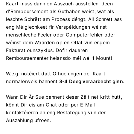
Kaart muss dann en Auszuch ausstellen, deen
d'Remboursement als Guthaben weist, wat als
leschte Schrëtt am Prozess déngt. All Schrëtt ass
eng Méiglechkeet fir Verspéidungen wéinst
mënschleche Feeler oder Computerfehler oder
wéinst dem Waarden op en Oflaf vun engem
Fakturatiounszyklus. Dofir daueren
Remboursementer heiansdo méi wéi 1 Mount!
W.e.g. notéiert datt Ofhuelungen per Kaart
normalerweis bannent
3-4 Deeg veraarbecht ginn.
Wann Dir Är Sue bannent dëser Zäit net kritt hutt,
kënnt Dir eis am Chat oder per E-Mail
kontaktéieren an eng Bestätegung vun der
Auszahlung ufroen.