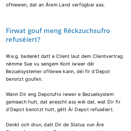
ofhiewen, dat an Ärem Land verfügbar ass.
Firwat gouf meng Réckzuchsufro
refuséiert?
W.e.g. bedenkt datt e Client laut dem Clientvertrag
nëmme Sue vu sengem Kont iwwer déi
Bezuelsystemer ofhiewe kann, déi fir d'Depot
benotzt goufen.
Wann Dir eng Depotufro iwwer e Bezuelsystem
gemaach hutt, dat anescht ass wéi dat, wat Dir fir
d'Depot benotzt hutt, gëtt Är Depot refuséiert.
Denkt och drun, datt Dir de Status vun Äre