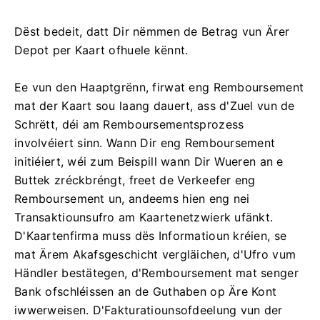
Dëst bedeit, datt Dir nëmmen de Betrag vun Ärer
Depot per Kaart ofhuele kënnt.
Ee vun den Haaptgrënn, firwat eng Remboursement
mat der Kaart sou laang dauert, ass d'Zuel vun de
Schrëtt, déi am Remboursementsprozess
involvéiert sinn. Wann Dir eng Remboursement
initiéiert, wéi zum Beispill wann Dir Wueren an e
Buttek zréckbréngt, freet de Verkeefer eng
Remboursement un, andeems hien eng nei
Transaktiounsufro am Kaartenetzwierk ufänkt.
D'Kaartenfirma muss dës Informatioun kréien, se
mat Ärem Akafsgeschicht vergläichen, d'Ufro vum
Händler bestätegen, d'Remboursement mat senger
Bank ofschléissen an de Guthaben op Äre Kont
iwwerweisen. D'Fakturatiounsofdeelung vun der