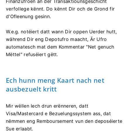
Finanzufroen an der Transaktiounsgeschicht
verfollege kënnt. Do kënnt Dir och de Grond fir
d'Ofleenung gesinn.
W.e.g. notéiert datt wann Dir oppen Uerder hutt,
während Dir eng Depotufro maacht, Är Ufro
automatesch mat dem Kommentar "Net genuch
Mëttel" refuséiert gëtt.
Ech hunn meng Kaart nach net
ausbezuelt kritt
Mir wëllen Iech drun erënneren, datt
Visa/Mastercard e Bezuelungssystem ass, dat
nëmmen eng Remboursement vun den deposéierte
Sue erlaabt.