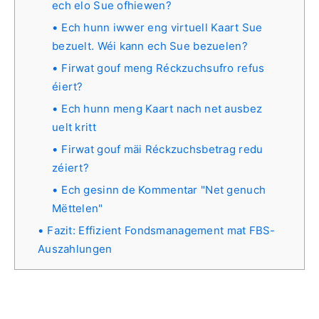
ech elo Sue ofhiewen?
Ech hunn iwwer eng virtuell Kaart Sue
bezuelt. Wéi kann ech Sue bezuelen?
Firwat gouf meng Réckzuchsufro refus
éiert?
Ech hunn meng Kaart nach net ausbez
uelt kritt
Firwat gouf mäi Réckzuchsbetrag redu
zéiert?
Ech gesinn de Kommentar "Net genuch
Mëttelen"
Fazit: Effizient Fondsmanagement mat FBS-
Auszahlungen