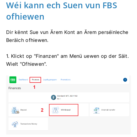
Wéi kann ech Suen vun FBS
ofhiewen
Dir kënnt Sue vun Ärem Kont an Ärem perséinleche
Beräich ofhiewen.
1. Klickt op "Finanzen" am Menü uewen op der Säit.
Wielt "Ofhiewen".