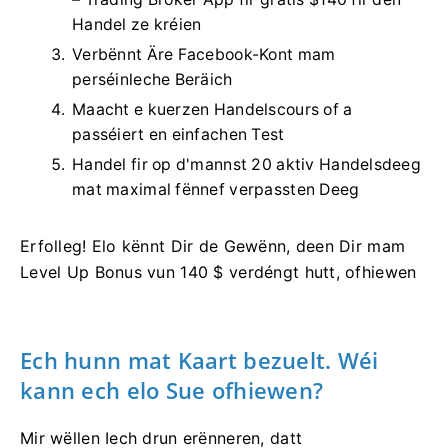
Handel ze kréien
Verbënnt Äre Facebook-Kont mam
perséinleche Beräich
Maacht e kuerzen Handelscours of a
passéiert en einfachen Test
Handel fir op d'mannst 20 aktiv Handelsdeeg
mat maximal fënnef verpassten Deeg
Erfolleg! Elo kënnt Dir de Gewënn, deen Dir mam
Level Up Bonus vun 140 $ verdéngt hutt, ofhiewen
Ech hunn mat Kaart bezuelt. Wéi
kann ech elo Sue ofhiewen?
Mir wëllen Iech drun erënneren, datt