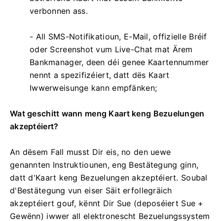
verbonnen ass.
- All SMS-Notifikatioun, E-Mail, offizielle Bréif
oder Screenshot vum Live-Chat mat Ärem
Bankmanager, deen déi genee Kaartennummer
nennt a spezifizéiert, datt dës Kaart
Iwwerweisunge kann empfänken;
Wat geschitt wann meng Kaart keng Bezuelungen
akzeptéiert?
An dësem Fall musst Dir eis, no den uewe
genannten Instruktiounen, eng Bestätegung ginn,
datt d'Kaart keng Bezuelungen akzeptéiert. Soubal
d'Bestätegung vun eiser Säit erfollegräich
akzeptéiert gouf, kënnt Dir Sue (deposéiert Sue +
Gewënn) iwwer all elektronescht Bezuelungssystem