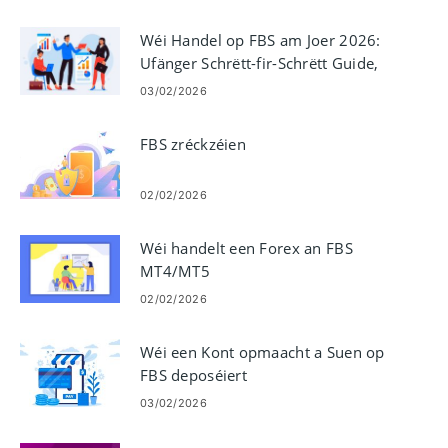
Wéi Handel op FBS am Joer 2026:
Ufänger Schrëtt-fir-Schrëtt Guide,
Plattformen, Bestellungsaarten &
03/02/2026
Risikomanagement
FBS zréckzéien
02/02/2026
Wéi handelt een Forex an FBS
MT4/MT5
02/02/2026
Wéi een Kont opmaacht a Suen op
FBS deposéiert
03/02/2026