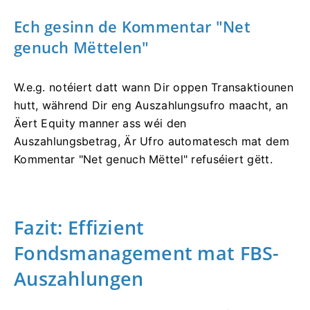
Ech gesinn de Kommentar "Net
genuch Mëttelen"
W.e.g. notéiert datt wann Dir oppen Transaktiounen
hutt, während Dir eng Auszahlungsufro maacht, an
Äert Equity manner ass wéi den
Auszahlungsbetrag, Är Ufro automatesch mat dem
Kommentar "Net genuch Mëttel" refuséiert gëtt.
Fazit: Effizient
Fondsmanagement mat FBS-
Auszahlungen