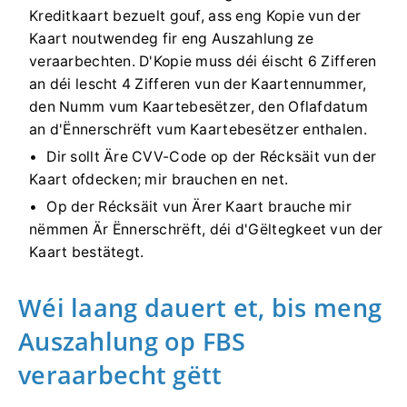
Kreditkaart bezuelt gouf, ass eng Kopie vun der
Kaart noutwendeg fir eng Auszahlung ze
veraarbechten. D'Kopie muss déi éischt 6 Zifferen
an déi lescht 4 Zifferen vun der Kaartennummer,
den Numm vum Kaartebesëtzer, den Oflafdatum
an d'Ënnerschrëft vum Kaartebesëtzer enthalen.
Dir sollt Äre CVV-Code op der Récksäit vun der
Kaart ofdecken; mir brauchen en net.
Op der Récksäit vun Ärer Kaart brauche mir
nëmmen Är Ënnerschrëft, déi d'Gëltegkeet vun der
Kaart bestätegt.
Wéi laang dauert et, bis meng
Auszahlung op FBS
veraarbecht gëtt