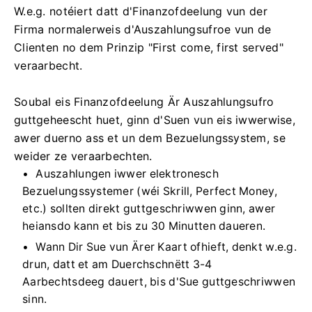
W.e.g. notéiert datt d'Finanzofdeelung vun der
Firma normalerweis d'Auszahlungsufroe vun de
Clienten no dem Prinzip "First come, first served"
veraarbecht.
Soubal eis Finanzofdeelung Är Auszahlungsufro
guttgeheescht huet, ginn d'Suen vun eis iwwerwise,
awer duerno ass et un dem Bezuelungssystem, se
weider ze veraarbechten.
Auszahlungen iwwer elektronesch
Bezuelungssystemer (wéi Skrill, Perfect Money,
etc.) sollten direkt guttgeschriwwen ginn, awer
heiansdo kann et bis zu 30 Minutten daueren.
Wann Dir Sue vun Ärer Kaart ofhieft, denkt w.e.g.
drun, datt et am Duerchschnëtt 3-4
Aarbechtsdeeg dauert, bis d'Sue guttgeschriwwen
sinn.