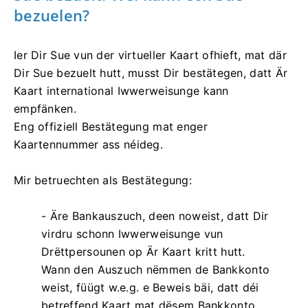
bezuelen?
Ier Dir Sue vun der virtueller Kaart ofhieft, mat där
Dir Sue bezuelt hutt, musst Dir bestätegen, datt Är
Kaart international Iwwerweisunge kann
empfänken.
Eng offiziell Bestätegung mat enger
Kaartennummer ass néideg.
Mir betruechten als Bestätegung:
- Äre Bankauszuch, deen noweist, datt Dir
virdru schonn Iwwerweisunge vun
Drëttpersounen op Är Kaart kritt hutt.
Wann den Auszuch nëmmen de Bankkonto
weist, füügt w.e.g. e Beweis bäi, datt déi
betreffend Kaart mat dësem Bankkonto