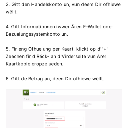
3. Gitt den Handelskonto un, vun deem Dir ofhiewe
wëllt.
4. Gitt Informatiounen iwwer Ären E-Wallet oder
Bezuelungssystemkonto un.
5. Fir eng Ofhuelung per Kaart, klickt op d'"+"
Zeechen fir d'Réck- an d'Virderseite vun Ärer
Kaartkopie eropzelueden.
6. Gitt de Betrag an, deen Dir ofhiewe wëllt.