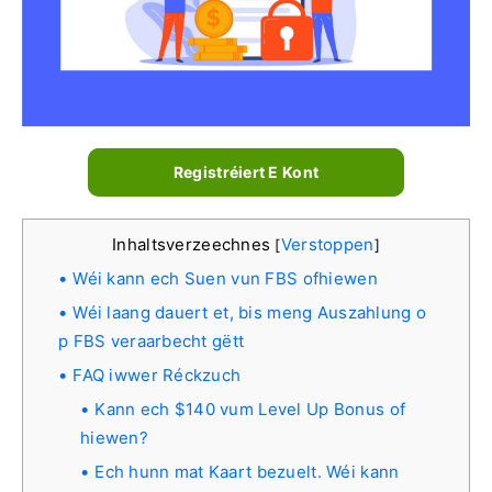
Registréiert E Kont
Inhaltsverzeechnes
Verstoppen
[
]
Wéi kann ech Suen vun FBS ofhiewen
Wéi laang dauert et, bis meng Auszahlung o
p FBS veraarbecht gëtt
FAQ iwwer Réckzuch
Kann ech $140 vum Level Up Bonus of
hiewen?
Ech hunn mat Kaart bezuelt. Wéi kann