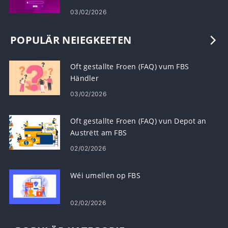
03/02/2026
POPULÄR NEIEGKEETEN
Oft gestallte Froen (FAQ) vum FBS
Händler
03/02/2026
Oft gestallte Froen (FAQ) vun Depot an
Austrëtt am FBS
02/02/2026
Wéi umellen op FBS
02/02/2026