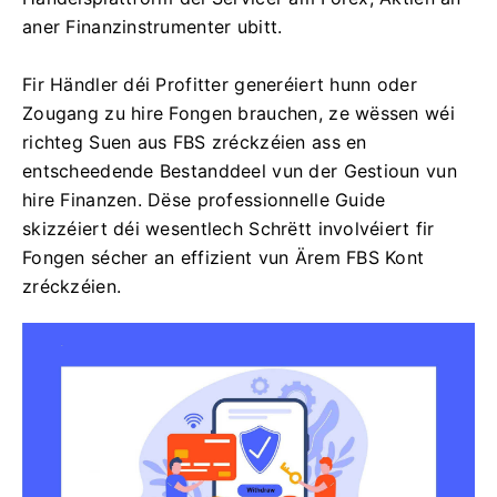
aner Finanzinstrumenter ubitt.
Fir Händler déi Profitter generéiert hunn oder
Zougang zu hire Fongen brauchen, ze wëssen wéi
richteg Suen aus FBS zréckzéien ass en
entscheedende Bestanddeel vun der Gestioun vun
hire Finanzen. Dëse professionnelle Guide
skizzéiert déi wesentlech Schrëtt involvéiert fir
Fongen sécher an effizient vun Ärem FBS Kont
zréckzéien.