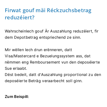
Firwat gouf mäi Réckzuchsbetrag
reduzéiert?
Wahrscheinlech gouf Är Auszahlung reduzéiert, fir
dem Depotbetrag entspriechend ze sinn.
Mir wëllen Iech drun erënneren, datt
Visa/Mastercard e Bezuelungssystem ass, dat
nëmmen eng Remboursement vun den deposéierte
Sue erlaabt.
Dëst bedeit, datt d'Auszahlung proportional zu den
deposéierte Beträg veraarbecht soll ginn.
Zum Beispill: