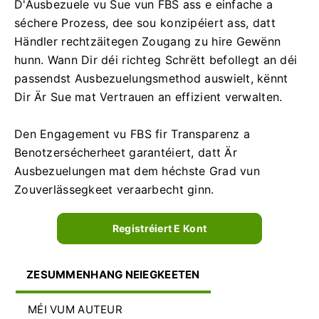
D'Ausbezuele vu Sue vun FBS ass e einfache a
séchere Prozess, dee sou konzipéiert ass, datt
Händler rechtzäitegen Zougang zu hire Gewënn
hunn. Wann Dir déi richteg Schrëtt befollegt an déi
passendst Ausbezuelungsmethod auswielt, kënnt
Dir Är Sue mat Vertrauen an effizient verwalten.
Den Engagement vu FBS fir Transparenz a
Benotzersécherheet garantéiert, datt Är
Ausbezuelungen mat dem héchste Grad vun
Zouverlässegkeet veraarbecht ginn.
Registréiert E Kont
ZESUMMENHANG NEIEGKEETEN
MÉI VUM AUTEUR