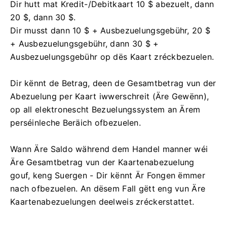
Dir hutt mat Kredit-/Debitkaart 10 $ abezuelt, dann
20 $, dann 30 $.
Dir musst dann 10 $ + Ausbezuelungsgebühr, 20 $
+ Ausbezuelungsgebühr, dann 30 $ +
Ausbezuelungsgebühr op dës Kaart zréckbezuelen.
Dir kënnt de Betrag, deen de Gesamtbetrag vun der
Abezuelung per Kaart iwwerschreit (Äre Gewënn),
op all elektronescht Bezuelungssystem an Ärem
perséinleche Beräich ofbezuelen.
Wann Äre Saldo während dem Handel manner wéi
Äre Gesamtbetrag vun der Kaartenabezuelung
gouf, keng Suergen - Dir kënnt Är Fongen ëmmer
nach ofbezuelen. An dësem Fall gëtt eng vun Äre
Kaartenabezuelungen deelweis zréckerstattet.