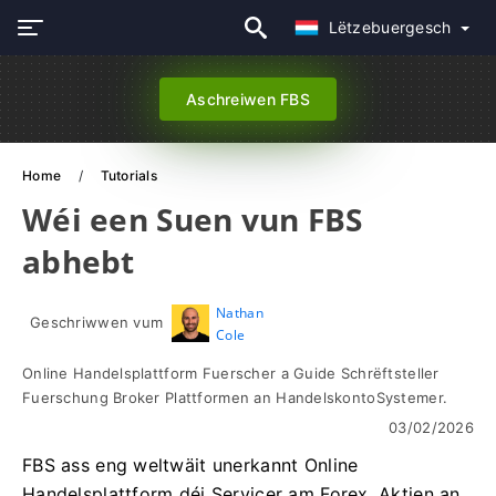
Lëtzebuergesch
Aschreiwen FBS
Home
Tutorials
Wéi een Suen vun FBS
abhebt
Nathan
Geschriwwen vum
Cole
Online Handelsplattform Fuerscher a Guide Schrëftsteller
Fuerschung Broker Plattformen an HandelskontoSystemer.
03/02/2026
FBS ass eng weltwäit unerkannt Online
Handelsplattform déi Servicer am Forex, Aktien an