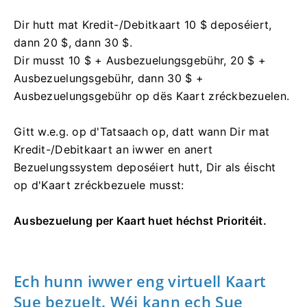
Dir hutt mat Kredit-/Debitkaart 10 $ deposéiert,
dann 20 $, dann 30 $.
Dir musst 10 $ + Ausbezuelungsgebühr, 20 $ +
Ausbezuelungsgebühr, dann 30 $ +
Ausbezuelungsgebühr op dës Kaart zréckbezuelen.
Gitt w.e.g. op d'Tatsaach op, datt wann Dir mat
Kredit-/Debitkaart an iwwer en anert
Bezuelungssystem deposéiert hutt, Dir als éischt
op d'Kaart zréckbezuele musst:
Ausbezuelung per Kaart huet héchst Prioritéit.
Ech hunn iwwer eng virtuell Kaart
Sue bezuelt. Wéi kann ech Sue