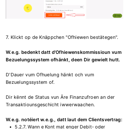
7. Klickt op de Knäppchen "Ofhiewen bestätegen".
W.e.g. bedenkt datt d'Ofhiewenskommissioun vum
Bezuelungssystem ofhänkt, deen Dir gewielt hutt.
D'Dauer vum Ofhuelung hänkt och vum
Bezuelungssystem of.
Dir kënnt de Status vun Äre Finanzufroen an der
Transaktiounsgeschicht iwwerwaachen.
W.e.g. notéiert w.e.g., datt laut dem Clientsvertrag:
5.2.7. Wann e Kont mat enger Debit- oder