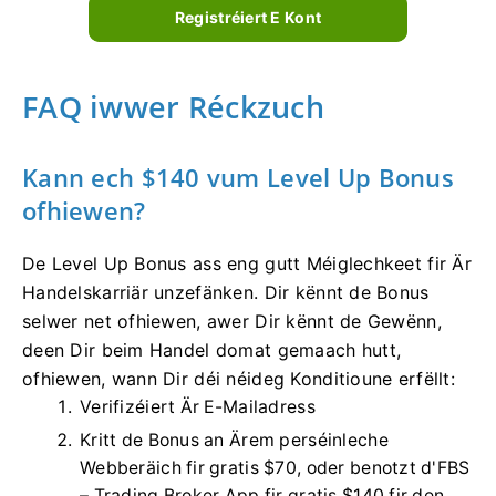
Registréiert E Kont
FAQ iwwer Réckzuch
Kann ech $140 vum Level Up Bonus
ofhiewen?
De Level Up Bonus ass eng gutt Méiglechkeet fir Är
Handelskarriär unzefänken. Dir kënnt de Bonus
selwer net ofhiewen, awer Dir kënnt de Gewënn,
deen Dir beim Handel domat gemaach hutt,
ofhiewen, wann Dir déi néideg Konditioune erfëllt:
Verifizéiert Är E-Mailadress
Kritt de Bonus an Ärem perséinleche
Webberäich fir gratis $70, oder benotzt d'FBS
– Trading Broker App fir gratis $140 fir den