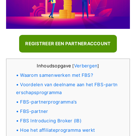
REGISTREER EEN PARTNERACCOUNT
Inhoudsopgave
Verbergen
[
]
Waarom samenwerken met FBS?
Voordelen van deelname aan het FBS-partn
erschapsprogramma
FBS-partnerprogramma's
FBS-partner
FBS Introducing Broker (IB)
Hoe het affiliateprogramma werkt