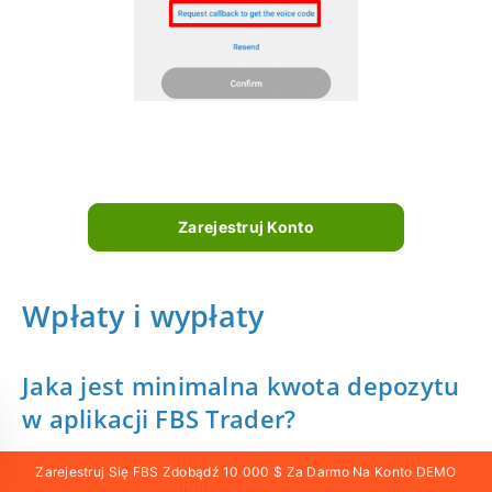
Zarejestruj Konto
Wpłaty i wypłaty
Jaka jest minimalna kwota depozytu
w aplikacji FBS Trader?
Zarejestruj Się FBS Zdobądź 10 000 $ Za Darmo Na Konto DEMO
Aby komfortowo handlować na koncie FBS Trader,