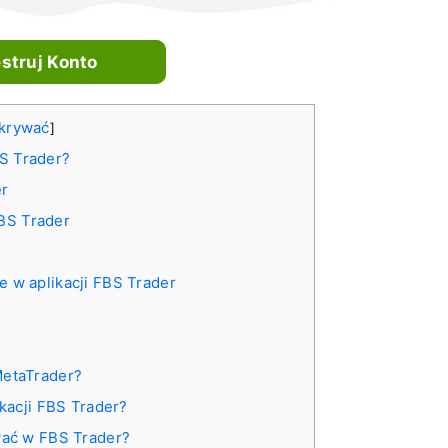
estruj Konto
krywać
]
BS Trader?
r
BS Trader
 w aplikacji FBS Trader
MetaTrader?
kacji FBS Trader?
wać w FBS Trader?