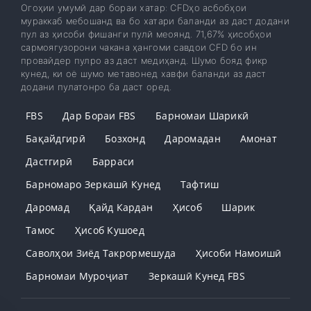
Огоҳии умумӣ дар бораи хатар: CFDҳо асбобҳои
мураккаб мебошанд ва бо хатари баланди аз даст додани
пул аз ҳисоби фишанги пулӣ меоянд. 71,67% ҳисобҳои
сармоягузорони чакана ҳангоми савдои CFD бо ин
провайдер пулро аз даст медиҳанд. Шумо бояд фикр
кунед, ки оё шумо метавонед хавфи баланди аз даст
додани пулатонро ба даст оред.
FBS
Дар Бораи FBS
Барномаи Шарикӣ
Бақайдгирӣ
Бозхонд
Даромадан
Амонат
Дастгирӣ
Барраси
Барномаро Зеркашӣ Кунед
Тафтиш
Даромад
Қайд Кардан
Ҳисоб
Шарик
Тамос
Ҳисоб Кушоед
Саволҳои Зиёд Такрормешуда
Ҳисоби Намоишӣ
Барномаи Муроҷиат
Зеркашӣ Кунед FBS