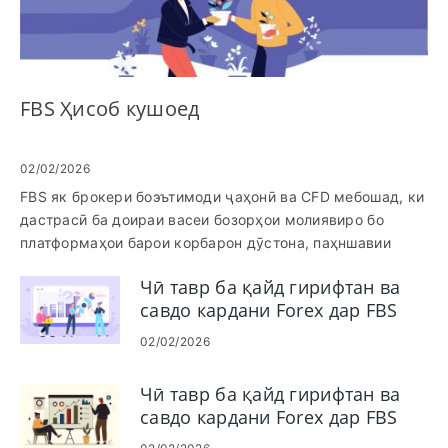
FBS Ҳисоб кушоед
02/02/2026
FBS як брокери боэътимоди ҷаҳонӣ ва CFD мебошад, ки
дастрасӣ ба доираи васеи бозорҳои молиявиро бо
платформаҳои барои корбарон дӯстона, паҳншавии
рақобатпазир ва дастгирии қавии танзимкунанда
Чӣ тавр ба қайд гирифтан ва
пешниҳод мекунад. Новобаста аз он ки шумо дар
савдо кардани Forex дар FBS
тиҷорат нав ҳастед ё сармоягузори ботаҷриба, оғоз аз
Trader App
кушодани суратҳисоб ва ворид шудан барои дастрасӣ
02/02/2026
ба панели савдо оғоз мешавад. Ин дастур ба шумо
тавассути раванди мукаммал роҳнамоӣ мекунад, то ба
Чӣ тавр ба қайд гирифтан ва
шумо бо осонӣ ва бехатарӣ насб ва ворид шудан ба
савдо кардани Forex дар FBS
ҳисоби FBS-и худро кӯмак кунад.
MT4/MT5