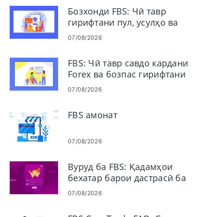
Бозхонди FBS: Чӣ тавр
гирифтани пул, усулҳо ва
вақтҳои коркард
07/08/2026
FBS: Чӣ тавр савдо кардани
Forex ва бозпас гирифтани
маблағҳои худ
07/08/2026
FBS амонат
07/08/2026
Вуруд ба FBS: Қадамҳои
бехатар барои дастрасӣ ба
ҳисоби тиҷоратии шумо
07/08/2026