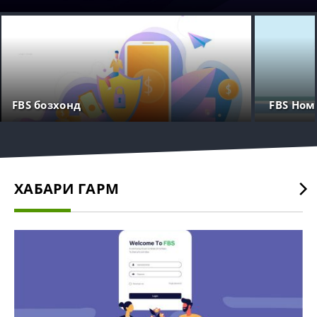
FBS бозхонд
FBS Ном
ХАБАРИ ГАРМ