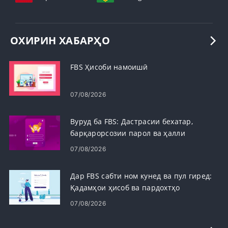
ОХИРИН ХАБАРҲО
FBS Ҳисоби намоишӣ
07/08/2026
Вуруд ба FBS: Дастрасии бехатар,
барқарорсозии парол ва ҳалли
мушкилот
07/08/2026
Дар FBS сабти ном кунед ва пул гиред:
Қадамҳои ҳисоб ва пардохтҳо
07/08/2026