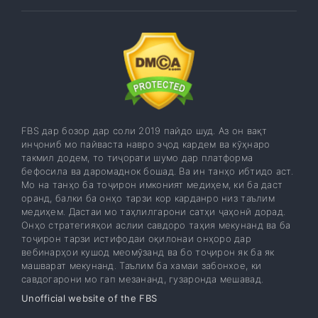
FBS дар бозор дар соли 2019 пайдо шуд. Аз он вақт
инҷониб мо пайваста навро эҷод кардем ва кӯҳнаро
такмил додем, то тиҷорати шумо дар платформа
бефосила ва даромаднок бошад. Ва ин танҳо ибтидо аст.
Мо на танҳо ба тоҷирон имконият медиҳем, ки ба даст
оранд, балки ба онҳо тарзи кор карданро низ таълим
медиҳем. Дастаи мо таҳлилгарони сатҳи ҷаҳонӣ дорад.
Онҳо стратегияҳои аслии савдоро таҳия мекунанд ва ба
тоҷирон тарзи истифодаи оқилонаи онҳоро дар
вебинарҳои кушод меомӯзанд ва бо тоҷирон як ба як
машварат мекунанд. Таълим ба хамаи забонхое, ки
савдогарони мо гап мезананд, гузаронда мешавад.
Unofficial website of the FBS