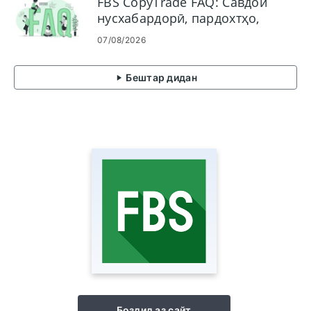
FBS CopyTrade FAQ: Савдои
нусхабардорӣ, пардохтҳо,
тафтиш ва бехатарӣ
07/08/2026
Бештар дидан
Боздид аз сайт