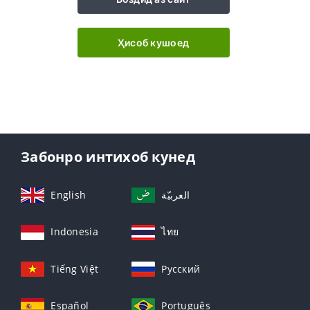
Ҳисоб кушоед
Забонро интихоб кунед
English
العربيّة
Indonesia
ไทย
Tiếng Việt
Русский
Español
Português