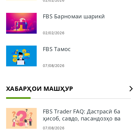
02/02/2026
FBS Барномаи шарикӣ
02/02/2026
FBS Тамос
07/08/2026
ХАБАРҲОИ МАШҲУР
FBS Trader FAQ: Дастрасӣ ба
ҳисоб, савдо, пасандозҳо ва
гирифтани пул
07/08/2026