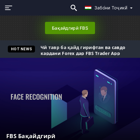
Забо́ни Тоҷикӣ́
Бақайдгирӣ FBS
Чӣ тавр ба қайд гирифтан ва савдо
HOT NEWS
кардани Forex дар FBS Trader App
FBS Бақайдгирӣ