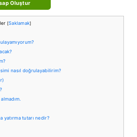
sap Oluştur
iler
Saklamak
[
]
ğrulayamıyorum?
acak?
im?
imi nasıl doğrulayabilirim?
r)
?
 almadım.
yatırma tutarı nedir?