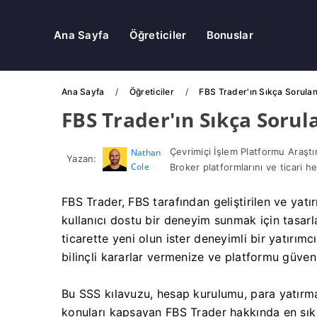
Ana Sayfa
Öğreticiler
Bonuslar
Ana Sayfa
Öğreticiler
FBS Trader'ın Sıkça Sorulan
FBS Trader'ın Sıkça Sorula
Çevrimiçi İşlem Platformu Araştı
Nathan
Yazan:
Cole
Broker platformlarını ve ticari he
FBS Trader, FBS tarafından geliştirilen ve yatı
kullanıcı dostu bir deneyim sunmak için tasarl
ticarette yeni olun ister deneyimli bir yatırımc
bilinçli kararlar vermenize ve platformu güvenl
Bu SSS kılavuzu, hesap kurulumu, para yatırma
konuları kapsayan FBS Trader hakkında en sık 