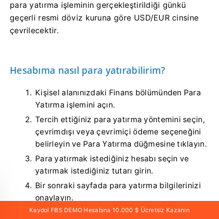
para yatırma işleminin gerçekleştirildiği günkü
geçerli resmi döviz kuruna göre USD/EUR cinsine
çevrilecektir.
Hesabıma nasıl para yatırabilirim?
Kişisel alanınızdaki Finans bölümünden Para
Yatırma işlemini açın.
Tercih ettiğiniz para yatırma yöntemini seçin,
çevrimdışı veya çevrimiçi ödeme seçeneğini
belirleyin ve Para Yatırma düğmesine tıklayın.
Para yatırmak istediğiniz hesabı seçin ve
yatırmak istediğiniz tutarı girin.
Bir sonraki sayfada para yatırma bilgilerinizi
onaylayın.
Kaydol FBS DEMO Hesabına 10.000 $ Ücretsiz Kazanın
FBS ödeme yöntemi hızlı ve basittir. Ancak, ödeme