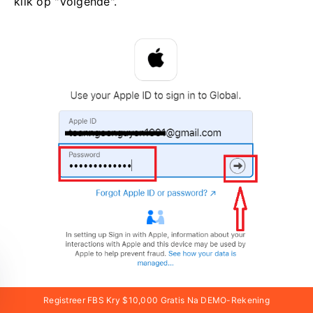
klik op "Volgende".
Registreer FBS Kry $10,000 Gratis Na DEMO-Rekening