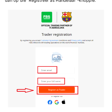
dan op die "Registreer as Handelaar"-knoppie.