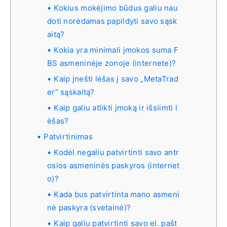
Kokius mokėjimo būdus galiu nau
doti norėdamas papildyti savo sąsk
aitą?
Kokia yra minimali įmokos suma F
BS asmeninėje zonoje (internete)?
Kaip įnešti lėšas į savo „MetaTrad
er“ sąskaitą?
Kaip galiu atlikti įmoką ir išsiimti l
ėšas?
Patvirtinimas
Kodėl negaliu patvirtinti savo antr
osios asmeninės paskyros (internet
o)?
Kada bus patvirtinta mano asmeni
nė paskyra (svetainė)?
Kaip galiu patvirtinti savo el. pašt