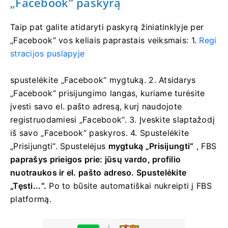
„Facebook“ paskyrą
Taip pat galite atidaryti paskyrą žiniatinklyje per
„Facebook“ vos keliais paprastais veiksmais: 1.
Regi
stracijos puslapyje
spustelėkite „Facebook“ mygtuką.
2. Atsidarys
„Facebook“ prisijungimo langas, kuriame turėsite
įvesti savo el. pašto adresą, kurį naudojote
registruodamiesi „Facebook“.
3. Įveskite slaptažodį
iš savo „Facebook“ paskyros.
4. Spustelėkite
„Prisijungti“.
Spustelėjus
mygtuką „Prisijungti“
, FBS
paprašys prieigos prie: jūsų vardo, profilio
nuotraukos ir el. pašto adreso. Spustelėkite
„Tęsti...“.
Po to būsite automatiškai nukreipti į FBS
platformą.