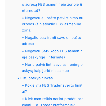
o adresą FBS asmeninėje zonoje (i
nternete)?
Negavau el. pašto patvirtinimo nu
orodos (žiniatinklio FBS asmeninė
zona)
Negaliu patvirtinti savo el. pašto
adreso
Negavau SMS kodo FBS asmenin
ėje paskyroje (internete)
Noriu patvirtinti savo asmeninę p
askyrą kaip juridinis asmuo
FBS prekybininkas
Kokie yra FBS Trader sverto limit
ai?
Kiek man reikia norint pradėti pre
kiauti FBS Trader platformoje?