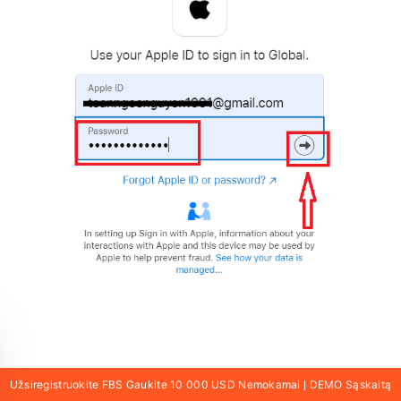
Po to vykdykite paslaugos atsiųstus nurodymus į
Užsiregistruokite FBS Gaukite 10 000 USD Nemokamai Į DEMO Sąskaitą
jūsų „Apple ID“.