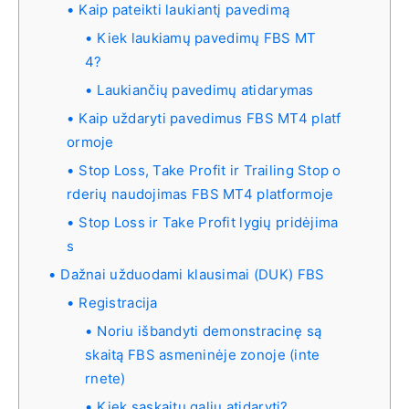
Kaip pateikti laukiantį pavedimą
Kiek laukiamų pavedimų FBS MT
4?
Laukiančių pavedimų atidarymas
Kaip uždaryti pavedimus FBS MT4 platf
ormoje
Stop Loss, Take Profit ir Trailing Stop o
rderių naudojimas FBS MT4 platformoje
Stop Loss ir Take Profit lygių pridėjima
s
Dažnai užduodami klausimai (DUK) FBS
Registracija
Noriu išbandyti demonstracinę są
skaitą FBS asmeninėje zonoje (inte
rnete)
Kiek sąskaitų galiu atidaryti?