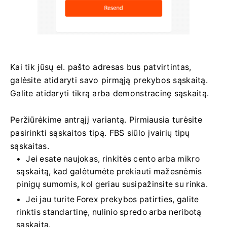
Kai tik jūsų el. pašto adresas bus patvirtintas,
galėsite atidaryti savo pirmąją prekybos sąskaitą.
Galite atidaryti tikrą arba demonstracinę sąskaitą.
Peržiūrėkime antrąjį variantą. Pirmiausia turėsite
pasirinkti sąskaitos tipą. FBS siūlo įvairių tipų
sąskaitas.
Jei esate naujokas, rinkitės cento arba mikro
sąskaitą, kad galėtumėte prekiauti mažesnėmis
pinigų sumomis, kol geriau susipažinsite su rinka.
Jei jau turite Forex prekybos patirties, galite
rinktis standartinę, nulinio spredo arba neribotą
sąskaitą.