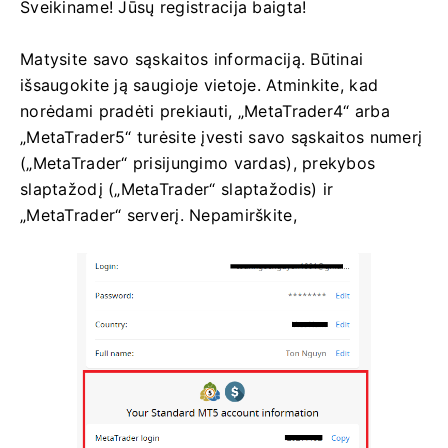
Sveikiname! Jūsų registracija baigta!
Matysite savo sąskaitos informaciją. Būtinai
išsaugokite ją saugioje vietoje. Atminkite, kad
norėdami pradėti prekiauti, „MetaTrader4“ arba
„MetaTrader5“ turėsite įvesti savo sąskaitos numerį
(„MetaTrader“ prisijungimo vardas), prekybos
slaptažodį („MetaTrader“ slaptažodis) ir
„MetaTrader“ serverį. Nepamirškite,