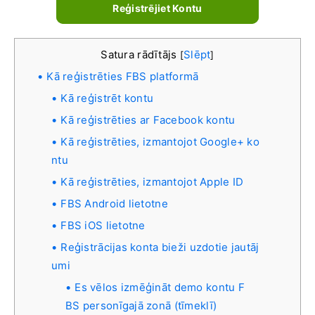
Reģistrējiet Kontu
Satura rādītājs
Slēpt
[
]
Kā reģistrēties FBS platformā
Kā reģistrēt kontu
Kā reģistrēties ar Facebook kontu
Kā reģistrēties, izmantojot Google+ ko
ntu
Kā reģistrēties, izmantojot Apple ID
FBS Android lietotne
FBS iOS lietotne
Reģistrācijas konta bieži uzdotie jautāj
umi
Es vēlos izmēģināt demo kontu F
BS personīgajā zonā (tīmeklī)