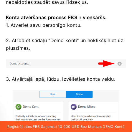
nebaidoties zaudēt savus līdzekļus.
Konta atvēršanas process FBS ir vienkāršs.
1. Atveriet savu personīgo kontu.
2. Atrodiet sadaļu "Demo konti" un noklikšķiniet uz
pluszīmes.
3. Atvērtajā lapā, lūdzu, izvēlieties konta veidu.
Reģistrējieties FBS Saņemiet 10 000 USD Bez Maksas DEMO Kontā