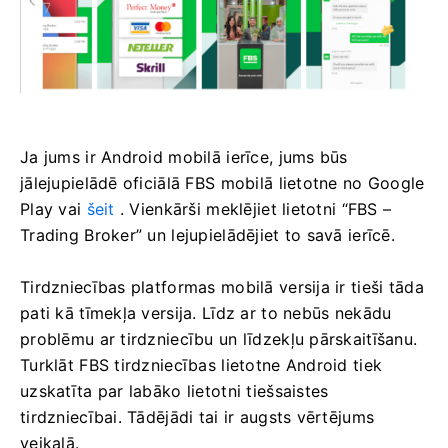
Ja jums ir Android mobilā ierīce, jums būs
jālejupielādē oficiālā FBS mobilā lietotne no Google
Play vai
šeit
. Vienkārši meklējiet lietotni “FBS –
Trading Broker” un lejupielādējiet to savā ierīcē.
Tirdzniecības platformas mobilā versija ir tieši tāda
pati kā tīmekļa versija. Līdz ar to nebūs nekādu
problēmu ar tirdzniecību un līdzekļu pārskaitīšanu.
Turklāt FBS tirdzniecības lietotne Android tiek
uzskatīta par labāko lietotni tiešsaistes
tirdzniecībai. Tādējādi tai ir augsts vērtējums
veikalā.