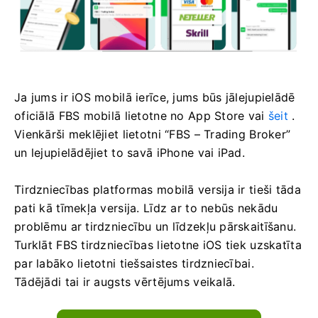
Ja jums ir iOS mobilā ierīce, jums būs jālejupielādē
oficiālā FBS mobilā lietotne no App Store vai
šeit
.
Vienkārši meklējiet lietotni “FBS – Trading Broker”
un lejupielādējiet to savā iPhone vai iPad.
Tirdzniecības platformas mobilā versija ir tieši tāda
pati kā tīmekļa versija. Līdz ar to nebūs nekādu
problēmu ar tirdzniecību un līdzekļu pārskaitīšanu.
Turklāt FBS tirdzniecības lietotne iOS tiek uzskatīta
par labāko lietotni tiešsaistes tirdzniecībai.
Tādējādi tai ir augsts vērtējums veikalā.