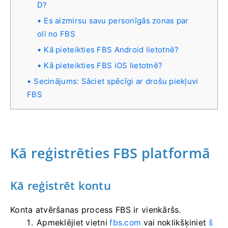
D?
Es aizmirsu savu personīgās zonas par
oli no FBS
Kā pieteikties FBS Android lietotnē?
Kā pieteikties FBS iOS lietotnē?
Secinājums: Sāciet spēcīgi ar drošu piekļuvi
FBS
Kā reģistrēties FBS platformā
Kā reģistrēt kontu
Konta atvēršanas process FBS ir vienkāršs.
Apmeklējiet vietni
fbs.com
vai noklikšķiniet
š