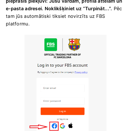
pieprasīs piekļuvi: Jūsu vārdam, profila attēlam un
e-pasta adresei. Noklikšķiniet uz “Turpināt...”.
Pēc
tam jūs automātiski tiksiet novirzīts uz FBS
platformu.