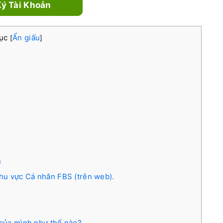
ý Tài Khoản
lục
Ẩn giấu
[
]
n
hu vực Cá nhân FBS (trên web).
n của mình như thế nào?