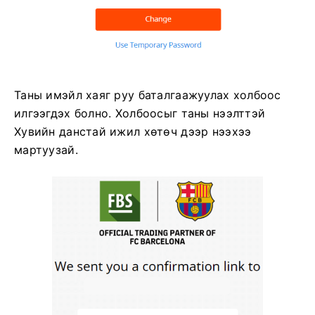
Таны имэйл хаяг руу баталгаажуулах холбоос
илгээгдэх болно. Холбоосыг таны нээлттэй
Хувийн данстай ижил хөтөч дээр нээхээ
мартуузай.