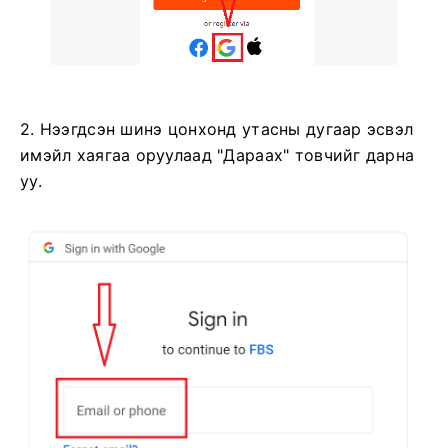
2. Нээгдсэн шинэ цонхонд утасны дугаар эсвэл
имэйл хаягаа оруулаад "Дараах" товчийг дарна
уу.