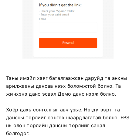
Таны имэйл хаяг баталгаажсан даруйд та анхны
арилжааны дансаа нээх боломжтой болно. Та
жинхэнэ данс эсвэл Демо данс нээж болно.
Хоёр дахь сонголтыг авч үзье. Нэгдүгээрт, та
дансны төрлийг сонгох шаардлагатай болно. FBS
нь олон төрлийн дансны төрлийг санал
болгодог.