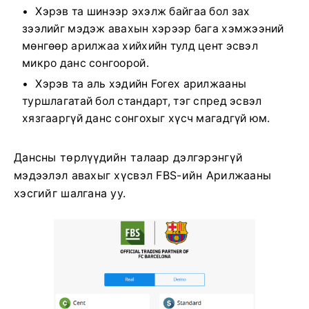
Хэрэв та шинээр эхэлж байгаа бол зах
зээлийг мэдэж авахын хэрээр бага хэмжээний
мөнгөөр ​​арилжаа хийхийн тулд цент эсвэл
микро данс сонгоорой.
Хэрэв та аль хэдийн Forex арилжааны
туршлагатай бол стандарт, тэг спред эсвэл
хязгааргүй данс сонгохыг хүсч магадгүй юм.
Дансны төрлүүдийн талаар дэлгэрэнгүй
мэдээлэл авахыг хүсвэл FBS-ийн Арилжааны
хэсгийг шалгана уу.