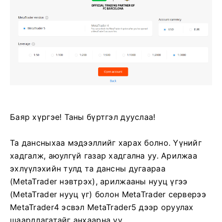
Баяр хүргэе! Таны бүртгэл дууслаа!
Та дансныхаа мэдээллийг харах болно. Үүнийг
хадгалж, аюулгүй газар хадгална уу. Арилжаа
эхлүүлэхийн тулд та дансны дугаараа
(MetaTrader нэвтрэх), арилжааны нууц үгээ
(MetaTrader нууц үг) болон MetaTrader серверээ
MetaTrader4 эсвэл MetaTrader5 дээр оруулах
шаардлагатайг анхаарна уу.