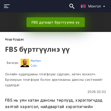
Монгол
FBS дугаарт бүртгүүлнэ үү
Нүүр Хуудас
FBS бүртгүүлнэ үү
Nathan
Бичсэн
Cole
Онлайн худалдааны платформ судлаач, хөтөч зохиолч
Брокерын платформ болон арилжааны дансны системийг
судалдаг.
2026.02.02
FBS нь уян хатан дансны төрлүүд, хэрэглэгчдэд
ээлтэй хэрэгсэл, найдвартай хэрэглэгчийн