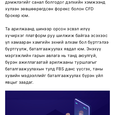
дэмжлэгийг санал болгодог дэлхийн хэмжээнд
хүлээн зөвшөөрөгдсөн форекс болон CFD
брокер юм.
Та арилжаанд шинээр орсон эсвэл илүү
хүчирхэг платформ руу шилжиж байгаа эсэхээс
үл хамааран хамгийн эхний алхам бол бүртгэлээ
бүртгүүлж, баталгаажуулах явдал юм. Энэхүү
мэргэжлийн гарын авлага нь танд аюулгүй,
бүрэн ажиллагаатай арилжааны туршлагыг
баталгаажуулахын тулд FBS данс үүсгэх, таны
хувийн мэдээллийг баталгаажуулах бүрэн үйл
явцыг заадаг.