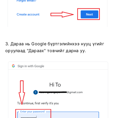
3. Дараа нь Google бүртгэлийнхээ нууц үгийг
оруулаад "Дараах" товчийг дарна уу.