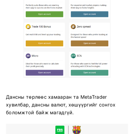
Дансны төрлөөс хамааран та MetaTrader
хувилбар, дансны валют, хөшүүргийг сонгох
боломжтой байж магадгүй.