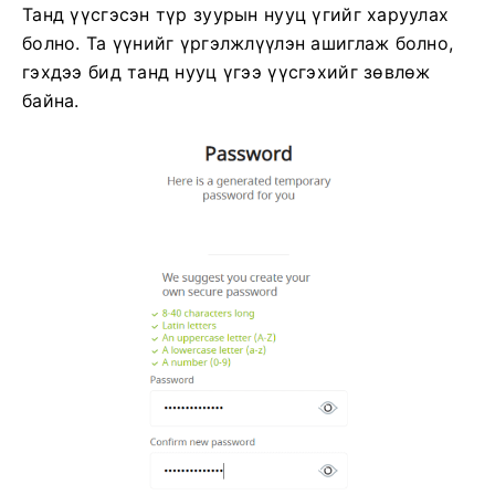
Танд үүсгэсэн түр зуурын нууц үгийг харуулах
болно. Та үүнийг үргэлжлүүлэн ашиглаж болно,
гэхдээ бид танд нууц үгээ үүсгэхийг зөвлөж
байна.