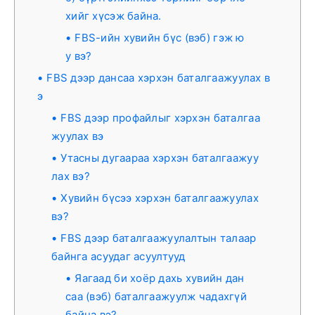
хийг хүсэж байна.
FBS-ийн хувийн бүс (вэб) гэж ю
у вэ?
FBS дээр дансаа хэрхэн баталгаажуулах в
э
FBS дээр профайлыг хэрхэн баталгаа
жуулах вэ
Утасны дугаараа хэрхэн баталгаажуу
лах вэ?
Хувийн бүсээ хэрхэн баталгаажуулах
вэ?
FBS дээр баталгаажуулалтын талаар
байнга асуудаг асуултууд
Яагаад би хоёр дахь хувийн дан
саа (вэб) баталгаажуулж чадахгүй
байна вэ?