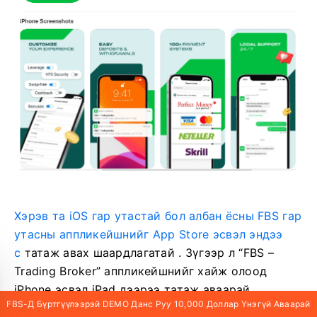
Хэрэв та iOS гар утастай бол албан ёсны FBS гар
утасны аппликейшнийг App Store эсвэл эндээ
с
татаж авах шаардлагатай
. Зүгээр л “FBS –
Trading Broker” аппликейшнийг хайж олоод
iPhone эсвэл iPad дээрээ татаж аваарай.
FBS-Д Бүртгүүлээрэй DEMO Данс Руу 10,000 Доллар Үнэгүй Аваарай