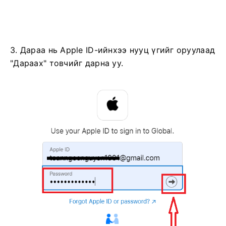
3. Дараа нь Apple ID-ийнхээ нууц үгийг оруулаад
"Дараах" товчийг дарна уу.