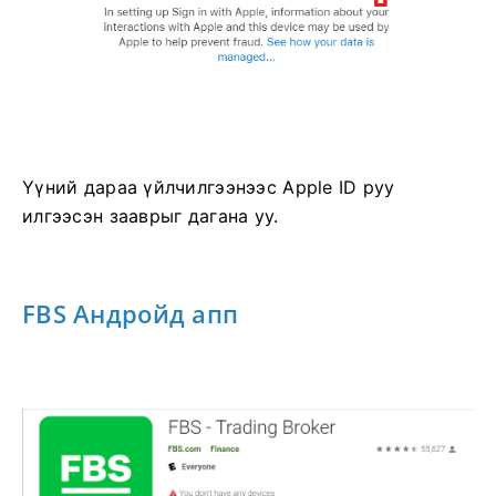
Үүний дараа үйлчилгээнээс Apple ID руу
илгээсэн зааврыг дагана уу.
FBS Андройд апп