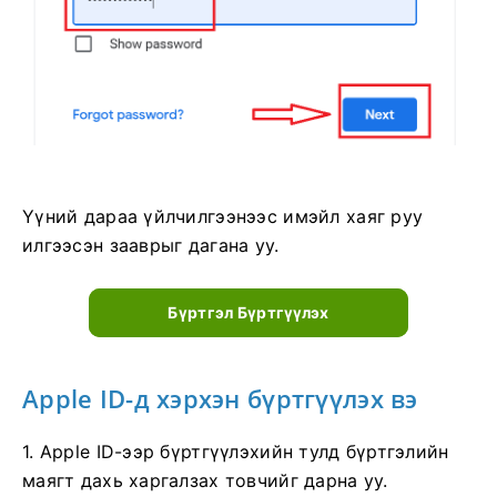
Үүний дараа үйлчилгээнээс имэйл хаяг руу
илгээсэн зааврыг дагана уу.
Бүртгэл Бүртгүүлэх
Apple ID-д хэрхэн бүртгүүлэх вэ
1. Apple ID-ээр бүртгүүлэхийн тулд бүртгэлийн
маягт дахь харгалзах товчийг дарна уу.