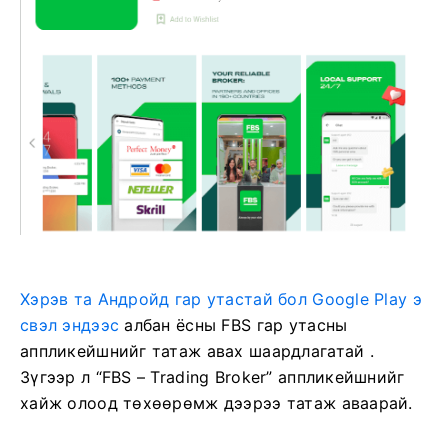
Хэрэв та Андройд гар утастай бол Google Play э
свэл эндээс
албан ёсны FBS гар утасны
аппликейшнийг татаж авах шаардлагатай
.
Зүгээр л “FBS – Trading Broker” аппликейшнийг
хайж олоод төхөөрөмж дээрээ татаж аваарай.