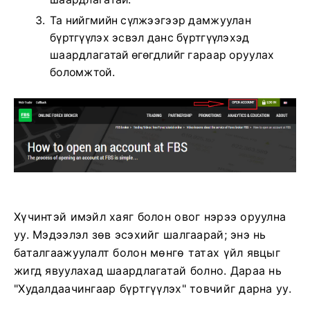
Та нийгмийн сүлжээгээр дамжуулан
бүртгүүлэх эсвэл данс бүртгүүлэхэд
шаардлагатай өгөгдлийг гараар оруулах
боломжтой.
Хүчинтэй имэйл хаяг болон овог нэрээ оруулна
уу. Мэдээлэл зөв эсэхийг шалгаарай; энэ нь
баталгаажуулалт болон мөнгө татах үйл явцыг
жигд явуулахад шаардлагатай болно. Дараа нь
"Худалдаачингаар бүртгүүлэх" товчийг дарна уу.