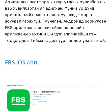
Арилжааны платформын гар утасны хувилбар нь
вэб хувилбартай яг адилхан. Үүний үр дүнд
арилжаа хийх, мөнгө шилжүүлэхэд ямар ч
асуудал гарахгүй. Түүнчлэн, Андройдд зориулсан
FBS арилжааны аппликейшн нь онлайн
арилжааны хамгийн шилдэг аппликейшн гэж
тооцогддог. Тиймээс дэлгүүрт өндөр үнэлгээтэй.
FBS iOS апп