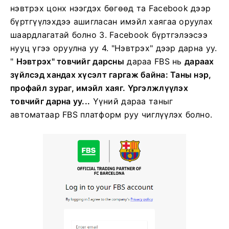
нэвтрэх цонх нээгдэх бөгөөд та Facebook дээр
бүртгүүлэхдээ ашигласан имэйл хаягаа оруулах
шаардлагатай болно
3. Facebook бүртгэлээсээ
нууц үгээ оруулна уу
4. "Нэвтрэх" дээр дарна уу.
"
Нэвтрэх" товчийг дарсны
дараа
FBS нь
дараах
зүйлсэд хандах хүсэлт гаргаж байна: Таны нэр,
профайл зураг, имэйл хаяг. Үргэлжлүүлэх
товчийг дарна уу...
Үүний дараа таныг
автоматаар FBS платформ руу чиглүүлэх болно.