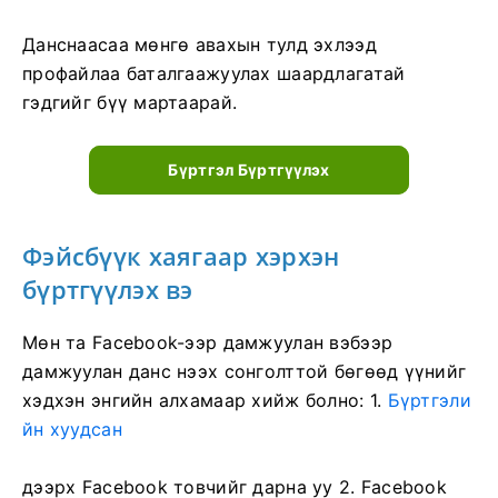
Данснаасаа мөнгө авахын тулд эхлээд
профайлаа баталгаажуулах шаардлагатай
гэдгийг бүү мартаарай.
Бүртгэл Бүртгүүлэх
Фэйсбүүк хаягаар хэрхэн
бүртгүүлэх вэ
Мөн та Facebook-ээр дамжуулан вэбээр
дамжуулан данс нээх сонголттой бөгөөд үүнийг
хэдхэн энгийн алхамаар хийж болно: 1.
Бүртгэли
йн хуудсан
дээрх Facebook товчийг дарна уу
2. Facebook