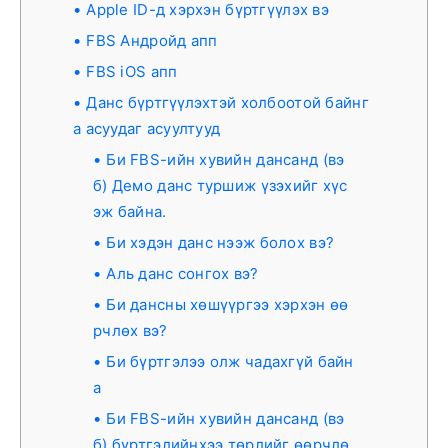
Apple ID-д хэрхэн бүртгүүлэх вэ
FBS Андройд апп
FBS iOS апп
Данс бүртгүүлэхтэй холбоотой байнг
а асуудаг асуултууд
Би FBS-ийн хувийн дансанд (вэ
б) Демо данс туршиж үзэхийг хүс
эж байна.
Би хэдэн данс нээж болох вэ?
Аль данс сонгох вэ?
Би дансны хөшүүргээ хэрхэн өө
рчлөх вэ?
Би бүртгэлээ олж чадахгүй байн
а
Би FBS-ийн хувийн дансанд (вэ
б) бүртгэлийнхээ төрлийг өөрчлө