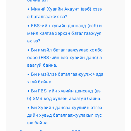
Миний Хувийн Акаунт (вэб) хэзэ
э баталгаажих вэ?
FBS-ийн хувийн дансанд (вэб) и
мэйл хаягаа хэрхэн баталгаажуул
ах вэ?
Би имэйл баталгаажуулах холбо
осоо (FBS-ийн вэб хувийн данс) а
ваагүй байна.
Би имэйлээ баталгаажуулж чада
хгүй байна
Би FBS-ийн хувийн дансанд (вэ
б) SMS код хүлээн аваагүй байна.
Би Хувийн дансаа хуулийн этгээ
дийн хувьд баталгаажуулахыг хүс
эж байна