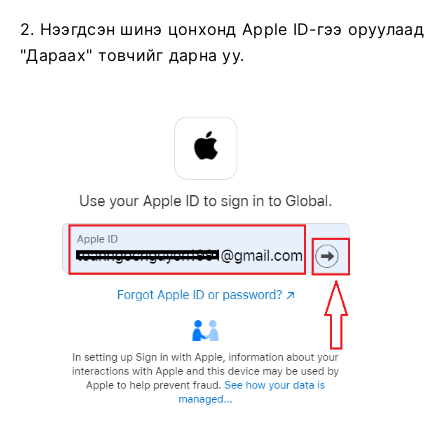
2. Нээгдсэн шинэ цонхонд Apple ID-гээ оруулаад
"Дараах" товчийг дарна уу.