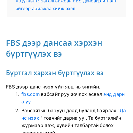
Дүгнэлт: Баталгаажсан FBS дансаар итгэлт
эйгээр арилжаа хийж эхэл
FBS дээр дансаа хэрхэн
бүртгүүлэх вэ
Бүртгэл хэрхэн бүртгүүлэх вэ
FBS дээр данс нээх үйл явц нь энгийн.
fbs.com
вэбсайт руу зочлох
эсвэл
энд дарн
а уу
Вэбсайтын баруун дээд буланд байрлах
"Да
нс нээх
" товчийг дарна уу . Та бүртгэлийн
журмаар явж, хувийн талбартай болох
шаардлагатай.